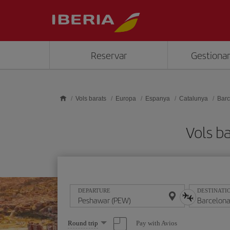
Skip to main content
Reservar
Gestionar
Vols barats
Europa
Espanya
Catalunya
Barc
Vols b
DEPARTURE
DESTINATI
Select
Pay with Avios
Round trip