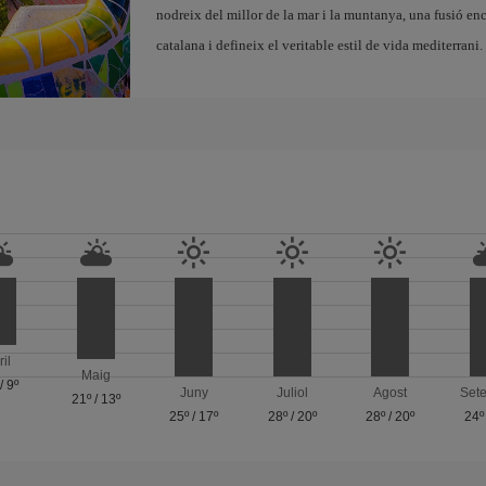
nodreix del millor de la mar i la muntanya, una fusió en
catalana i defineix el veritable estil de vida mediterrani.
ril
Maig
/
9º
Juny
Juliol
Agost
Set
21º
/
13º
25º
/
17º
28º
/
20º
28º
/
20º
24º