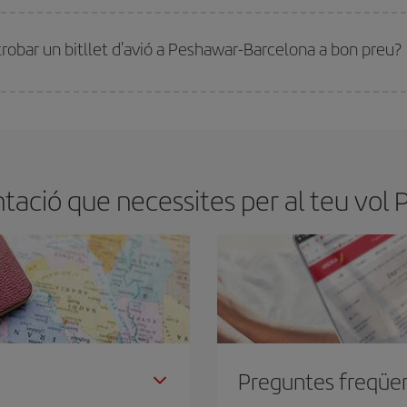
millor preu segons les teves necessitats de viatge. La tarifa bàsica et garantei
trobar un bitllet d'avió a Peshawar-Barcelona a bon preu?
tmana. Les claus per trobar els millors preus són
l'anticipació i la flexibilita
ens flexibilitat amb les dates i els horaris del viatge, podràs
triar el preu més 
ació que necessites per al teu vol
Preguntes freqüe