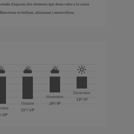
certada d'aquests dos elements que dona valor a la cuina
 Barcelona és brillant, altisonant i meravellosa.
Desembre
Novembre
13º
/
5º
Octubre
16º
/
9º
embre
21º
/
14º
/
18º