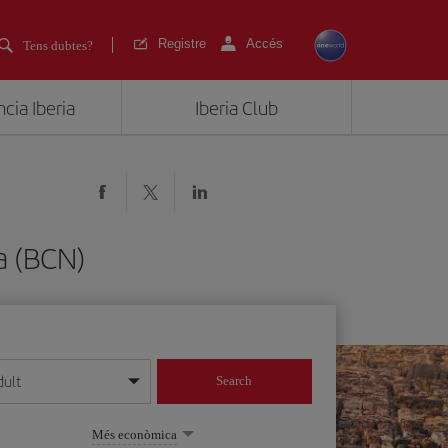
Registre
Accés
Tens dubtes?
cia Iberia
Iberia Club
a (BCN)
dult
Search
 dia/mes/any
Més econòmica