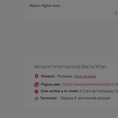
Return flights from
Aeroport Internacional Bacha Khan
Situació:
Peshawar
Veure al mapa
https://www.peshawarairport.c
Pàgina web:
A 5 km de Peshawar, l'a
Com arribar a la ciutat:
Terminals:
Disposa d' una terminal principal.