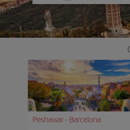
one
option
Peshawar
-
Barcelona