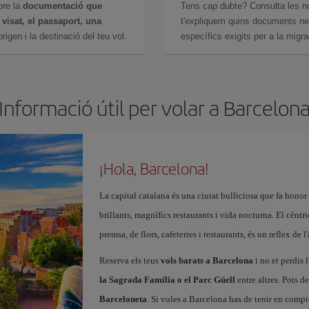
bre la
documentació que
Tens cap dubte? Consulta les n
n
visat, el passaport, una
t'expliquem quins documents nec
igen i la destinació del teu vol.
específics exigits per a la migra
Informació útil per volar a Barcelon
¡Hola, Barcelona!
La capital catalana és una ciutat bulliciosa que fa honor
brillants, magnífics restaurants i vida nocturna. El cèntr
premsa, de flors, cafeteries i restaurants, és un reflex de 
Reserva els teus
vols barats a Barcelona
i no et perdis l
la Sagrada Família o el Parc Güell
entre altres. Pots d
Barceloneta
. Si voles a Barcelona has de tenir en compt