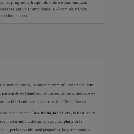
ostres
preguntes freqüents sobre documentació
:
essites per volar amb Iberia, així com els tràmits
ció i les duanes.
a
 a la seva reputació, un pròsper centre cultural amb museus
ic passeig de les
Rambles
, ple d'actors de carrer, quioscos de
l'animació i el colorit característics de la Ciutat Comtal.
'ocasió de visitar la
Casa Batlló, la Pedrera, la Basílica de
esconnectar enfront del mar a la popular
platja de la
e que, per la seva ubicació geogràfica, la gastronomia es