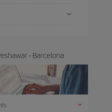
x el vol més barat.
t.
Normalment,
com més aviat
reservis els
barat.
 Peshawar - Barcelona
nts