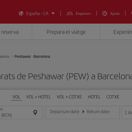
España - CA
Empreses
Ajuda
 reserva
Prepara el viatge
Experièn
elona
Peshawar - Barcelona
arats de Peshawar (PEW) a Barcelon
VOL
VOL + HOTEL
VOL + COTXE
HOTEL
COTXE
ON
Departure date
Return date
1
A
Introduce la fecha en format dia/mes/any
Introduce la fecha en format