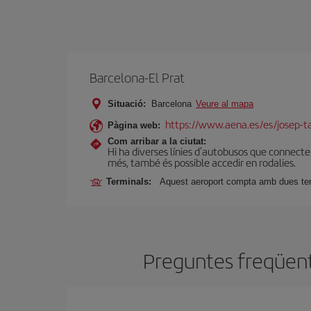
Barcelona-El Prat
Situació:
Barcelona
Veure al mapa
https://www.aena.es/es/josep-ta
Pàgina web:
Com arribar a la ciutat:
Hi ha diverses línies d'autobusos que connect
més, també és possible accedir en rodalies.
Terminals:
Aquest aeroport compta amb dues termi
Preguntes freqüent