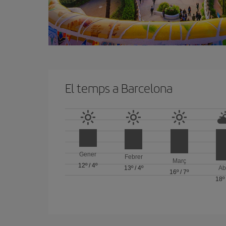
El temps a Barcelona
Gener
Febrer
Març
12º
/
4º
13º
/
4º
Ab
16º
/
7º
18º