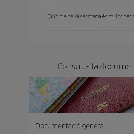
A Iberia tenim diferents tarifes per garantir-te el 
Quin dia de la setmana és millor per 
Pots trobar vols econòmics qualsevol dia de la se
bitllets d'avió, més barats et sortiran. A més, si t
Consulta la document
Documentació general