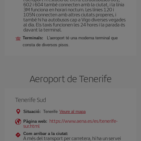
602 i 604 també connecten amb la ciutat, i la línia
3M funciona en horari nocturn. Les línies 120 i
105N connecten amb altres ciutats properes, i
també hi ha autobusos cap a Vigo diverses vegades
al dia. Els taxis funcionen les 24 hores i la parada és
davant la terminal.
Terminals:
L'aeroport té una moderna terminal que
consta de diversos pisos.
Aeroport de Tenerife
Tenerife Sud
Situació:
Tenerife
Veure al mapa
https://www.aena.es/es/tenerife-
Pàgina web:
sur.html
Com arribar a la ciutat:
A més del transport per carretera, hi ha un servei