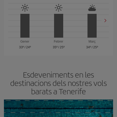
Gener
Febrer
Març
33º
/
24º
35º
/
25º
34º
/
25º
Esdeveniments en les
destinacions dels nostres vols
barats a Tenerife