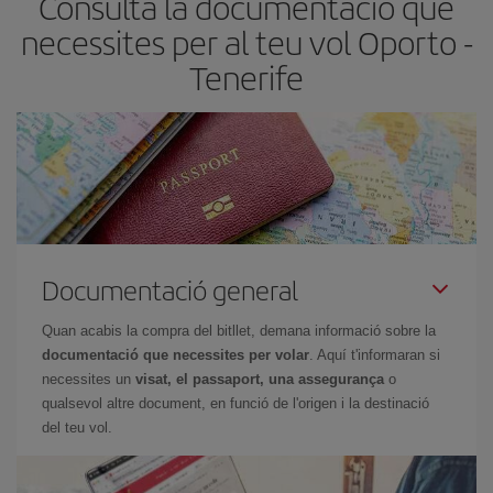
Consulta la documentació que
horaris del viatge, podràs
triar el preu més barat.
necessites per al teu vol Oporto -
Tenerife
Documentació general
Quan acabis la compra del bitllet, demana informació sobre la
documentació que necessites per volar
. Aquí t'informaran si
necessites un
visat, el passaport, una assegurança
o
qualsevol altre document, en funció de l'origen i la destinació
del teu vol.