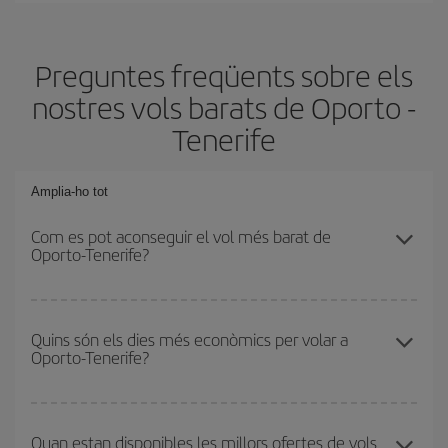
Preguntes freqüents sobre els
nostres vols barats de Oporto -
Tenerife
Amplia-ho tot
Com es pot aconseguir el vol més barat de
Oporto-Tenerife?
Podràs estalviar en el preu del bitllet d'avió de Oporto-Tenerife-
dest i obtenir el vol més barat. Per aconseguir-ho, cal evitar les
Quins són els dies més econòmics per volar a
Oporto-Tenerife?
temporades altes, comprar amb antelació i tenir flexibilitat amb les
dates i els horaris d'anada i tornada.
Per saber quins dies et sortirà més econòmic volar, només cal
que iniciïs una consulta al nostre
cercador de vols barats
.
Quan estan disponibles les millors ofertes de vols