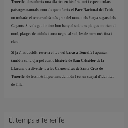
Tenerife
i descobreix una illa rica en història, oci i espectaculars
paisatges naturals, com els que ofereix el
Parc Nacional del Teide
,
on trobaràs el tercer volcà més gran del món, o els Penya-segats dels
Gegants. Si vols gaudir d'un bon bany al sol, tens platges on triar: al
nord, platges de còdols i sorra negra, al sud, les de sorra més fina i
clara.
Si ja t'has decidit, reserva el teu
vol barat a Tenerife
i apunta't
també a carrerejar pel centre
històric de Sant Cristòfor de la
Llacuna
o a divertir-te a les
Carnestoltes de Santa Cruz de
Tenerife
, de less més importants del món i tot un senyal d'identitat
de l'illa.
El temps a Tenerife