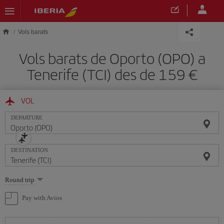
Skip to main content
Vols barats
Vols barats de Oporto (OPO) a
Tenerife (TCI) des de 159
VOL
DEPARTURE
DESTINATION
Select
Round trip
one
option
Pay with Avios