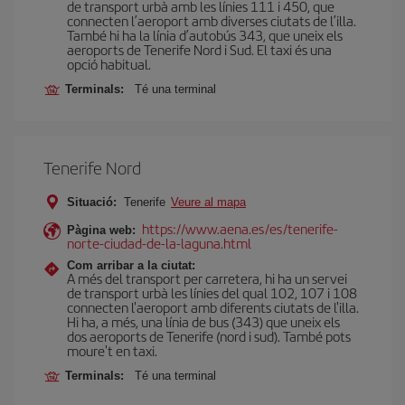
de transport urbà amb les línies 111 i 450, que
connecten l’aeroport amb diverses ciutats de l’illa.
També hi ha la línia d’autobús 343, que uneix els
aeroports de Tenerife Nord i Sud. El taxi és una
opció habitual.
Terminals:
Té una terminal
Tenerife Nord
Situació:
Tenerife
Veure al mapa
https://www.aena.es/es/tenerife-
Pàgina web:
norte-ciudad-de-la-laguna.html
Com arribar a la ciutat:
A més del transport per carretera, hi ha un servei
de transport urbà les línies del qual 102, 107 i 108
connecten l'aeroport amb diferents ciutats de l'illa.
Hi ha, a més, una línia de bus (343) que uneix els
dos aeroports de Tenerife (nord i sud). També pots
moure't en taxi.
Terminals:
Té una terminal