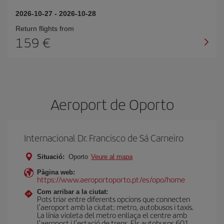
2026-10-27
-
2026-10-28
Return flights from
159
Aeroport de Oporto
Internacional Dr. Francisco de Sá Carneiro
Situació:
Oporto
Veure al mapa
Pàgina web:
https://www.aeroportoporto.pt/es/opo/home
Com arribar a la ciutat:
Pots triar entre diferents opcions que connecten
l’aeroport amb la ciutat: metro, autobusos i taxis.
La línia violeta del metro enllaça el centre amb
l’aeroport i l’estació de trens. Els autobusos 601,