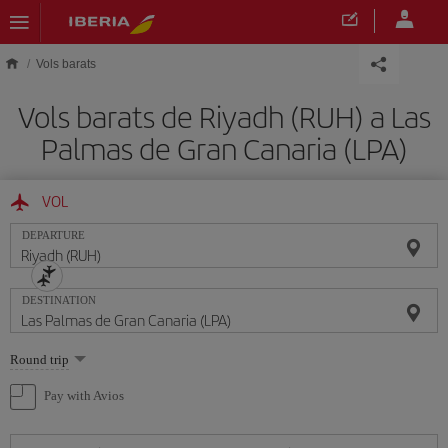
Skip to main content
Vols barats
Vols barats de Riyadh (RUH) a Las
Palmas de Gran Canaria (LPA)
VOL
DEPARTURE
DESTINATION
Select
Round trip
one
option
Pay with Avios