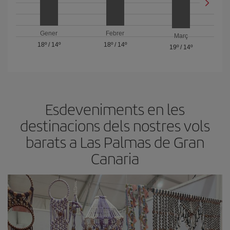
Gener
Febrer
Març
18º
/
14º
18º
/
14º
19º
/
14º
Esdeveniments en les
destinacions dels nostres vols
barats a Las Palmas de Gran
Canaria