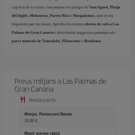
cop fora de la ciutat, t'encantaran les platges de
Sant Agustí
,
Platja
del Inglés
,
Meloneras
,
Puerto Rico
i
Maspalomas
, amb el seu
imponent parc de dunes .Aprofita les nostres
ofertes de vols a Las
Palmas de Gran Canaria
i descobriràs suggestius paisatges als
parcs naturals de Tamadaba
,
Pilancones
o
Bandama
.
Preus mitjans a Las Palmas de
Gran Canaria
Restaurants
Menjar, Restaurant Barato
10,00
Menú menjar ràpid