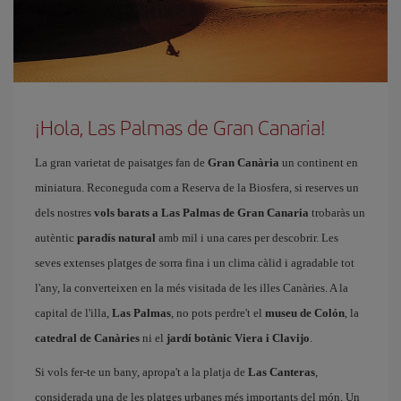
¡Hola, Las Palmas de Gran Canaria!
La gran varietat de paisatges fan de
Gran Canària
un continent en
miniatura. Reconeguda com a Reserva de la Biosfera, si reserves un
dels nostres
vols barats a Las Palmas de Gran Canaria
trobaràs un
autèntic
paradís natural
amb mil i una cares per descobrir. Les
seves extenses platges de sorra fina i un clima càlid i agradable tot
l'any, la converteixen en la més visitada de les illes Canàries. A la
capital de l'illa,
Las Palmas
, no pots perdre't el
museu de Colón
, la
catedral de Canàries
ni el
jardí botànic Viera i Clavijo
.
Si vols fer-te un bany, apropa't a la platja de
Las Canteras
,
considerada una de les platges urbanes més importants del món. Un