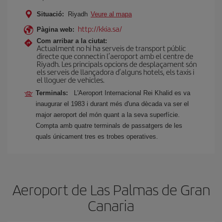
Situació:
Riyadh
Veure al mapa
http://kkia.sa/
Pàgina web:
Com arribar a la ciutat:
Actualment no hi ha serveis de transport públic
directe que connectin l’aeroport amb el centre de
Riyadh. Les principals opcions de desplaçament són
els serveis de llançadora d’alguns hotels, els taxis i
el lloguer de vehicles.
Terminals:
L'Aeroport Internacional Rei Khalid es va
inaugurar el 1983 i durant més d'una dècada va ser el
major aeroport del món quant a la seva superfície.
Compta amb quatre terminals de passatgers de les
quals únicament tres es trobes operatives.
Aeroport de Las Palmas de Gran
Canaria