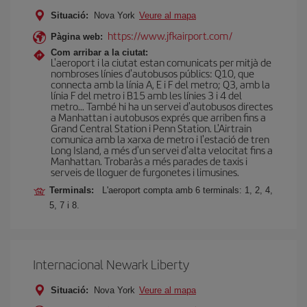
Situació:
Nova York
Veure al mapa
https://www.jfkairport.com/
Pàgina web:
Com arribar a la ciutat:
L'aeroport i la ciutat estan comunicats per mitjà de
nombroses línies d'autobusos públics: Q10, que
connecta amb la línia A, E i F del metro; Q3, amb la
línia F del metro i B15 amb les línies 3 i 4 del
metro... També hi ha un servei d'autobusos directes
a Manhattan i autobusos exprés que arriben fins a
Grand Central Station i Penn Station. L'Airtrain
comunica amb la xarxa de metro i l'estació de tren
Long Island, a més d'un servei d'alta velocitat fins a
Manhattan. Trobaràs a més parades de taxis i
serveis de lloguer de furgonetes i limusines.
Terminals:
L'aeroport compta amb 6 terminals: 1, 2, 4,
5, 7 i 8.
Internacional Newark Liberty
Situació:
Nova York
Veure al mapa