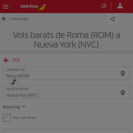
Skip to main content
Vols barats
Vols barats de Roma (ROM) a
Nueva York (NYC)
VOL
DEPARTURE
DESTINATION
Select
Round trip
one
option
Pay with Avios