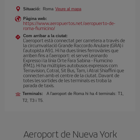
Situació:
Roma
Veure al mapa
Pàgina web:
https://www.aeropuertos.net/aeropuerto-de-
roma-fiumicino/
Com arribar a la ciutat:
L'aeroport està connectat per carretera a través de
la circumval·lació Grande Raccordo Anulare (GRA) i
l'autopista A91. Hi ha dues línies ferroviàries que
arriben fins a l'aeroport: el servei Leonardo
Expresso i la línia Orte Fara Sabina - Fiumicino
(FM1). Hi ha múltiples autobusos expressos com
Terravision, Cotral, Sit Bus, Tam, i Atral Shiaffini que
connecten amb el centre de la ciutat. Davant de
totes les sortides de les terminals es troba la
parada de taxis.
Terminals:
A l'aeroport de Roma hi ha 4 terminals: T1,
T2, T3 i T5.
Aeroport de Nueva York