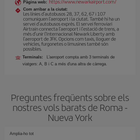
https://www.newarkairport.com/
Pàgina web:
Com arribar a la ciutat:
Les línies d'autobusos 28, 37, 62, 67 i 107
comuniquen l'aeroport i la ciutat. També hi ha un
servei d'autobusos exprés. El servei ferroviari
Airtrain connecta l'aeroport i l'estació de trens, a
més d'unir l'Internacional Newark Liberty amb
l'aeroport de JFK. Opcions com taxis, lloguer de
vehicles, furgonetes o limusines també són
possibles.
Terminals:
L'aeroport compta amb 3 terminals de
viatgers: A, B i C a més d'una altra de càrrega.
Preguntes freqüents sobre els
nostres vols barats de Roma -
Nueva York
Amplia-ho tot