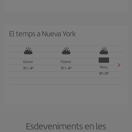
El temps a Nueva York
Gener
Febrer
Març
3º
/
-4º
5º
/
-4º
9º
/
0º
Esdeveniments en les