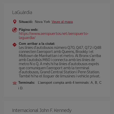
LaGuàrdia
Situació:
Nova York
Veure al mapa
Pàgina web:
https://www.aeropuertos.net/aeropuerto-
laguardia/
Com arribar a la ciutat:
Les línies d'autobusos número Q70, Q47, Q72 i Q48
connecten l'aeroport amb Queens, Brookly i el
Midtown de Manhattan i el metro. Al Bronx s'arriba
amb l'autobús M60 i connecta amb les línies de
metro N o Q. A més hi ha línies d'autobusos exprés
que comuniquen l'aeroport amb la terminal
d'autobusos, Grand Central Station i Penn Station.
També hi ha el lloguer de limusines i vehicle privat.
Terminals:
L'aeroport compta amb 4 terminals: A, B, C
i D.
Internacional John F. Kennedy