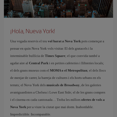
¡Hola, Nueva York!
Una vegada reservis el teu
vol barat a Nova York
pots començar a
pensar en quin Nova York vols visitar. El dels gratacels i la
interminable bullícia de
Times Square
; el que convida també a
agafar aire al
Central Park
i en petites cafeteries i llibreries locals;
el dels grans museus com el
MOMA o el Metropolitan
; el dels llocs
de menjar de carrer, la barreja de cultures i els horts urbans en els
terrats; el Nova York dels
musicals de Broadway
, de les galeries
avantguardistes a Chelsea i Lowe East Side; el de les grans compres
i el cinema en cada cantonada… Troba les millors
ofertes de vols a
Nova York
per a viure la ciutat que mai dorm. Inabordable.
Impredictible. Incomparable.