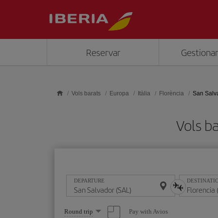
Skip to main content
Reservar
Gestionar
Vols barats
Europa
Itàlia
Florència
San Salva
Vols ba
DEPARTURE
DESTINATI
Select
Pay with Avios
Round trip