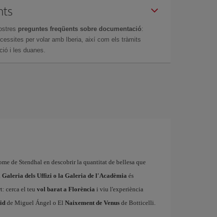
nts
ostres
preguntes freqüents sobre documentació
:
essites per volar amb Iberia, així com els tràmits
ció i les duanes.
rome de Stendhal en descobrir la quantitat de bellesa que
a
Galeria dels Uffizi o la Galeria de l'Acadèmia
és
t: cerca el teu
vol barat a Florència
i viu l'experiència
id
de Miguel Ángel o El
Naixement de Venus
de Botticelli.