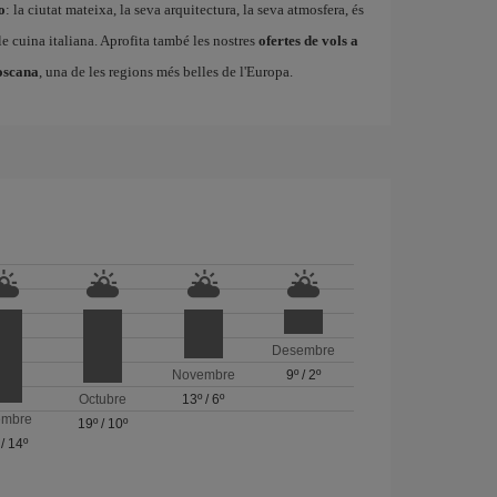
o
: la ciutat mateixa, la seva arquitectura, la seva atmosfera, és
ble cuina italiana. Aprofita també les nostres
ofertes de vols a
oscana
, una de les regions més belles de l'Europa.
Desembre
Novembre
9º
/
2º
Octubre
13º
/
6º
embre
19º
/
10º
/
14º