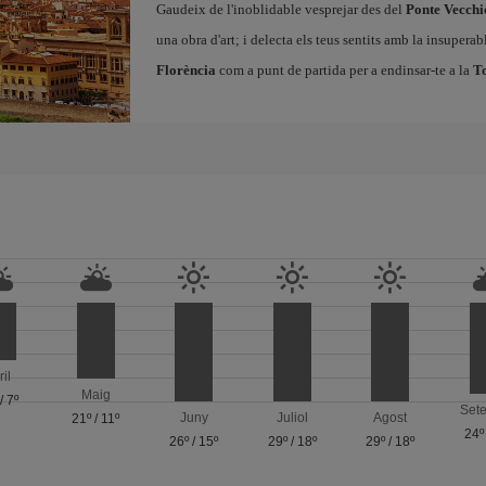
Gaudeix de l'inoblidable vesprejar des del
Ponte Vecchi
una obra d'art; i delecta els teus sentits amb la insupera
Florència
com a punt de partida per a endinsar-te a la
T
ril
Maig
/
7º
Set
Juny
Juliol
Agost
21º
/
11º
24º
26º
/
15º
29º
/
18º
29º
/
18º