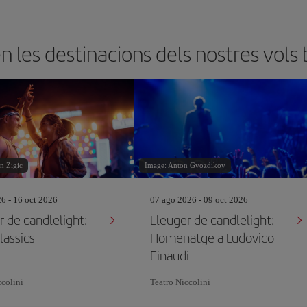
les destinacions dels nostres vols 
n Zigic
Image: Anton Gvozdikov
26 - 16 oct 2026
07 ago 2026 - 09 oct 2026
r de candlelight:
Lleuger de candlelight:
lassics
Homenatge a Ludovico
Einaudi
ccolini
Teatro Niccolini