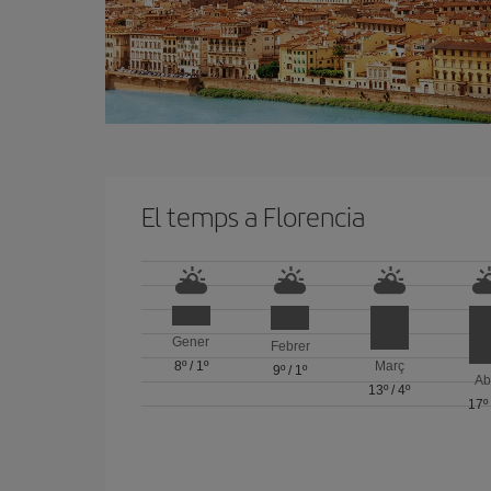
El temps a Florencia
Gener
Febrer
8º
/
1º
Març
9º
/
1º
Ab
13º
/
4º
17º