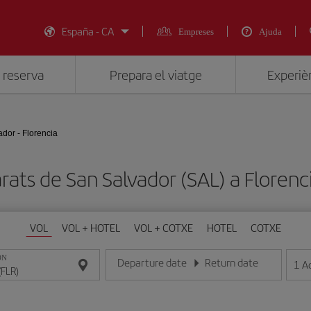
España - CA
Empreses
Ajuda
 reserva
Prepara el viatge
Experièn
dor - Florencia
rats de San Salvador (SAL) a Florenc
VOL
VOL + HOTEL
VOL + COTXE
HOTEL
COTXE
ON
Departure date
Return date
1
A
Introduce la fecha en format dia/mes/any
Introduce la fecha en format