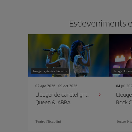
Esdeveniments en 
Image: Vytautas Kielaitis
Image: Draze
07 ago 2026 - 09 oct 2026
04 jul 20
Lleuger de candlelight:
Lleuge
Queen & ABBA
Rock C
Teatro Niccolini
Teatro Ni