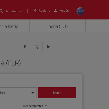
Registre
Accés
Tens dubtes?
cia Iberia
Iberia Club
ia (FLR)
dult
Search
 dia/mes/any
Més econòmica