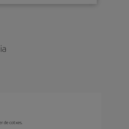
ia
er de cotxes.