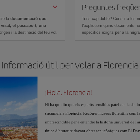
Preguntes freqüe
bre la
documentació que
Tens cap dubte? Consulta les n
n
visat, el passaport, una
t'expliquem quins documents nec
igen i la destinació del teu vol.
específics exigits per a la migra
Informació útil per volar a Florencia
¡Hola, Florencia!
Hi ha qui diu que els esperits sensibles pateixen la sínd
s'acumula a Florència. Recórrer museus florentins com l
imprescindible per a entendre la història universal de l'ar
única d’aturar-te davant obres tan icòniques com El
Dav