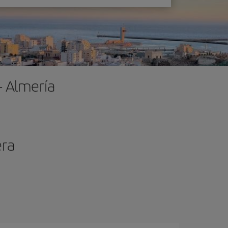
- Almería
era