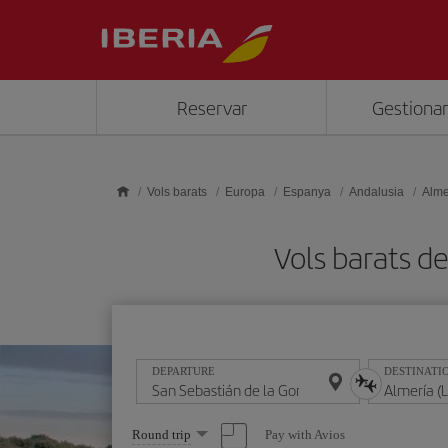
Skip to main content
Reservar
Gestionar
Vols barats
Europa
Espanya
Andalusia
Alme
Vols barats d
DEPARTURE
DESTINATI
Select
Pay with Avios
Round trip