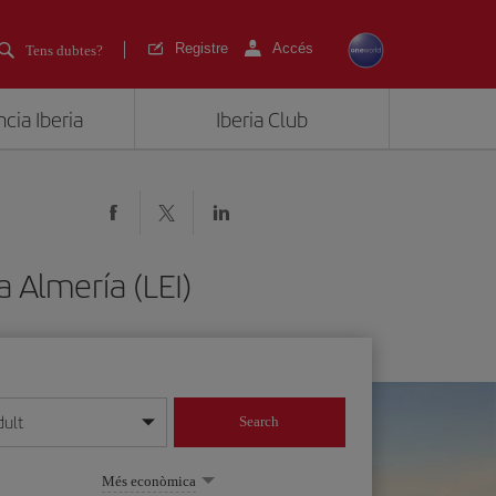
Registre
Accés
Tens dubtes?
cia Iberia
Iberia Club
 Almería (LEI)
dult
Search
 dia/mes/any
Més econòmica