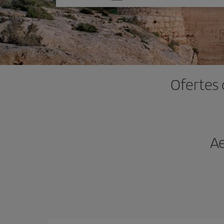
one
option
Ofertes 
Ae