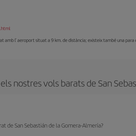
.html
tat amb l' aeroport situat a 9 km. de distància; existeix també una para de
els nostres vols barats de San Sebas
rat de San Sebastián de la Gomera-Almería?