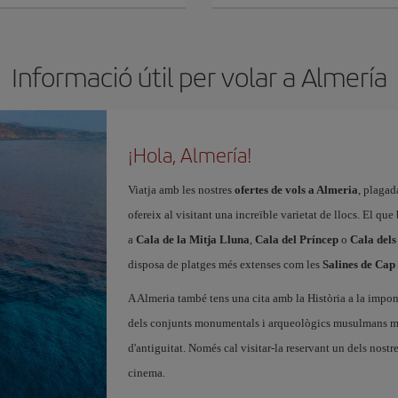
Informació útil per volar a Almería
¡Hola, Almería!
Viatja amb les nostres
ofertes de vols a Almeria
, plagad
ofereix al visitant una increïble varietat de llocs. El qu
a
Cala de la Mitja Lluna
,
Cala del Príncep
o
Cala dels
disposa de platges més extenses com les
Salines de Cap
A Almeria també tens una cita amb la Història a la impo
dels conjunts monumentals i arqueològics musulmans més
d'antiguitat. Només cal visitar-la reservant un dels nostr
cinema.