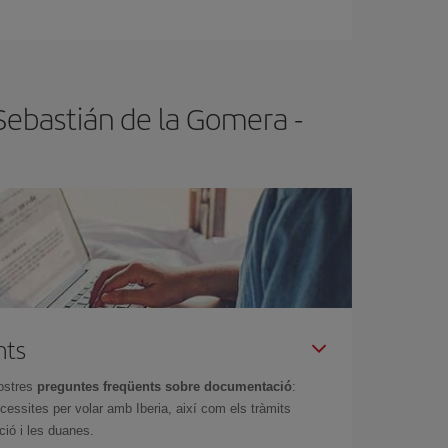
t.
Normalment,
com més aviat
reservis els
barat.
Sebastián de la Gomera -
nts
ostres
preguntes freqüents sobre documentació
:
essites per volar amb Iberia, així com els tràmits
ció i les duanes.