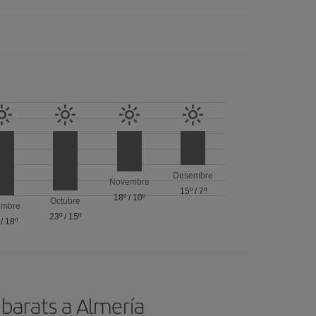
Desembre
Novembre
15º
/
7º
18º
/
10º
Octubre
embre
23º
/
15º
/
18º
 barats a Almería