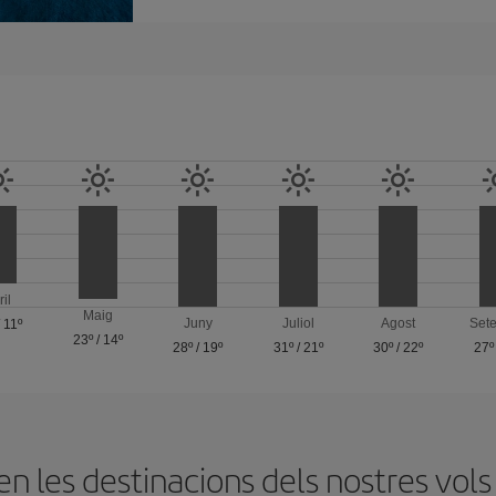
ril
Maig
Juny
Juliol
Agost
Set
/
11º
23º
/
14º
28º
/
19º
31º
/
21º
30º
/
22º
27º
 les destinacions dels nostres vols