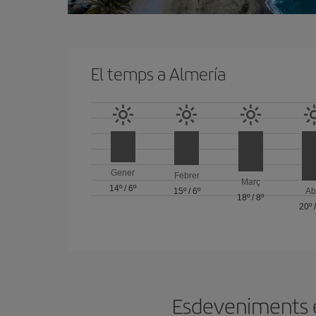
El temps a Almería
Gener
Febrer
Març
14º
/
6º
15º
/
6º
Ab
18º
/
8º
20º
Esdeveniments en