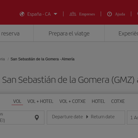
España - CA
Empreses
Ajuda
 reserva
Prepara el viatge
Experièn
ria
San Sebastián de la Gomera - Almería
e San Sebastián de la Gomera (GMZ) a
VOL
VOL + HOTEL
VOL + COTXE
HOTEL
COTXE
ON
Departure date
Return date
1
A
Introduce la fecha en format dia/mes/any
Introduce la fecha en format