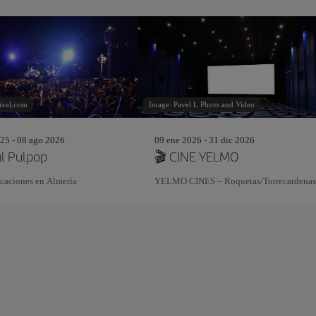
ixel.com
Image: Pavel L Photo and Video
25 - 08 ago 2026
09 ene 2026 - 31 dic 2026
al Pulpop
🎬 CINE YELMO
icaciones en Almería
YELMO CINES – Roquetas/Torrecardena