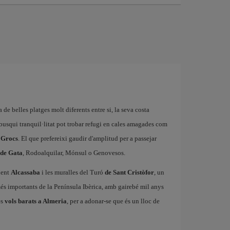
a de belles platges molt diferents entre si, la seva costa
e busqui tranquil·litat pot trobar refugi en cales amagades com
 Grocs
. El que prefereixi gaudir d'amplitud per a passejar
 de Gata
, Rodoalquilar, Mónsul o Genovesos.
nent
Alcassaba
i les muralles del Turó
de Sant Cristòfor
, un
 importants de la Península Ibèrica, amb gairebé mil anys
es
vols barats a Almeria
, per a adonar-se que és un lloc de