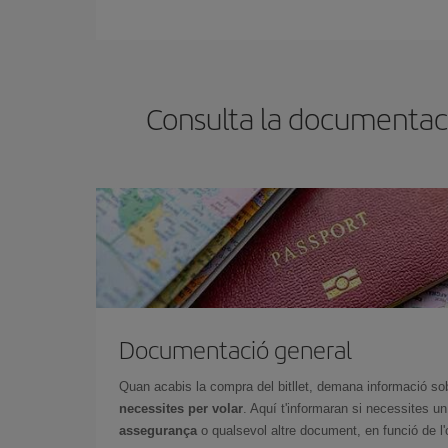
Pots trobar vols econòmics qualsevol dia de la se
bitllets d'avió, més barats et sortiran. A més, si t
Consulta la documentaci
Documentació general
Quan acabis la compra del bitllet, demana informació so
necessites per volar
. Aquí t'informaran si necessites u
assegurança
o qualsevol altre document, en funció de l'or