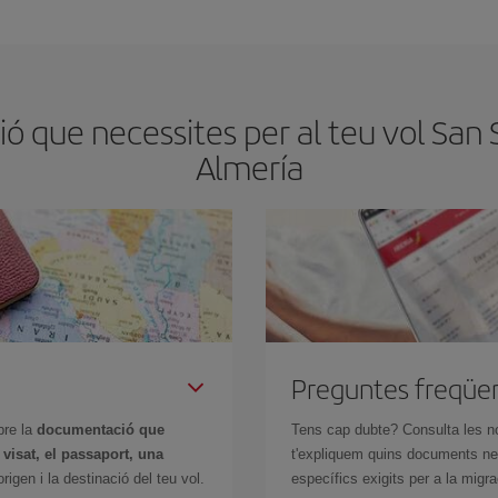
tmana. Les claus per trobar els millors preus són
l'anticipació i la flexibilita
ens flexibilitat amb les dates i els horaris del viatge, podràs
triar el preu més 
ó que necessites per al teu vol San 
Almería
Preguntes freqüe
bre la
documentació que
Tens cap dubte? Consulta les n
n
visat, el passaport, una
t'expliquem quins documents nec
igen i la destinació del teu vol.
específics exigits per a la migra