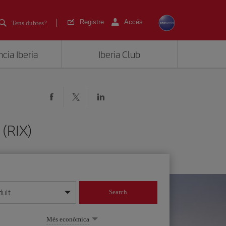
Registre
Accés
Tens dubtes?
cia Iberia
Iberia Club
 (RIX)
dult
Search
 dia/mes/any
Més econòmica