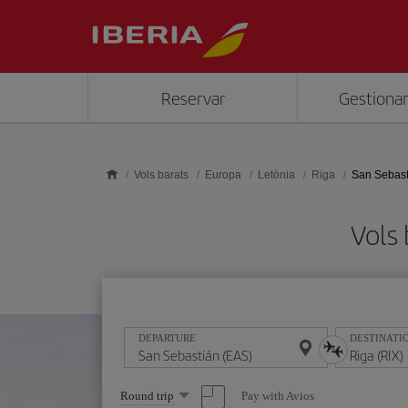
Skip to main content
Reservar
Gestionar
Vols barats
Europa
Letònia
Riga
San Sebast
Vols 
DEPARTURE
DESTINATI
Select
Pay with Avios
Round trip