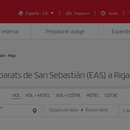
España - CA
Empreses
Ajuda
 reserva
Prepara el viatge
Experièn
ián - Riga
barats de San Sebastián (EAS) a Riga
VOL
VOL + HOTEL
VOL + COTXE
HOTEL
COTXE
ON
Departure date
Return date
1
A
Introduce la fecha en format dia/mes/any
Introduce la fecha en format