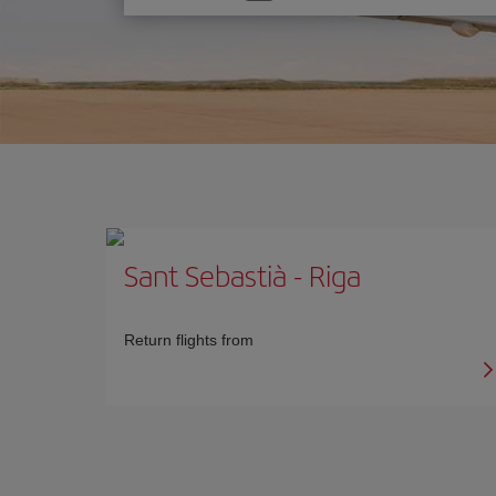
one
option
Sant Sebastià
-
Riga
Return flights from