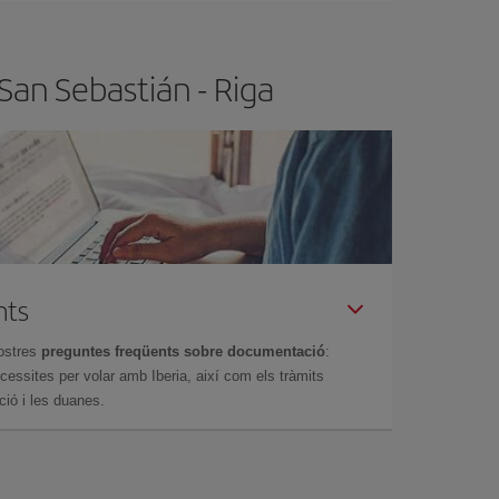
San Sebastián - Riga
nts
ostres
preguntes freqüents sobre documentació
:
essites per volar amb Iberia, així com els tràmits
ció i les duanes.