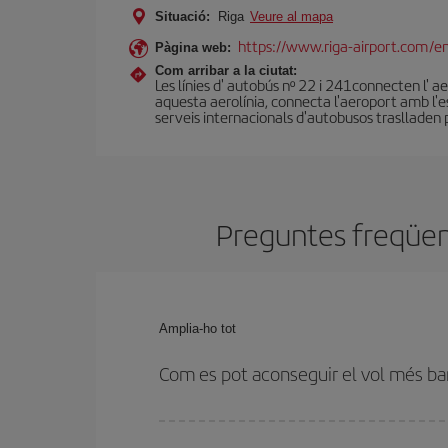
Situació:
Riga
Veure al mapa
https://www.riga-airport.com/e
Pàgina web:
Com arribar a la ciutat:
Les línies d' autobús nº 22 i 241connecten l' a
aquesta aerolínia, connecta l'aeroport amb l'e
serveis internacionals d'autobusos traslladen p
Preguntes freqüent
Amplia-ho tot
Com es pot aconseguir el vol més ba
Podràs estalviar en el preu del bitllet d'avió de 