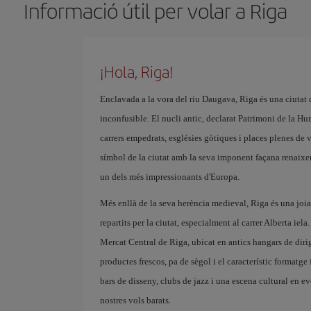
Informació útil per volar a Riga
¡Hola, Riga!
Enclavada a la vora del riu Daugava, Riga és una ciutat 
inconfusible. El nucli antic, declarat Patrimoni de la H
carrers empedrats, esglésies gòtiques i places plenes de 
símbol de la ciutat amb la seva imponent façana renaixent
un dels més impressionants d'Europa.
Més enllà de la seva herència medieval, Riga és una joia 
repartits per la ciutat, especialment al carrer Alberta iel
Mercat Central de Riga, ubicat en antics hangars de diri
productes frescos, pa de sègol i el característic formatge
bars de disseny, clubs de jazz i una escena cultural en e
nostres vols barats.