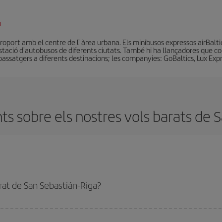
n
eroport amb el centre de l' àrea urbana. Els minibusos expressos airBalti
stació d'autobusos de diferents ciutats. També hi ha llançadores que co
assatgers a diferents destinacions; les companyies: GoBaltics, Lux Expre
s sobre els nostres vols barats de S
rat de San Sebastián-Riga?
San Sebastián-Riga-dest i obtenir el vol més barat. Per aconseguir-ho, cal evit