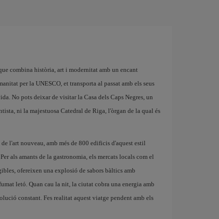
que combina història, art i modernitat amb un encant
umanitat per la UNESCO, et transporta al passat amb els seus
vida. No pots deixar de visitar la Casa dels Caps Negres, un
ista, ni la majestuosa Catedral de Riga, l'òrgan de la qual és
de l'art nouveau, amb més de 800 edificis d'aquest estil
a. Per als amants de la gastronomia, els mercats locals com el
gibles, ofereixen una explosió de sabors bàltics amb
 fumat letó. Quan cau la nit, la ciutat cobra una energia amb
volució constant. Fes realitat aquest viatge pendent amb els