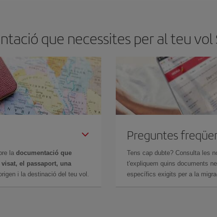
tació que necessites per al teu vol 
Preguntes freqüe
bre la
documentació que
Tens cap dubte? Consulta les n
n
visat, el passaport, una
t'expliquem quins documents nec
igen i la destinació del teu vol.
específics exigits per a la migra