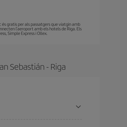
c és gratis per als passatgers que viatgin amb
nnecten l'aeroport amb els hotels de Riga. Els
ss, Simple Express i Ollex.
an Sebastián - Riga
ar les temporades altes, comprar amb antelació i