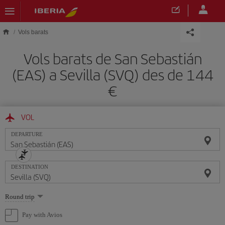
Skip to main content
Vols barats
Vols barats de San Sebastián
(EAS) a Sevilla (SVQ) des de 144
VOL
DEPARTURE
DESTINATION
Select
Round trip
one
option
Pay with Avios