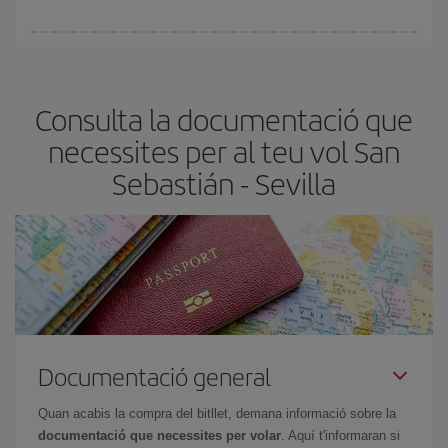
Pots trobar vols econòmics qualsevol dia de la setmana. Les
claus per trobar els millors preus són
l'anticipació i la flexibilitat.
Normalment,
com més aviat
reservis els bitllets d'avió, més
Consulta la documentació que
barats et sortiran. A més, si tens flexibilitat amb les dates i els
horaris del viatge, podràs
triar el preu més barat.
necessites per al teu vol San
Sebastián - Sevilla
Documentació general
Quan acabis la compra del bitllet, demana informació sobre la
documentació que necessites per volar
. Aquí t'informaran si