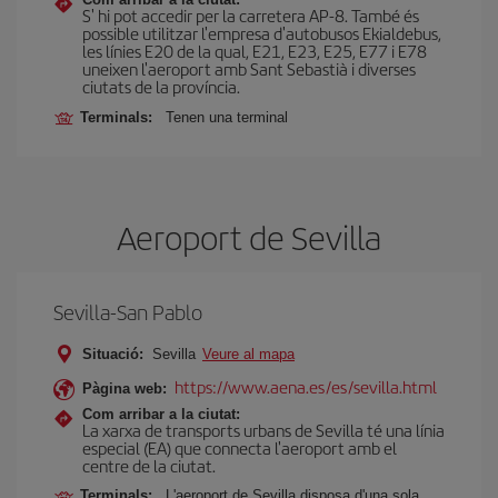
S' hi pot accedir per la carretera AP-8. També és
possible utilitzar l'empresa d'autobusos Ekialdebus,
les línies E20 de la qual, E21, E23, E25, E77 i E78
uneixen l'aeroport amb Sant Sebastià i diverses
ciutats de la província.
Terminals:
Tenen una terminal
Aeroport de Sevilla
Sevilla-San Pablo
Situació:
Sevilla
Veure al mapa
https://www.aena.es/es/sevilla.html
Pàgina web:
Com arribar a la ciutat:
La xarxa de transports urbans de Sevilla té una línia
especial (EA) que connecta l'aeroport amb el
centre de la ciutat.
Terminals:
L'aeroport de Sevilla disposa d'una sola