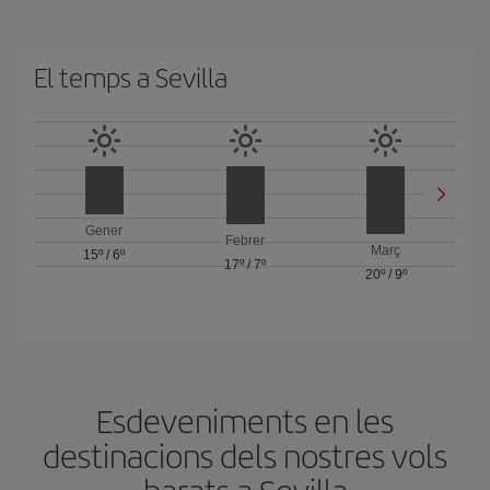
El temps a Sevilla
Gener
Febrer
Març
15º
/
6º
17º
/
7º
20º
/
9º
Esdeveniments en les
destinacions dels nostres vols