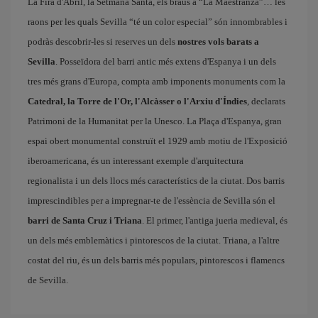
La Fira d'Abril, la Setmana Santa, els braus a “La Maestranza”… les
raons per les quals Sevilla “té un color especial” són innombrables i
podràs descobrir-les si reserves un dels
nostres vols barats a
Sevilla
. Posseïdora del barri antic més extens d'Espanya i un dels
tres més grans d'Europa, compta amb imponents monuments com la
Catedral, la Torre de l'Or, l'Alcàsser o l'Arxiu d'Índies
, declarats
Patrimoni de la Humanitat per la Unesco. La Plaça d'Espanya, gran
espai obert monumental construït el 1929 amb motiu de l'Exposició
iberoamericana, és un interessant exemple d'arquitectura
regionalista i un dels llocs més característics de la ciutat. Dos barris
imprescindibles per a impregnar-te de l'essència de Sevilla són el
barri de Santa Cruz i Triana
. El primer, l'antiga jueria medieval, és
un dels més emblemàtics i pintorescos de la ciutat. Triana, a l'altre
costat del riu, és un dels barris més populars, pintorescos i flamencs
de Sevilla.