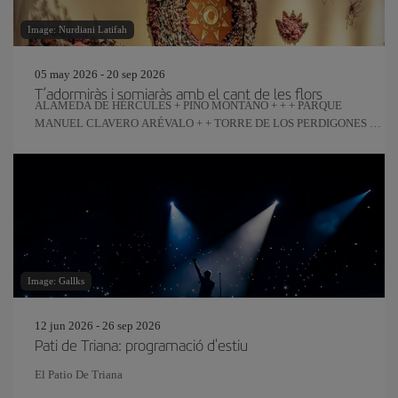
Image: Nurdiani Latifah
05 may 2026 - 20 sep 2026
T’adormiràs i somiaràs amb el cant de les flors
ALAMEDA DE HÉRCULES + PINO MONTANO + + + PARQUE
MANUEL CLAVERO ARÉVALO + + TORRE DE LOS PERDIGONES +
REAL FÁBRICA DE ARTILLERÍA
Image: Gallks
12 jun 2026 - 26 sep 2026
Pati de Triana: programació d'estiu
El Patio De Triana