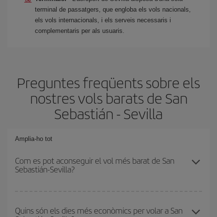
terminal de passatgers, que engloba els vols nacionals,
els vols internacionals, i els serveis necessaris i
complementaris per als usuaris.
Preguntes freqüents sobre els
nostres vols barats de San
Sebastián - Sevilla
Amplia-ho tot
Com es pot aconseguir el vol més barat de San
Sebastián-Sevilla?
Podràs estalviar en el preu del bitllet d'avió de San Sebastián-
Sevilla-dest i obtenir el vol més barat. Per aconseguir-ho, cal
Quins són els dies més econòmics per volar a San