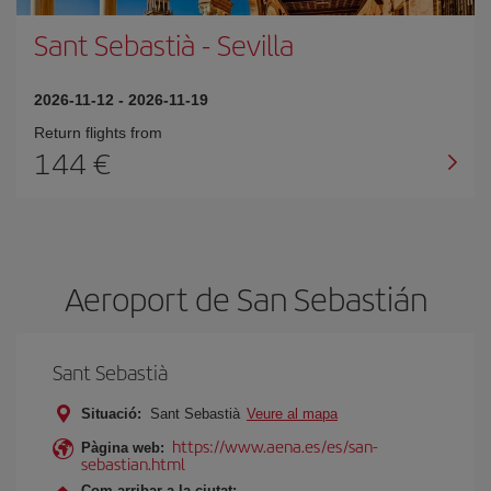
Sant Sebastià
-
Sevilla
2026-11-12
-
2026-11-19
Return flights from
144
Aeroport de San Sebastián
Sant Sebastià
Situació:
Sant Sebastià
Veure al mapa
https://www.aena.es/es/san-
Pàgina web:
sebastian.html
Com arribar a la ciutat: