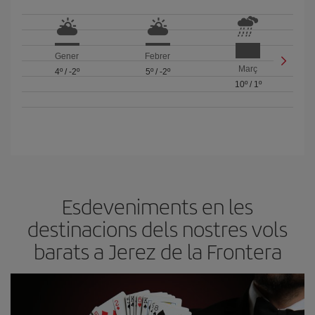
Gener
Febrer
Març
4º
/
-2º
5º
/
-2º
10º
/
1º
Esdeveniments en les
destinacions dels nostres vols
barats a Jerez de la Frontera