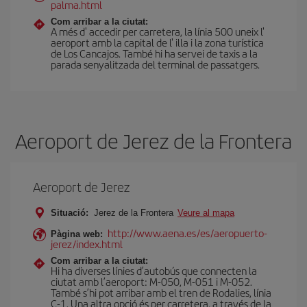
palma.html
Com arribar a la ciutat:
A més d' accedir per carretera, la línia 500 uneix l'
aeroport amb la capital de l' illa i la zona turística
de Los Cancajos. També hi ha servei de taxis a la
parada senyalitzada del terminal de passatgers.
Aeroport de Jerez de la Frontera
Aeroport de Jerez
Situació:
Jerez de la Frontera
Veure al mapa
http://www.aena.es/es/aeropuerto-
Pàgina web:
jerez/index.html
Com arribar a la ciutat:
Hi ha diverses línies d’autobús que connecten la
ciutat amb l’aeroport: M-050, M-051 i M-052.
També s’hi pot arribar amb el tren de Rodalies, línia
C-1. Una altra opció és per carretera, a través de la