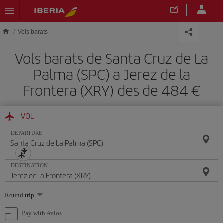
Skip to main content
Vols barats
Vols barats de Santa Cruz de La
Palma (SPC) a Jerez de la
Frontera (XRY) des de 484
VOL
DEPARTURE
DESTINATION
Select
Round trip
one
option
Pay with Avios