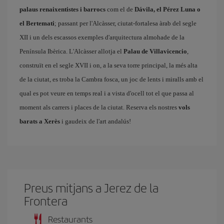
palaus renaixentistes i barrocs
com el de
Dávila, el Pérez Luna o
el Bertemati
; passant per l'Alcàsser
, ciutat-fortalesa àrab del segle
XII i un dels escassos exemples d'arquitectura almohade de la
Península Ibèrica. L'Alcàsser allotja el
Palau de Villavicencio
,
construït en el segle XVII i on, a la seva torre principal, la més alta
de la ciutat, es troba la Cambra fosca, un joc de lents i miralls amb el
qual es pot veure en temps real i a vista d'ocell tot el que passa al
moment als carrers i places de la ciutat. Reserva els nostres
vols
barats a Xerès
i gaudeix de l'art andalús!
Preus mitjans a Jerez de la
Frontera
Restaurants