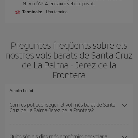
N-IV o l’AP-4, en taxi o vehicle privat.
Terminals:
Una terminal.
Preguntes freqüents sobre els
nostres vols barats de Santa Cruz
de La Palma - Jerez de la
Frontera
Amplia-ho tot
Com es pot aconseguir el vol més barat de Santa
Cruz de La Palma-Jerez de la Frontera?
Podràs estalviar en el preu del bitllet d'avió de Santa Cruz de La
Palma-Jerez de la Frontera-dest i obtenir el vol més barat. Per
Quins són els dies més econòmics per volar a