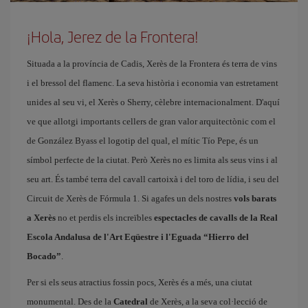
¡Hola, Jerez de la Frontera!
Situada a la província de Cadis, Xerès de la Frontera és terra de vins
i el bressol del flamenc. La seva història i economia van estretament
unides al seu vi, el Xerès o Sherry, cèlebre internacionalment. D'aquí
ve que allotgi importants cellers de gran valor arquitectònic com el
de González Byass el logotip del qual, el mític Tío Pepe, és un
símbol perfecte de la ciutat. Però Xerès no es limita als seus vins i al
seu art. És també terra del cavall cartoixà i del toro de lídia, i seu del
Circuit de Xerès de Fórmula 1. Si agafes un dels nostres
vols barats
a Xerès
no et perdis els increïbles
espectacles de cavalls de la Real
Escola Andalusa de l'Art Eqüestre i l'Eguada “Hierro del
Bocado”
.
Per si els seus atractius fossin pocs, Xerès és a més, una ciutat
monumental. Des de la
Catedral
de Xerès, a la seva col·lecció de