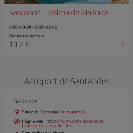
Santander
-
Palma de Mallorca
2026-09-28
-
2026-12-06
Return flights from
117
Aeroport de Santander
Santander
Situació:
Santander
Veure al mapa
https://www.aena.es/es/seve-
Pàgina web:
ballesteros-santander.html
Com arribar a la ciutat: