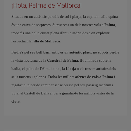
¡Hola, Palma de Mallorca!
Situada en un autèntic paradís de sol i platja, la capital mallorquina
és una caixa de sorpreses. Si reserves un dels nostres vols a
Palma
,
trobaràs una bella ciutat plena d'art i història des d'on explorar
l'espectacular
illa de Mallorca
.
Perdre's pel seu bell barri antic és un autèntic plaer: no et pots perdre
la vista nocturna de la
Catedral de Palma
, il·luminada sobre la
badia, el palau de l'Almudaina
, la
Llotja
o els tresors artístics dels
seus museus i galeries. Troba les millors
ofertes de vols a Palma
i
regala't el plaer de caminar sense pressa pel seu passeig marítim i
pujar al Castell de Bellver per a guardar-te les millors vistes de la
ciutat.