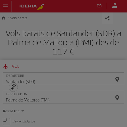
Skip to main content
Vols barats
Vols barats de Santander (SDR) a
Palma de Mallorca (PMI) des de
117
VOL
DEPARTURE
DESTINATION
Select
Round trip
one
option
Pay with Avios