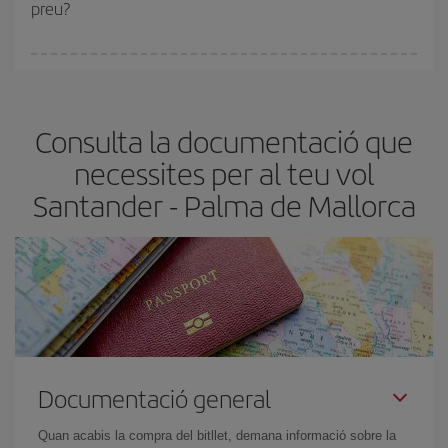
preu?
Pots trobar vols econòmics qualsevol dia de la setmana. Les
claus per trobar els millors preus són
l'anticipació i la flexibilitat.
Normalment,
com més aviat
reservis els bitllets d'avió, més
Consulta la documentació que
barats et sortiran. A més, si tens flexibilitat amb les dates i els
horaris del viatge, podràs
triar el preu més barat.
necessites per al teu vol
Santander - Palma de Mallorca
Documentació general
Quan acabis la compra del bitllet, demana informació sobre la