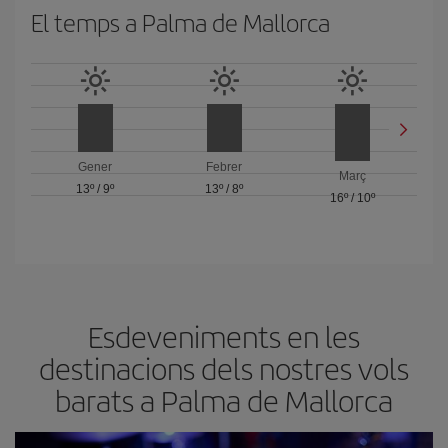
El temps a Palma de Mallorca
Gener
Febrer
Març
13º
/
9º
13º
/
8º
16º
/
10º
Esdeveniments en les
destinacions dels nostres vols
barats a Palma de Mallorca