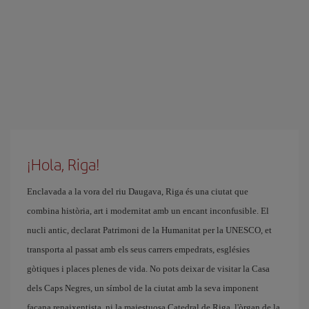
¡Hola, Riga!
Enclavada a la vora del riu Daugava, Riga és una ciutat que
combina història, art i modernitat amb un encant inconfusible. El
nucli antic, declarat Patrimoni de la Humanitat per la UNESCO, et
transporta al passat amb els seus carrers empedrats, esglésies
gòtiques i places plenes de vida. No pots deixar de visitar la Casa
dels Caps Negres, un símbol de la ciutat amb la seva imponent
façana renaixentista, ni la majestuosa Catedral de Riga, l'òrgan de la