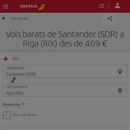
Skip to main content
Vols barats
Vols barats de Santander (SDR) a
Riga (RIX) des de 469
VOL
DEPARTURE
DESTINATION
Select
Round trip
one
option
Pay with Avios