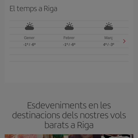
El temps a Riga
Gener
Febrer
Març
-1º
/
-6º
-1º
/
-6º
4º
/
-3º
Esdeveniments en les
destinacions dels nostres vols
barats a Riga