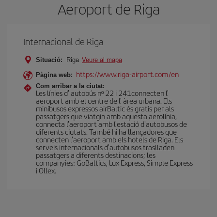
Aeroport de Riga
Internacional de Riga
Situació:
Riga
Veure al mapa
https://www.riga-airport.com/en
Pàgina web:
Com arribar a la ciutat:
Les línies d' autobús nº 22 i 241connecten l'
aeroport amb el centre de l' àrea urbana. Els
minibusos expressos airBaltic és gratis per als
passatgers que viatgin amb aquesta aerolínia,
connecta l'aeroport amb l'estació d'autobusos de
diferents ciutats. També hi ha llançadores que
connecten l'aeroport amb els hotels de Riga. Els
serveis internacionals d'autobusos traslladen
passatgers a diferents destinacions; les
companyies: GoBaltics, Lux Express, Simple Express
i Ollex.