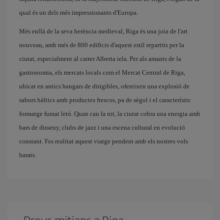
qual és un dels més impressionants d'Europa.
Més enllà de la seva herència medieval, Riga és una joia de l'art
nouveau, amb més de 800 edificis d'aquest estil repartits per la
ciutat, especialment al carrer Alberta iela. Per als amants de la
gastronomia, els mercats locals com el Mercat Central de Riga,
ubicat en antics hangars de dirigibles, ofereixen una explosió de
sabors bàltics amb productes frescos, pa de sègol i el característic
formatge fumat letó. Quan cau la nit, la ciutat cobra una energia amb
bars de disseny, clubs de jazz i una escena cultural en evolució
constant. Fes realitat aquest viatge pendent amb els nostres vols
barats.