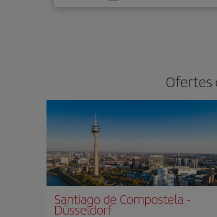
one
option
Ofertes 
Santiago de Compostela
-
Düsseldorf