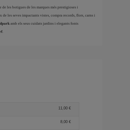
le de les botigues de les marques més prestigioses i
 de les seves impactants vistes, compra records, flors, carns i
dpark
amb els seus cuidats jardins i elegants fonts
rf
.
11,00
8,00