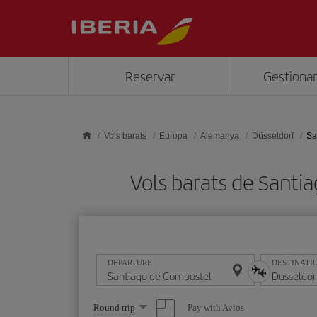
Skip to main content
Reservar
Gestionar
Vols barats
Europa
Alemanya
Düsseldorf
Sa
Vols barats de Sant
DEPARTURE
DESTINATI
Select
Pay with Avios
Round trip