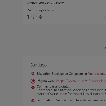
2026-11-20
-
2026-11-22
Return flights from
183
Santiago
Situació:
Santiago de Compostel·la
Veure al ma
https://www.aena.es/es/santiago
Pàgina web:
Com arribar a la ciutat:
L'aeroport i la ciutat de Santiago i altres loca
d'autobús que uneix l'aeroport i les ciutats de 
Terminals:
L'aeroport compta amb dos terminals