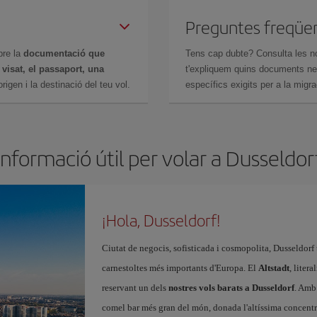
Preguntes freqüe
bre la
documentació que
Tens cap dubte? Consulta les n
n
visat, el passaport, una
t'expliquem quins documents nec
igen i la destinació del teu vol.
específics exigits per a la migra
Informació útil per volar a Dusseldor
¡Hola, Dusseldorf!
Ciutat de negocis, sofisticada i cosmopolita, Dusseldorf 
carnestoltes més importants d'Europa. El
Altstadt
, liter
reservant un dels
nostres vols barats a Dusseldorf
. Amb 
comel bar més gran del món, donada l'altíssima concentra