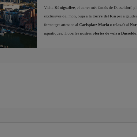
Visita
Königsallee
, el carrer més famós de Dusseldorf, p
exclusives del món, puja a la
Torre del Rin
per a gaudeix
formatges artesans al
Carlsplatz Markt
o relaxa't al
Nor
aquàtiques. Troba les nostres
ofertes de vols a Dusseldo