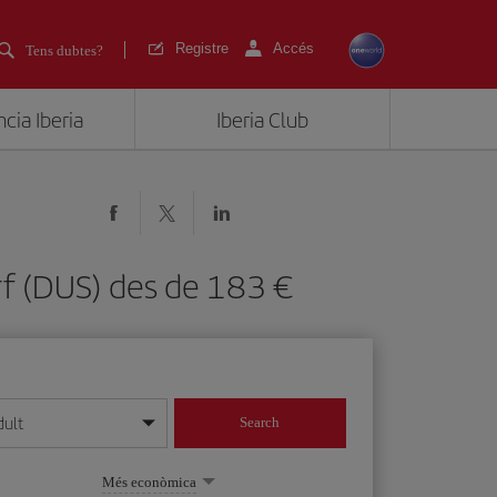
Registre
Accés
Tens dubtes?
cia Iberia
Iberia Club
orf (DUS) des de 183
dult
Search
 dia/mes/any
Més econòmica