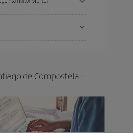
uir la millor oferta?
de les tarifes més barates (turista). Per aquest
x el vol més barat.
ntiago de Compostela -