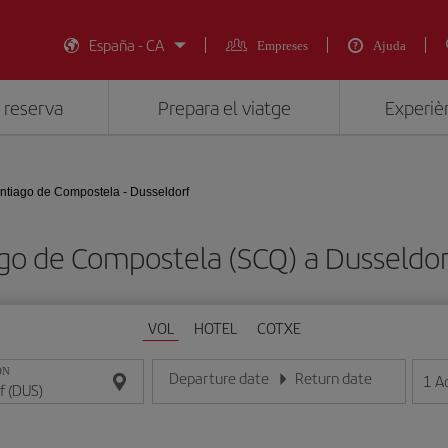
España - CA
Empreses
Ajuda
 reserva
Prepara el viatge
Experièn
ntiago de Compostela - Dusseldorf
iago de Compostela (SCQ) a Dusseld
VOL
HOTEL
COTXE
ON
Departure date
Return date
1
A
Introduce la fecha en format dia/mes/any
Introduce la fecha en format