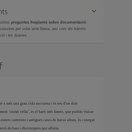
nts
ostres
preguntes freqüents sobre documentació
:
essites per volar amb Iberia, així com els tràmits
ció i les duanes.
f
té a més una gran vida nocturna i és seu d'un dels
alment ‘ciutat vella’, és el barri més famós, que podràs visitar
estrets carrerons i antigues cases de baixa altura, és conegut
ció de bars i discoteques que allotja.