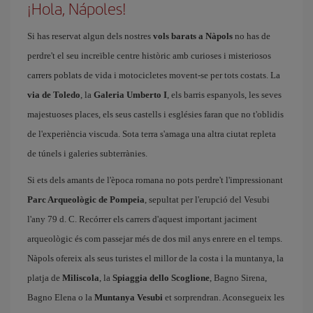
¡Hola, Nápoles!
Si has reservat algun dels nostres
vols barats a Nàpols
no has de
perdre't el seu increïble centre històric amb curioses i misteriosos
carrers poblats de vida i motocicletes movent-se per tots costats. La
via de Toledo
, la
Galeria Umberto I
, els barris espanyols, les seves
majestuoses places, els seus castells i esglésies faran que no t'oblidis
de l'experiència viscuda. Sota terra s'amaga una altra ciutat repleta
de túnels i galeries subterrànies.
Si ets dels amants de l'època romana no pots perdre't l'impressionant
Parc Arqueològic de Pompeia
, sepultat per l'erupció del Vesubi
l'any 79 d. C. Recórrer els carrers d'aquest important jaciment
arqueològic és com passejar més de dos mil anys enrere en el temps.
Nàpols ofereix als seus turistes el millor de la costa i la muntanya, la
platja de
Miliscola
, la
Spiaggia dello Scoglione
, Bagno Sirena,
Bagno Elena o la
Muntanya Vesubi
et sorprendran. Aconsegueix les