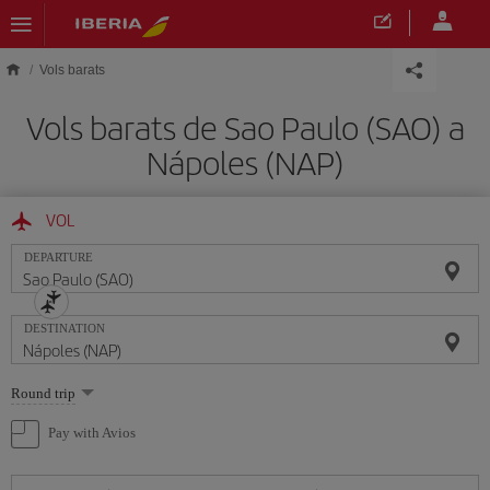
Skip to main content
Vols barats
Vols barats de Sao Paulo (SAO) a
Nápoles (NAP)
VOL
DEPARTURE
DESTINATION
Select
Round trip
one
option
Pay with Avios