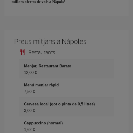
millors ofertes de vols a Nàpols
!
Preus mitjans a Nápoles
Restaurants
Menjar, Restaurant Barato
12,00
Menú menjar ràpid
7,50
Cervesa local (got o pinta de 0,5 litres)
3,00
Cappuccino (normal)
1,62