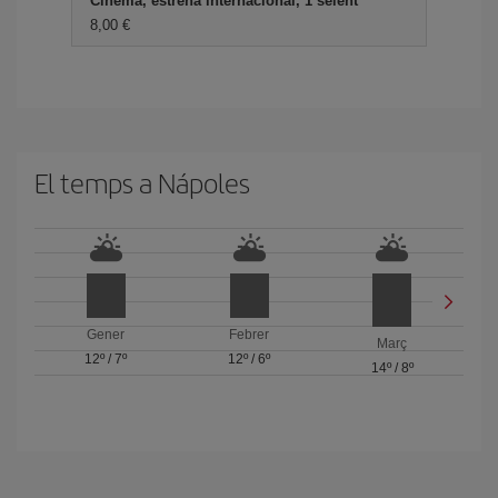
Cinema, estrena internacional, 1 seient
8,00
El temps a Nápoles
Gener
Febrer
Març
12º
/
7º
12º
/
6º
14º
/
8º