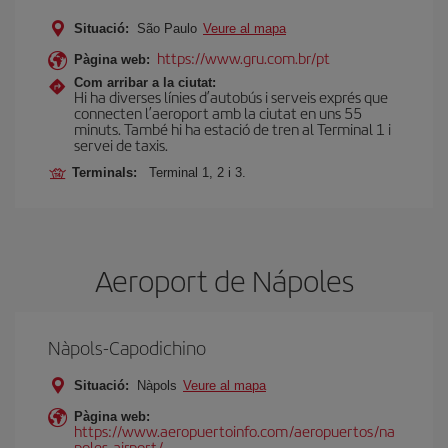
Situació:
São Paulo
Veure al mapa
https://www.gru.com.br/pt
Pàgina web:
Com arribar a la ciutat:
Hi ha diverses línies d’autobús i serveis exprés que
connecten l’aeroport amb la ciutat en uns 55
minuts. També hi ha estació de tren al Terminal 1 i
servei de taxis.
Terminals:
Terminal 1, 2 i 3.
Aeroport de Nápoles
Nàpols-Capodichino
Situació:
Nàpols
Veure al mapa
Pàgina web:
https://www.aeropuertoinfo.com/aeropuertos/na
poles-airport/