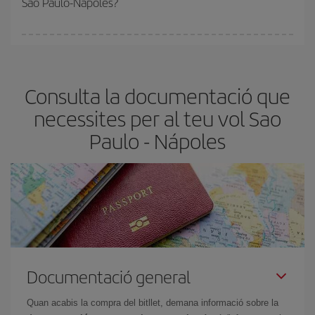
Sao Paulo-Nápoles?
amb antelació és
fonamental
per aconseguir
vols barats
.
A Iberia tenim diferents tarifes per garantir-te el millor preu segons
les teves necessitats de viatge. La tarifa bàsica et garanteix el vol
més barat.
Consulta la documentació que
necessites per al teu vol Sao
Paulo - Nápoles
Documentació general
Quan acabis la compra del bitllet, demana informació sobre la