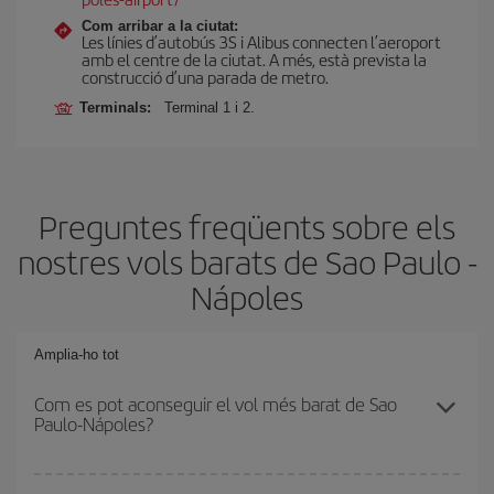
Com arribar a la ciutat:
Les línies d’autobús 3S i Alibus connecten l’aeroport
amb el centre de la ciutat. A més, està prevista la
construcció d’una parada de metro.
Terminals:
Terminal 1 i 2.
Preguntes freqüents sobre els
nostres vols barats de Sao Paulo -
Nápoles
Amplia-ho tot
Com es pot aconseguir el vol més barat de Sao
Paulo-Nápoles?
Podràs estalviar en el preu del bitllet d'avió de Sao Paulo-Nápoles-