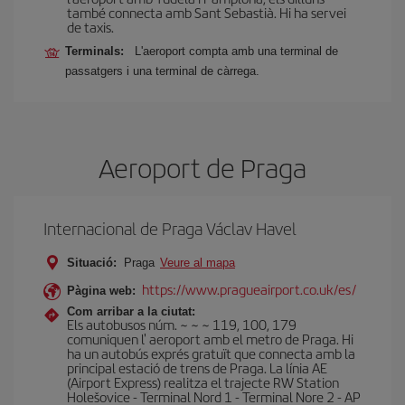
també connecta amb Sant Sebastià. Hi ha servei
de taxis.
Terminals:
L'aeroport compta amb una terminal de
passatgers i una terminal de càrrega.
Aeroport de Praga
Internacional de Praga Václav Havel
Situació:
Praga
Veure al mapa
https://www.pragueairport.co.uk/es/
Pàgina web:
Com arribar a la ciutat:
Els autobusos núm. ~ ~ ~ 119, 100, 179
comuniquen l' aeroport amb el metro de Praga. Hi
ha un autobús exprés gratuït que connecta amb la
principal estació de trens de Praga. La línia AE
(Airport Express) realitza el trajecte RW Station
Holešovice - Terminal Nord 1 - Terminal Nore 2 - AP