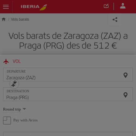
Skip to main content
Vols barats
Vols barats de Zaragoza (ZAZ) a
Praga (PRG) des de 512
VOL
DEPARTURE
DESTINATION
Select
Round trip
one
option
Pay with Avios