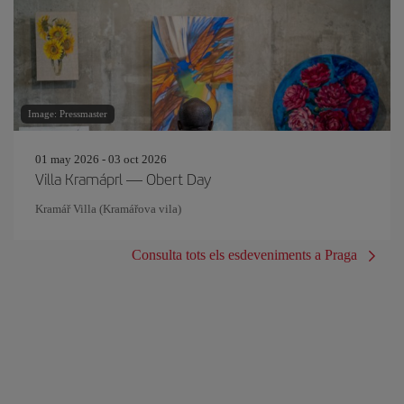
Image: Pressmaster
01 may 2026 - 03 oct 2026
Villa Kramáprl — Obert Day
Kramář Villa (Kramářova vila)
Consulta tots els esdeveniments a Praga