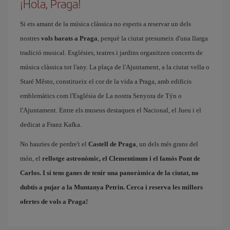
¡Hola, Praga!
Si ets amant de la música clàssica no esperis a reservar un dels
nostres
vols barats a Praga
, perquè la ciutat presumeix d'una llarga
tradició musical. Esglésies, teatres i jardins organitzen concerts de
música clàssica tot l'any. La plaça de l'Ajuntament, a la ciutat vella o
Staré Město, constitueix el cor de la vida a Praga, amb edificis
emblemàtics com l'Església de La nostra Senyora de Týn o
l'Ajuntament. Entre els museus destaquen el Nacional, el Jueu i el
dedicat a Franz Kafka.
No hauries de perdre't el
Castell de Praga
, un dels més grans del
món, el
rellotge astronòmic, el Clementinum i el famós
Pont de
Carlos
. I si tens ganes de tenir una panoràmica de la ciutat, no
dubtis a pujar a la Muntanya Petrin. Cerca i reserva les
millors
ofertes de vols a Praga
!