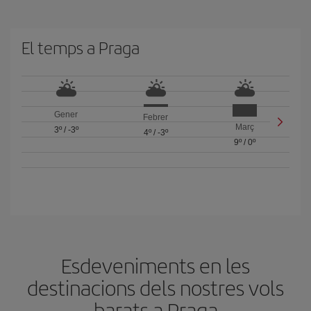
El temps a Praga
Gener
Febrer
Març
3º
/
-3º
4º
/
-3º
9º
/
0º
Esdeveniments en les
destinacions dels nostres vols
barats a Praga