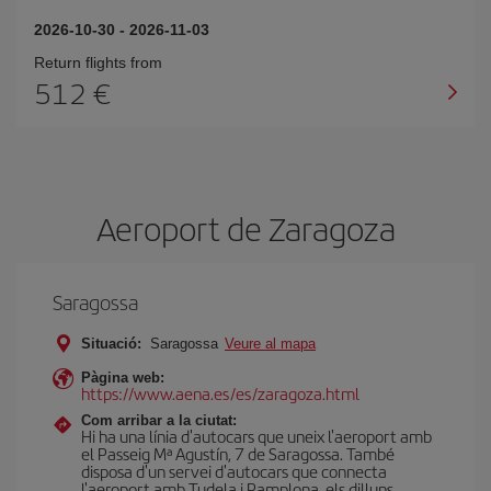
2026-10-30
-
2026-11-03
Return flights from
512
Aeroport de Zaragoza
Saragossa
Situació:
Saragossa
Veure al mapa
Pàgina web:
https://www.aena.es/es/zaragoza.html
Com arribar a la ciutat:
Hi ha una línia d'autocars que uneix l'aeroport amb
el Passeig Mª Agustín, 7 de Saragossa. També
disposa d'un servei d'autocars que connecta
l'aeroport amb Tudela i Pamplona, els dilluns