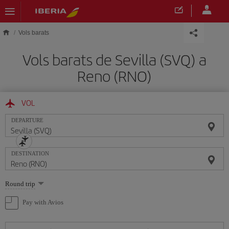
Skip to main content
Vols barats
Vols barats de Sevilla (SVQ) a
Reno (RNO)
VOL
DEPARTURE
DESTINATION
Select
Round trip
one
option
Pay with Avios