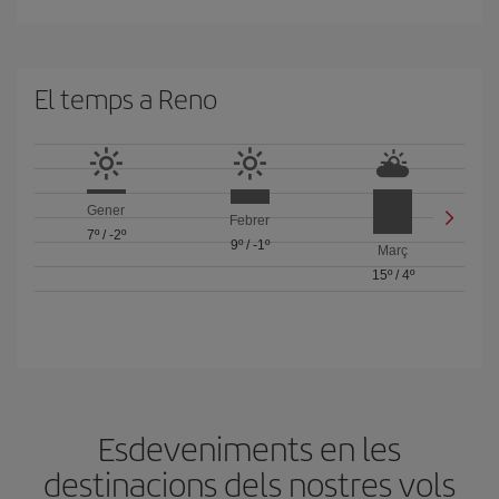
El temps a Reno
Gener
Febrer
7º
/
-2º
9º
/
-1º
Març
15º
/
4º
Esdeveniments en les
destinacions dels nostres vols