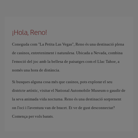
¡Hola, Reno!
Coneguda com "La Petita Las Vegas", Reno és una destinació plena
de casinos, entreteniment i naturalesa. Ubicada a Nevada, combina
l'emoció del joc amb la bellesa de paisatges com el Llac Tahoe, a
només una hora de distància.
Si busques alguna cosa més que casinos, pots explorar el seu
districte artístic, visitar el National Automobile Museum o gaudir de
la seva animada vida nocturna. Reno és una destinació sorprenent
on l'oci i l'aventura van de bracet. Et ve de gust desconnectar?
Comença per vols barats.