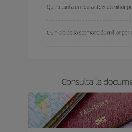
motiu, comprar amb antelació és
fonamental
per
Quina tarifa em garanteix el millor p
A Iberia tenim diferents tarifes per garantir-te el 
Quin dia de la setmana és millor per t
Pots trobar vols econòmics qualsevol dia de la se
bitllets d'avió, més barats et sortiran. A més, si t
Consulta la documen