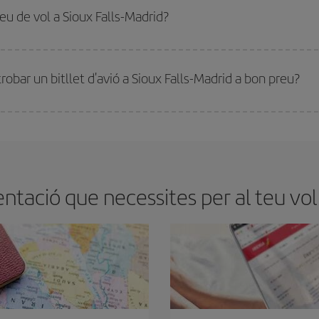
 aconseguir
vols barats
.
reu de vol a Sioux Falls-Madrid?
millor preu segons les teves necessitats de viatge. La tarifa bàsica et garantei
robar un bitllet d'avió a Sioux Falls-Madrid a bon preu?
tmana. Les claus per trobar els millors preus són
l'anticipació i la flexibilita
ens flexibilitat amb les dates i els horaris del viatge, podràs
triar el preu més 
tació que necessites per al teu vol 