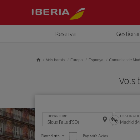
Skip to main content
Reservar
Gestionar
Vols barats
Europa
Espanya
Comunitat de Mad
Vols 
DEPARTURE
DESTINATI
Select
Pay with Avios
Round trip