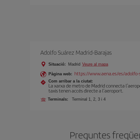
Adolfo Suárez Madrid-Barajas
Situació:
Madrid
Veure al mapa
https://www.aena.es/es/adolfo-
Pàgina web:
Com arribar a la ciutat:
La xarxa de metro de Madrid connecta l’aeropor
taxis tenen accés directe a l’aeroport.
Terminals:
Terminal 1, 2, 3 i 4
Preguntes freqüent