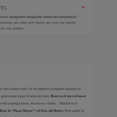
nts
ostres
preguntes freqüents sobre documentació
:
essites per volar amb Iberia, així com els tràmits
ció i les duanes.
us, dels palaus reals i de les àmplies avingudes traçades en
 generositat a gent d’arreu del món.
Reserva el teu vol barat
vida a menjar, beure, divertir-se i ballar… Madrid és el
 Real, la “Plaza Mayor” i el Parc del Retiro
. Però també és