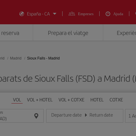
España - CA
Empreses
Ajuda
 reserva
Prepara el viatge
Experièn
rid
Madrid
Sioux Falls - Madrid
barats de Sioux Falls (FSD) a Madrid
VOL
VOL + HOTEL
VOL + COTXE
HOTEL
COTXE
ON
Departure date
Return date
1
A
Introduce la fecha en format dia/mes/any
Introduce la fecha en format