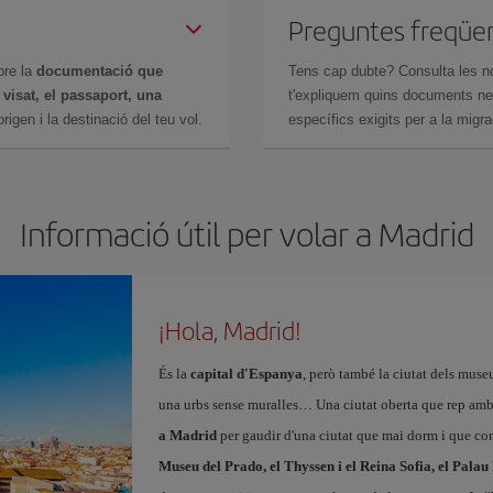
Preguntes freqüe
bre la
documentació que
Tens cap dubte? Consulta les n
n
visat, el passaport, una
t'expliquem quins documents nec
igen i la destinació del teu vol.
específics exigits per a la migra
Informació útil per volar a Madrid
¡Hola, Madrid!
És la
capital d'Espanya
, però també la ciutat dels muse
una urbs sense muralles… Una ciutat oberta que rep amb
a Madrid
per gaudir d'una ciutat que mai dorm i que con
Museu del Prado, el Thyssen i el Reina Sofia, el Palau