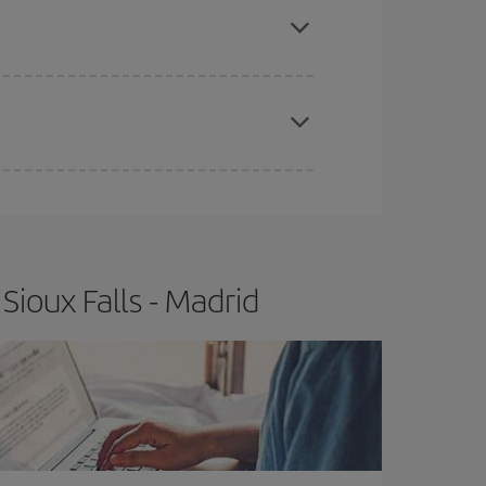
x el vol més barat.
t.
Normalment,
com més aviat
reservis els
barat.
Sioux Falls - Madrid