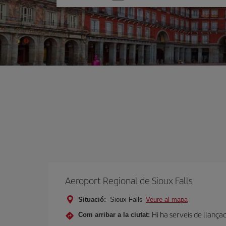
one
option
Aeroport Regional de Sioux Falls
Situació:
Sioux Falls
Veure al mapa
Hi ha serveis de llança
Com arribar a la ciutat: