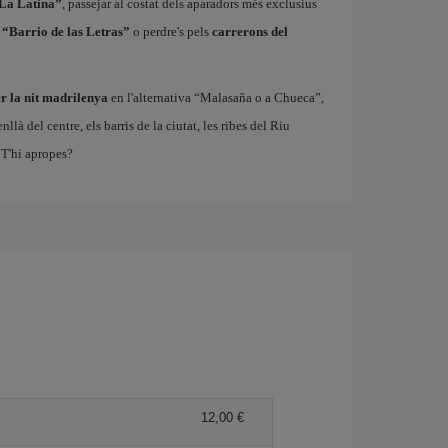
“La Latina”
, passejar al costat dels aparadors més exclusius
 “Barrio de las Letras”
o perdre's pels
carrerons del
r la nit madrilenya
en l'alternativa “Malasaña o a Chueca”,
à del centre, els barris de la ciutat, les ribes del Riu
T'hi apropes?
12,00