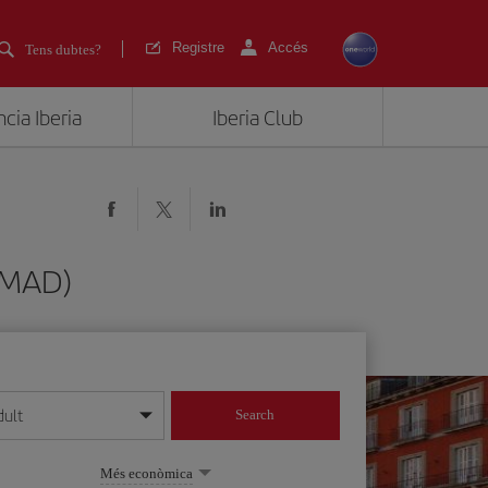
Registre
Accés
Tens dubtes?
cia Iberia
Iberia Club
 (MAD)
dult
Search
 dia/mes/any
Més econòmica