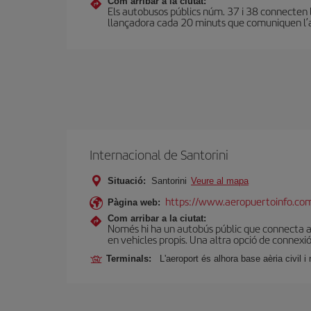
Com arribar a la ciutat:
Els autobusos públics núm. 37 i 38 connecten
llançadora cada 20 minuts que comuniquen l’aer
Internacional de Santorini
Situació:
Santorini
Veure al mapa
https://www.aeropuertoinfo.com
Pàgina web:
Com arribar a la ciutat:
Només hi ha un autobús públic que connecta amb
en vehicles propis. Una altra opció de connexió 
Terminals:
L'aeroport és alhora base aèria civil i m