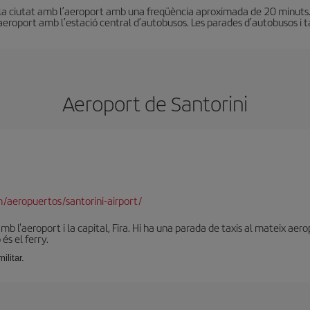
 la ciutat amb l’aeroport amb una freqüència aproximada de 20 minuts.
oport amb l’estació central d’autobusos. Les parades d’autobusos i taxi
Aeroport de Santorini
/aeropuertos/santorini-airport/
 l'aeroport i la capital, Fira. Hi ha una parada de taxis al mateix aer
és el ferry.
ilitar.