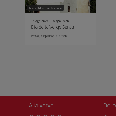
Image: Klearchos Kapoutsis
15 ago 2026 - 15 ago 2026
Dia de la Verge Santa
Panagia Episkopi Church
A la xarxa
Del t