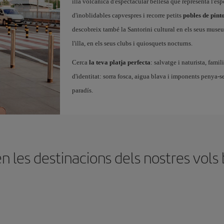
illa volcànica d'espectacular bellesa que representa l'espe
d'inoblidables capvespres i recorre petits
pobles de pint
descobreix també la Santorini cultural en els seus museu
l'illa, en els seus clubs i quiosquets nocturns.
Cerca
la teva platja perfecta
: salvatge i naturista, fami
d'identitat: sorra fosca, aigua blava i imponents penya-s
paradís.
 les destinacions dels nostres vols b