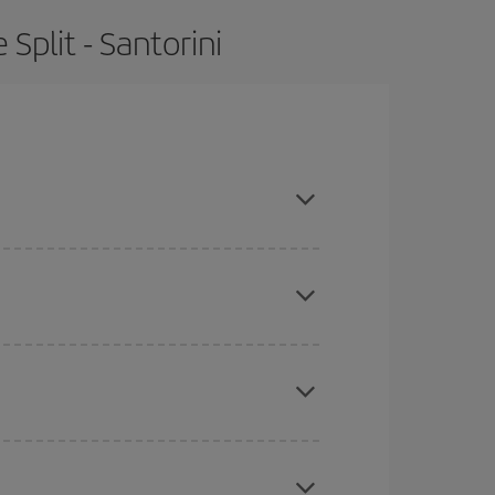
Split - Santorini
 temporades altes, comprar amb antelació i tenir
ues des d'on voles, la teva destinació i en quines
per als dies propers
, tant d'anada com de
sible que alguns
horaris
t'ajudin a estalviar encara
etmana Santa i els períodes de vacances escolars
ris el vol, millors preus podràs trobar.