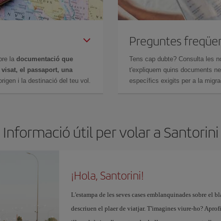
Preguntes freqüe
bre la
documentació que
Tens cap dubte? Consulta les n
n
visat, el passaport, una
t'expliquem quins documents nec
igen i la destinació del teu vol.
específics exigits per a la migra
Informació útil per volar a Santorini
¡Hola, Santorini!
L'estampa de les seves cases emblanquinades sobre el bl
descriuen el plaer de viatjar. T'imagines viure-ho? Aprofi