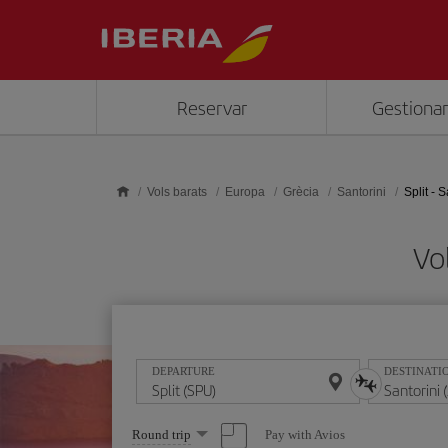
Skip to main content
Reservar
Gestionar
Vols barats
Europa
Grècia
Santorini
Split - S
Vol
DEPARTURE
DESTINATI
Select
Pay with Avios
Round trip