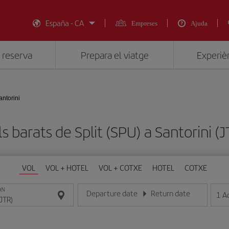
España - CA
Empreses
Ajuda
 reserva
Prepara el viatge
Experièn
antorini
s barats de Split (SPU) a Santorini (
VOL
VOL + HOTEL
VOL + COTXE
HOTEL
COTXE
ON
Departure date
Return date
1
A
Introduce la fecha en format dia/mes/any
Introduce la fecha en format