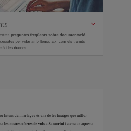
nts
ostres
preguntes freqüents sobre documentació
:
essites per volar amb Iberia, així com els tràmits
ció i les duanes.
au intens del mar Egeu és una de les imatges que millor
ta les nostres
ofertes de vols a Santorini
i aterra en aquesta