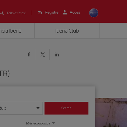
Registre
Accés
Tens dubtes?
cia Iberia
Iberia Club
JTR)
dult
Search
 dia/mes/any
Més econòmica