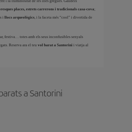
rit i la lluminositat de les illes gregues. Gaudeix
oresques places, estrets carrerons i tradicionals casa-cova
;
s i
llocs arqueològics
, i la faceta més “cool” i divertida de
liar, festiva… totes amb els seus inconfusibles senyals
egats. Reserva ara el teu
vol barat a Santorini
i viatja al
arats a Santorini