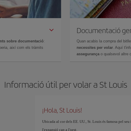
Documentació ge
ents sobre documentació
:
Quan acabis la compra del bitll
eria, així com els tràmits
necessites per volar
. Aquí t'i
assegurança
o qualsevol altre d
Informació útil per volar a St Louis
¡Hola, St Louis!
Ubicada al cor dels EE. UU., St. Louis és famosa pel seu
l'expansió cap a l'oest.