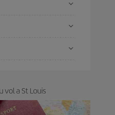
ris el vol, millors preus podràs trobar.
t.
Normalment,
com més aviat
reservis els
barat.
de les tarifes més barates (turista). Per aquest
x el vol més barat.
 vol a St Louis