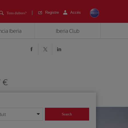
Registre
Accés
Tens dubtes?
cia Iberia
Iberia Club
767
dult
Search
 dia/mes/any