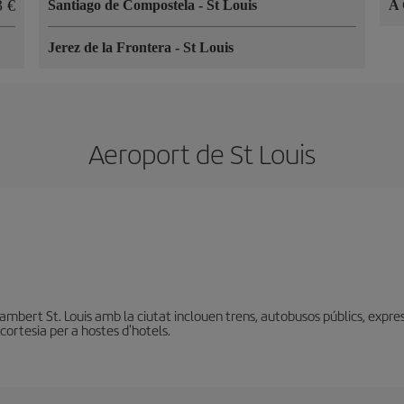
23
Santiago de Compostela
-
St Louis
A
Jerez de la Frontera
-
St Louis
Aeroport de St Louis
mbert St. Louis amb la ciutat inclouen trens, autobusos públics, express
cortesia per a hostes d'hotels.