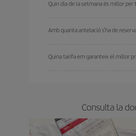
se solen considerar temporada alta. A més, i sob
Quin dia de la setmana és millor per t
Pots trobar vols econòmics qualsevol dia de la se
bitllets d'avió, més barats et sortiran. A més, si t
Amb quanta antelació s'ha de reservar
Com més aviat reservis
els vols, millors preus t
motiu, comprar amb antelació és
fonamental
per
Quina tarifa em garanteix el millor pr
A Iberia tenim diferents tarifes per garantir-te el 
Consulta la do