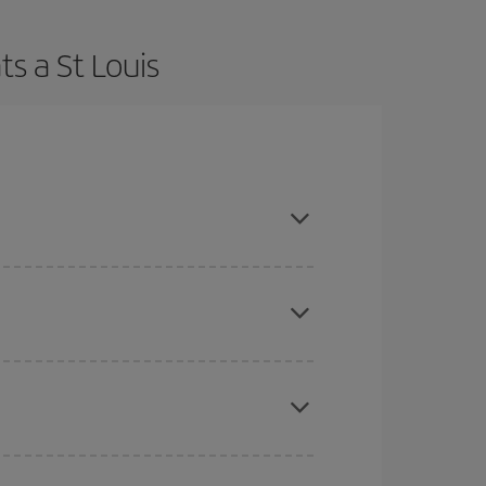
s a St Louis
r amb antelació i tenir flexibilitat amb les dates i
inspirar: segur que trobes el vol més barat.
ues des d'on voles, la teva destinació i en quines
per als dies propers
, tant d'anada com de
sible que alguns
horaris
t'ajudin a estalviar encara
etmana Santa i els períodes de vacances escolars