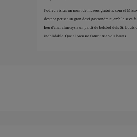
Podreu visitar un munt de museus gratuïts, com el Miss
destaca per ser un gran destí gastronòmic, amb la seva fa
heu d'anar almenys a un partit de beisbol dels St. Louis
inoblidable. Que el preu no t'aturi: tria vols barats.