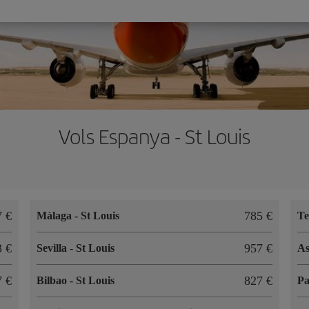
Vols Espanya - St Louis
67
785
Màlaga
-
St Louis
Te
83
957
Sevilla
-
St Louis
As
87
827
Bilbao
-
St Louis
P