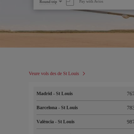
Select
Pay with Avios
Round trip
one
option
Veure vols des de St Louis
7
Madrid
-
St Louis
7
Barcelona
-
St Louis
9
València
-
St Louis