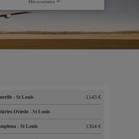
Més econòmica
1143
nerife
-
St Louis
túries-Oviedo
-
St Louis
1364
amplona
-
St Louis