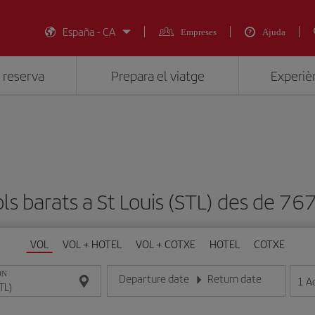
España - CA
Empreses
Ajuda
 reserva
Prepara el viatge
Experièn
ls barats a St Louis (STL) des de 
VOL
VOL + HOTEL
VOL + COTXE
HOTEL
COTXE
ON
Departure date
Return date
1
A
Introduce la fecha en format dia/mes/any
Introduce la fecha en format