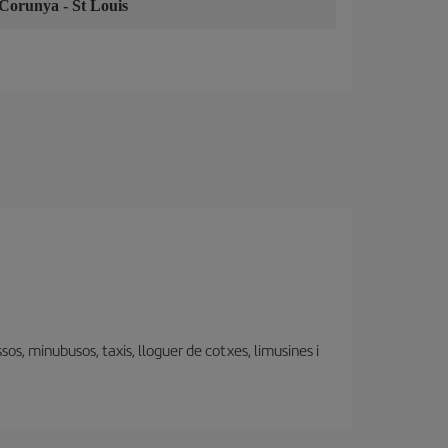
 Corunya
-
St Louis
os, minubusos, taxis, lloguer de cotxes, limusines i