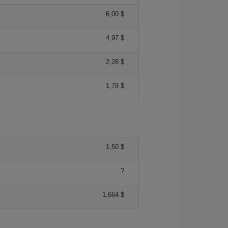
6,00 $
4,97 $
2,28 $
1,78 $
1,50 $
?
1,664 $