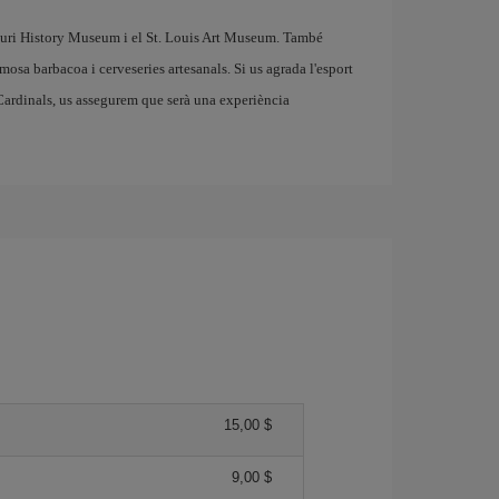
ouri History Museum i el St. Louis Art Museum. També
mosa barbacoa i cerveseries artesanals. Si us agrada l'esport
 Cardinals, us assegurem que serà una experiència
15,00 $
9,00 $