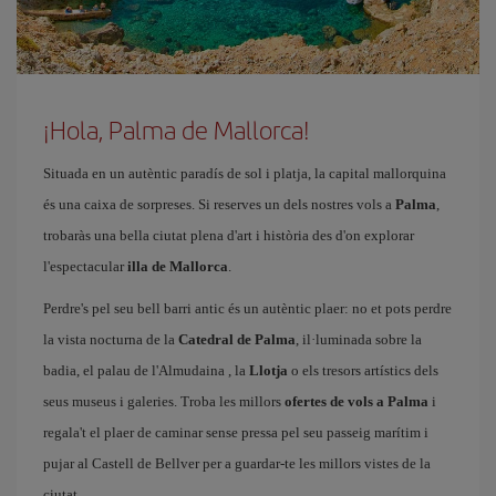
¡Hola, Palma de Mallorca!
Situada en un autèntic paradís de sol i platja, la capital mallorquina
és una caixa de sorpreses. Si reserves un dels nostres vols a
Palma
,
trobaràs una bella ciutat plena d'art i història des d'on explorar
l'espectacular
illa de Mallorca
.
Perdre's pel seu bell barri antic és un autèntic plaer: no et pots perdre
la vista nocturna de la
Catedral de Palma
, il·luminada sobre la
badia, el palau de l'Almudaina
, la
Llotja
o els tresors artístics dels
seus museus i galeries. Troba les millors
ofertes de vols a Palma
i
regala't el plaer de caminar sense pressa pel seu passeig marítim i
pujar al Castell de Bellver per a guardar-te les millors vistes de la
ciutat.