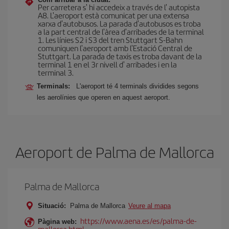
Per carretera s' hi accedeix a través de l' autopista
A8. L'aeroport està comunicat per una extensa
xarxa d'autobusos. La parada d'autobusos es troba
a la part central de l'àrea d'arribades de la terminal
1. Les línies S2 i S3 del tren Stuttgart S-Bahn
comuniquen l'aeroport amb l'Estació Central de
Stuttgart. La parada de taxis es troba davant de la
terminal 1 en el 3r nivell d' arribades i en la
terminal 3.
Terminals:
L'aeroport té 4 terminals dividides segons
les aerolínies que operen en aquest aeroport.
Aeroport de Palma de Mallorca
Palma de Mallorca
Situació:
Palma de Mallorca
Veure al mapa
https://www.aena.es/es/palma-de-
Pàgina web:
mallorca.html