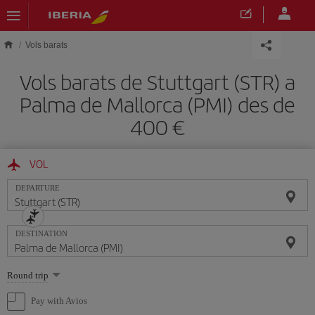
Skip to main content
Vols barats
Vols barats de Stuttgart (STR) a
Palma de Mallorca (PMI) des de
400
VOL
DEPARTURE
DESTINATION
Select
Round trip
one
option
Pay with Avios