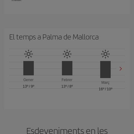
El temps a Palma de Mallorca
Gener
Febrer
Març
13º
/
9º
13º
/
8º
16º
/
10º
Esdeveniments en les