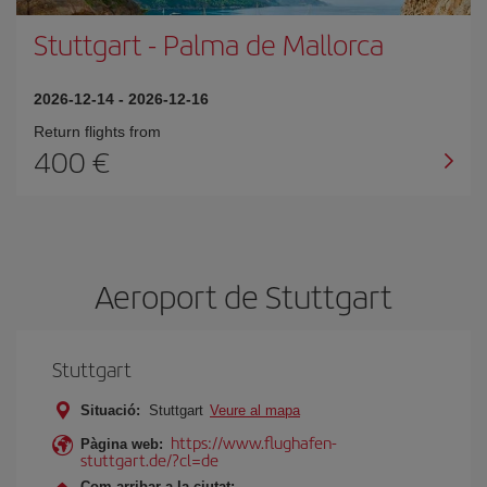
Stuttgart
-
Palma de Mallorca
2026-12-14
-
2026-12-16
Return flights from
400
Aeroport de Stuttgart
Stuttgart
Situació:
Stuttgart
Veure al mapa
https://www.flughafen-
Pàgina web:
stuttgart.de/?cl=de
Com arribar a la ciutat: