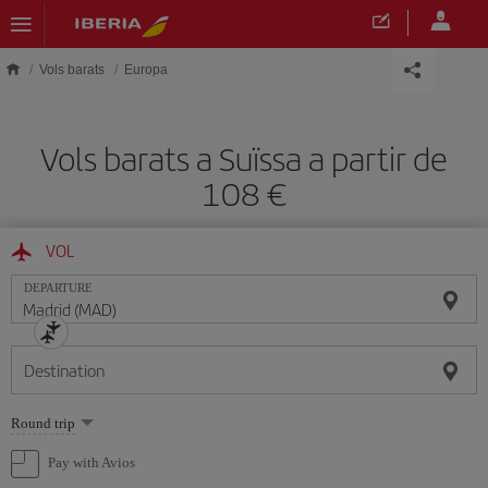
Skip to main content
Vols barats
Europa
Vols barats a Suïssa a partir de
108
VOL
DEPARTURE
Destination
Select
Round trip
one
option
Pay with Avios