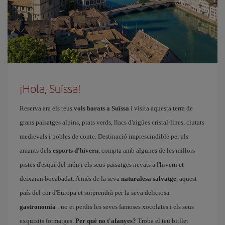
¡Hola, Suïssa!
Reserva ara els teus
vols barats a Suïssa
i visita aquesta terra de
grans paisatges alpins, prats verds, llacs d'aigües cristal·lines, ciutats
medievals i pobles de conte. Destinació imprescindible per als
amants dels
esports d'hivern
, compta amb algunes de les millors
pistes d'esquí del món i els seus paisatges nevats a l'hivern et
deixaran bocabadat. A més de la seva
naturalesa salvatge
, aquest
país del cor d'Europa et sorprendrà per la seva deliciosa
gastronomia
: no et perdis les seves famoses xocolates i els seus
exquisits formatges.
Per què no t'afanyes?
Troba el teu bitllet