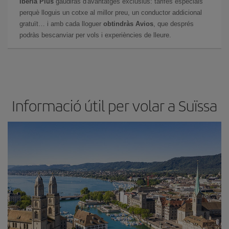
Iberia Plus
gaudiràs d'avantatges exclusius: tarifes especials
perquè lloguis un cotxe al millor preu, un conductor addicional
gratuït… i amb cada lloguer
obtindràs Avios
, que després
podràs bescanviar per vols i experiències de lleure.
Informació útil per volar a Suïssa