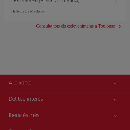
L'ESTRAPPER (HORA NIT LLARGA)
Halle de La Machine
Consulta tots els esdeveniments a Toulouse
A la xarxa
Del teu interès
Millor preu garantit
Iberia és més
La teva seguretat és el més importat
Novetats i notícies
Accessibilitat