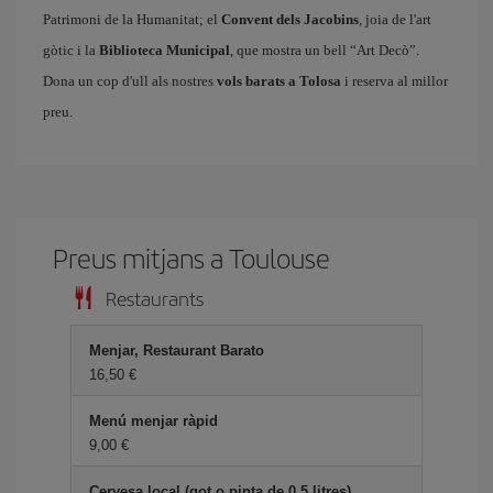
Patrimoni de la Humanitat; el
Convent dels Jacobins
, joia de l'art
gòtic i la
Biblioteca Municipal
, que mostra un bell “Art Decò”.
Dona un cop d'ull als nostres
vols barats a Tolosa
i reserva al millor
preu.
Preus mitjans a Toulouse
Restaurants
Menjar, Restaurant Barato
16,50
Menú menjar ràpid
9,00
Cervesa local (got o pinta de 0,5 litres)