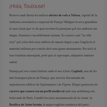
¡Hola, Toulouse!
Reserva amb Iberia les millors
ofertes de vols a Tolosa
, capital de la
indústria aeronàutica i espacial de França! Malgrat la seva grandària
és una ciutat que ve de gust recórrer-la passejant pel seu ambient tan
alegre, lluminós i increïblement animat. Es coneix com “la ville
rose” pel color dels seus edificis de maons degut a que l'argila és el
material utilitzat per a molts dels seus grans monuments. Per això té
una tonalitat ataronjada, però que al capvespre, adquireix matisos
salmó.
Passeja pel seu centre històric amb el seu icònic
Capitoli
, una de les
més boniques places de França, que serveix d'avantsala als
majestuosos edificis de l'ajuntament i de l'òpera. D'aquí parteixen els
carrers que conserven un perfil medieval
amb una semblança als
bulevards de París. I també les joies monumentals de la ciutat: la
Basílica de Saint-Sernin
, la major església romànica del país i