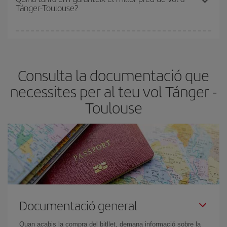
Tánger-Toulouse?
de les tarifes més barates (turista). Per aquest motiu, comprar
amb antelació és
fonamental
per aconseguir
vols barats
.
A Iberia tenim diferents tarifes per garantir-te el millor preu segons
les teves necessitats de viatge. La tarifa bàsica et garanteix el vol
més barat.
Consulta la documentació que
necessites per al teu vol Tánger -
Toulouse
Documentació general
Quan acabis la compra del bitllet, demana informació sobre la