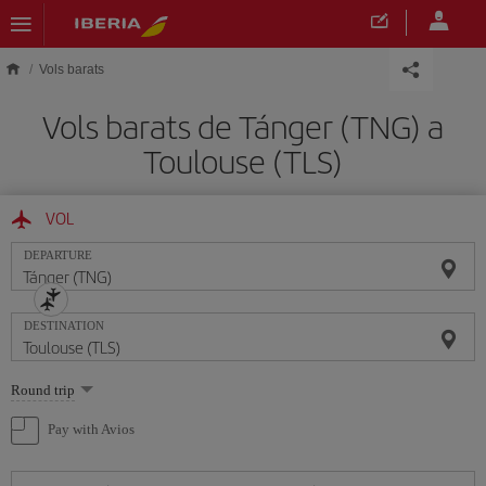
Skip to main content
Vols barats
Vols barats de Tánger (TNG) a
Toulouse (TLS)
VOL
DEPARTURE
DESTINATION
Select
Round trip
one
option
Pay with Avios