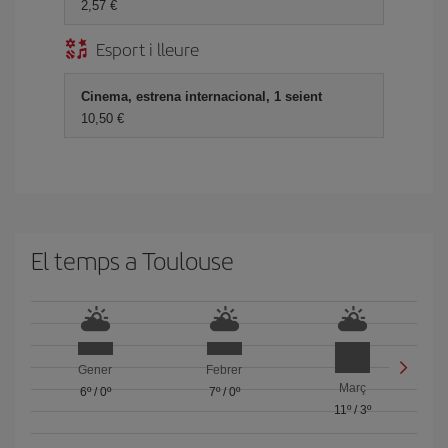
2,57
Esport i lleure
Cinema, estrena internacional, 1 seient
10,50
El temps a Toulouse
Gener
Febrer
Març
6º
/
0º
7º
/
0º
11º
/
3º