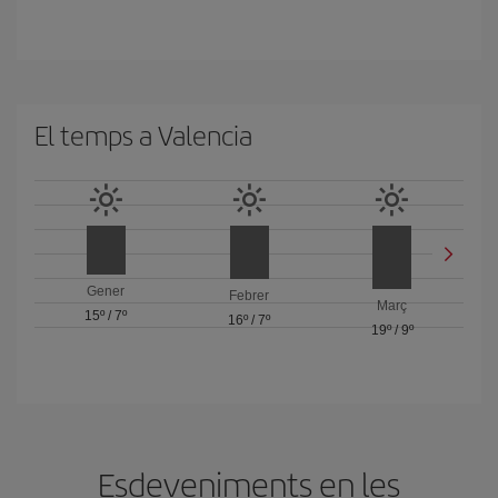
El temps a Valencia
Gener
Febrer
Març
15º
/
7º
16º
/
7º
19º
/
9º
Esdeveniments en les