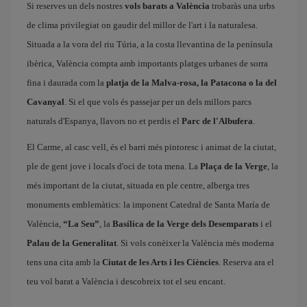
Si reserves un dels nostres
vols barats a València
trobaràs una urbs
de clima privilegiat on gaudir del millor de l'art i la naturalesa.
Situada a la vora del riu Túria, a la costa llevantina de la península
ibèrica, València compta amb importants platges urbanes de sorra
fina i daurada com la
platja de la Malva-rosa, la Patacona o la del
Cavanyal
. Si el que vols és passejar per un dels millors parcs
naturals d'Espanya, llavors no et perdis el
Parc de l'Albufera
.
El Carme, al casc vell, és el barri més pintoresc i animat de la ciutat,
ple de gent jove i locals d'oci de tota mena. La
Plaça de la Verge
, la
més important de la ciutat, situada en ple centre, alberga tres
monuments emblemàtics: la imponent Catedral de Santa María de
València,
“La Seu”
, la
Basílica de la Verge dels Desemparats
i el
Palau de la Generalitat
. Si vols conèixer la València més moderna
tens una cita amb la
Ciutat de les Arts i les Ciències
. Reserva ara el
teu vol barat a València i descobreix tot el seu encant.