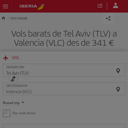
Skip to main content
Vols barats
Vols barats de Tel Aviv (TLV) a
Valencia (VLC) des de 341
VOL
DEPARTURE
DESTINATION
Select
Round trip
one
option
Pay with Avios