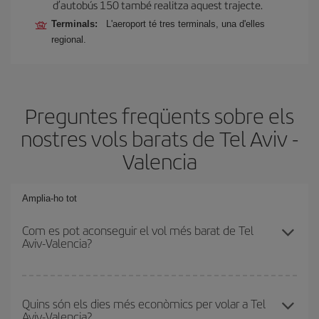
d’autobús 150 també realitza aquest trajecte.
Terminals:
L'aeroport té tres terminals, una d'elles
regional.
Preguntes freqüents sobre els
nostres vols barats de Tel Aviv -
Valencia
Amplia-ho tot
Com es pot aconseguir el vol més barat de Tel
Aviv-Valencia?
Podràs estalviar en el preu del bitllet d'avió de Tel Aviv-Valencia-
dest i obtenir el vol més barat. Per aconseguir-ho, cal evitar les
Quins són els dies més econòmics per volar a Tel
Aviv-Valencia?
temporades altes, comprar amb antelació i tenir flexibilitat amb les