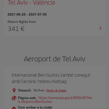
Tel Aviv
-
València
2027-06-28
-
2027-07-05
Return flights from
341
Aeroport de Tel Aviv
Internacional Ben Gurion, també conegut
amb l'acrònic hebreu Natbag
Situació:
Tel Aviv
Veure al mapa
https://www.iaa.gov.il/RASHAT/he-
Pàgina web:
IL/Airports/BenGurion
Com arribar a la ciutat: