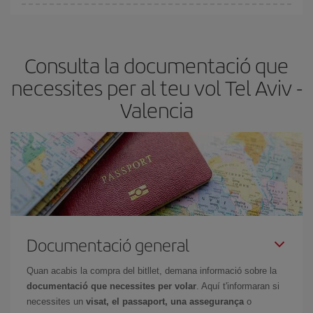
Pots trobar vols econòmics qualsevol dia de la setmana. Les
claus per trobar els millors preus són
l'anticipació i la flexibilitat.
Normalment,
com més aviat
reservis els bitllets d'avió, més
Consulta la documentació que
barats et sortiran. A més, si tens flexibilitat amb les dates i els
horaris del viatge, podràs
triar el preu més barat.
necessites per al teu vol Tel Aviv -
Valencia
Documentació general
Quan acabis la compra del bitllet, demana informació sobre la
documentació que necessites per volar
. Aquí t'informaran si
necessites un
visat, el passaport, una assegurança
o