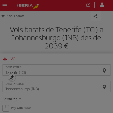
Skip to main content
Vols barats
Vols barats de Tenerife (TCI) a
Johannesburgo (JNB) des de
2039
VOL
DEPARTURE
DESTINATION
Select
Round trip
one
option
Pay with Avios