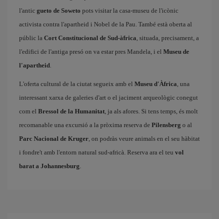
l'antic
gueto de Soweto
pots visitar la casa-museu de l'icònic
activista contra l'apartheid i Nobel de la Pau. També està oberta al
públic la
Cort Constitucional de Sud-àfrica
, situada, precisament, a
l'edifici de l'antiga presó on va estar pres Mandela, i el
Museu de
l'apartheid
.
L'oferta cultural de la ciutat segueix amb el
Museu d'Àfrica
, una
interessant xarxa de galeries d'art o el jaciment arqueològic conegut
com el
Bressol de la Humanitat
, ja als afores. Si tens temps, és molt
recomanable una excursió a la pròxima reserva de
Pilensberg
o al
Parc Nacional de Kruger
, on podràs veure animals en el seu hàbitat
i fondre't amb l'entorn natural sud-africà. Reserva ara el teu
vol
barat a Johannesburg
.