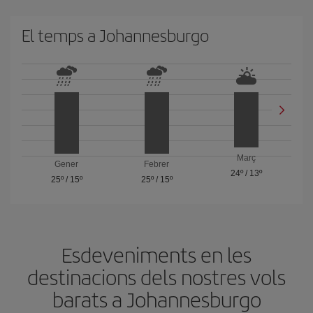
El temps a Johannesburgo
Març
Gener
Febrer
24º
/
13º
25º
/
15º
25º
/
15º
Esdeveniments en les
destinacions dels nostres vols
barats a Johannesburgo