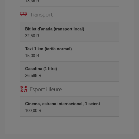
13,36 R
Transport
Bitllet d'anada (transport local)
32,50 R
Taxi 1 km (tarifa normal)
15,00 R
Gasolina (1 litre)
26,598 R
Esport i lleure
Cinema, estrena internacional, 1 seient
100,00 R