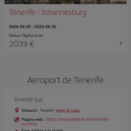
Tenerife
-
Johannesburg
2026-08-20
-
2026-08-30
Return flights from
2039
Aeroport de Tenerife
Tenerife Sud
Situació:
Tenerife
Veure al mapa
https://www.aena.es/es/tenerife-
Pàgina web:
sur.html
Com arribar a la ciutat: