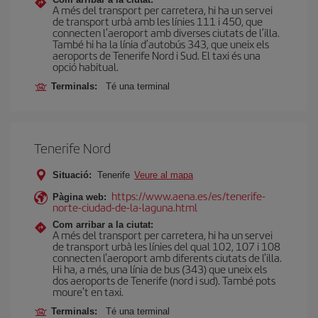
A més del transport per carretera, hi ha un servei
de transport urbà amb les línies 111 i 450, que
connecten l’aeroport amb diverses ciutats de l’illa.
També hi ha la línia d’autobús 343, que uneix els
aeroports de Tenerife Nord i Sud. El taxi és una
opció habitual.
Terminals:
Té una terminal
Tenerife Nord
Situació:
Tenerife
Veure al mapa
https://www.aena.es/es/tenerife-
Pàgina web:
norte-ciudad-de-la-laguna.html
Com arribar a la ciutat:
A més del transport per carretera, hi ha un servei
de transport urbà les línies del qual 102, 107 i 108
connecten l'aeroport amb diferents ciutats de l'illa.
Hi ha, a més, una línia de bus (343) que uneix els
dos aeroports de Tenerife (nord i sud). També pots
moure't en taxi.
Terminals:
Té una terminal