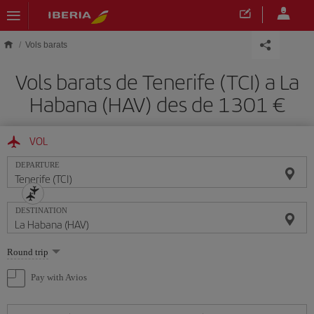
Skip to main content
Vols barats
Vols barats de Tenerife (TCI) a La
Habana (HAV) des de 1301
VOL
DEPARTURE
DESTINATION
Select
Round trip
one
option
Pay with Avios