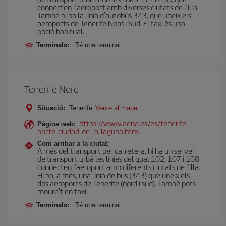
connecten l’aeroport amb diverses ciutats de l’illa.
També hi ha la línia d’autobús 343, que uneix els
aeroports de Tenerife Nord i Sud. El taxi és una
opció habitual.
Terminals:
Té una terminal
Tenerife Nord
Situació:
Tenerife
Veure al mapa
https://www.aena.es/es/tenerife-
Pàgina web:
norte-ciudad-de-la-laguna.html
Com arribar a la ciutat:
A més del transport per carretera, hi ha un servei
de transport urbà les línies del qual 102, 107 i 108
connecten l'aeroport amb diferents ciutats de l'illa.
Hi ha, a més, una línia de bus (343) que uneix els
dos aeroports de Tenerife (nord i sud). També pots
moure't en taxi.
Terminals:
Té una terminal