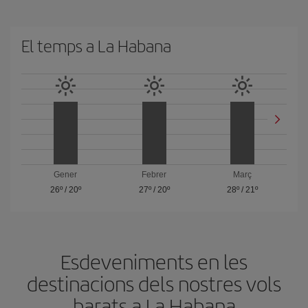
El temps a La Habana
Gener
Febrer
Març
26º
/
20º
27º
/
20º
28º
/
21º
Esdeveniments en les
destinacions dels nostres vols
barats a La Habana