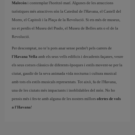
Malecón
i contemplar l'horitzó marí. Algunes de les atraccions
turístiques més atractives són la Catedral de l'Havana, el Castell del
Morro, el Capitoli i la Plaça de la Revolució. Si ets més de museus,
no et perdis el Museu del Prado, el Museu de Belles arts o el de la
Revolució.
Per descomptat, no te’n pots anar sense perdre't pels carrers de
l'Havana Vella
amb els seus vells edificis i decadents façanes, veure
els seus cotxes clàssics de diferents èpoques i estils movent-se per la
ciutat, gaudir de la seva animada vida nocturna i cultura musical
amb tots els estils musicals representats. Tot això, fa de l'Havana,
una de les ciutats més impactants i inoblidables del món. No ho
pensis més i fes-te amb alguna de les nostres millors
ofertes de vols
a l'Havana
!