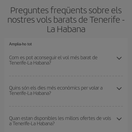
Preguntes freqüents sobre els
nostres vols barats de Tenerife -
La Habana
Amplia-ho tot
Com es pot aconseguir el vol més barat de
Tenerife-La Habana?
Podràs estalviar en el preu del bitllet d'avió de Tenerife-La Habana-
dest i obtenir el vol més barat. Per aconseguir-ho, cal evitar les
Quins són els dies més econòmics per volar a
Tenerife-La Habana?
temporades altes, comprar amb antelació i tenir flexibilitat amb les
dates i els horaris d'anada i tornada.
Per saber quins dies et sortirà més econòmic volar, només cal
que iniciïs una consulta al nostre
cercador de vols barats
.
Quan estan disponibles les millors ofertes de vols
a Tenerife-La Habana?
Digues des d'on voles, la teva destinació i en quines dates havies
pensat viatjar. Et mostrarem els vols més barats, no només
els