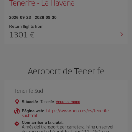
Tenerife
-
La Havana
2026-09-23
-
2026-09-30
Return flights from
1301
Aeroport de Tenerife
Tenerife Sud
Situació:
Tenerife
Veure al mapa
https://www.aena.es/es/tenerife-
Pàgina web:
sur.html
Com arribar a la ciutat:
A més del transport per carretera, hi ha un servei
de transport urbà amb les línies 111 i 450, que