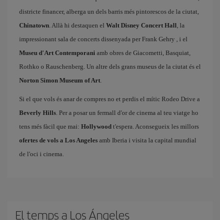
districte financer, alberga un dels barris més pintorescos de la ciutat,
Chinatown
. Allà hi destaquen el
Walt Disney Concert Hall
, la
impressionant sala de concerts dissenyada per Frank Gehry , i el
Museu d'Art Contemporani
amb obres de Giacometti, Basquiat,
Rothko o Rauschenberg. Un altre dels grans museus de la ciutat és el
Norton Simon Museum of Art
.
Si el que vols és anar de compres no et perdis el mític Rodeo Drive a
Beverly Hills
. Per a posar un fermall d'or de cinema al teu viatge ho
tens més fàcil que mai:
Hollywood
t'espera. Aconsegueix les millors
ofertes de vols a Los Angeles
amb Iberia i visita la capital mundial
de l'oci i cinema.
El temps a Los Ángeles