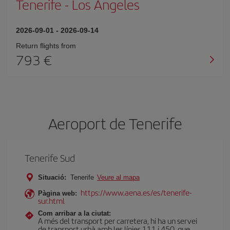
Tenerife
-
Los Angeles
2026-09-01
-
2026-09-14
Return flights from
793
Aeroport de Tenerife
Tenerife Sud
Situació:
Tenerife
Veure al mapa
https://www.aena.es/es/tenerife-
Pàgina web:
sur.html
Com arribar a la ciutat:
A més del transport per carretera, hi ha un servei
de transport urbà amb les línies 111 i 450, que