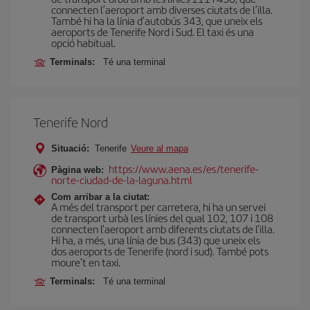
connecten l’aeroport amb diverses ciutats de l’illa.
També hi ha la línia d’autobús 343, que uneix els
aeroports de Tenerife Nord i Sud. El taxi és una
opció habitual.
Terminals:
Té una terminal
Tenerife Nord
Situació:
Tenerife
Veure al mapa
https://www.aena.es/es/tenerife-
Pàgina web:
norte-ciudad-de-la-laguna.html
Com arribar a la ciutat:
A més del transport per carretera, hi ha un servei
de transport urbà les línies del qual 102, 107 i 108
connecten l'aeroport amb diferents ciutats de l'illa.
Hi ha, a més, una línia de bus (343) que uneix els
dos aeroports de Tenerife (nord i sud). També pots
moure't en taxi.
Terminals:
Té una terminal