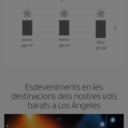
Gener
Febrer
Març
20º
/
7º
19º
/
7º
21º
/
8º
Esdeveniments en les
destinacions dels nostres vols
barats a Los Ángeles