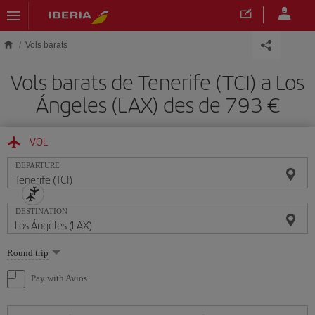
Skip to main content
Vols barats
Vols barats de Tenerife (TCI) a Los
Ángeles (LAX) des de 793
VOL
DEPARTURE
DESTINATION
Select
Round trip
one
option
Pay with Avios