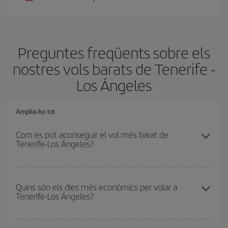
Preguntes freqüents sobre els
nostres vols barats de Tenerife -
Los Ángeles
Amplia-ho tot
Com es pot aconseguir el vol més barat de
Tenerife-Los Ángeles?
Podràs estalviar en el preu del bitllet d'avió de Tenerife-Los
Ángeles-dest i obtenir el vol més barat. Per aconseguir-ho, cal
Quins són els dies més econòmics per volar a
Tenerife-Los Ángeles?
evitar les temporades altes, comprar amb antelació i tenir
flexibilitat amb les dates i els horaris d'anada i tornada.
Per saber quins dies et sortirà més econòmic volar, només cal