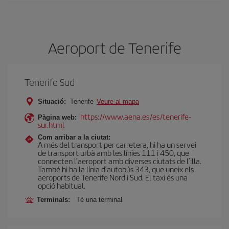
Aeroport de Tenerife
Tenerife Sud
Situació:
Tenerife
Veure al mapa
https://www.aena.es/es/tenerife-
Pàgina web:
sur.html
Com arribar a la ciutat:
A més del transport per carretera, hi ha un servei
de transport urbà amb les línies 111 i 450, que
connecten l’aeroport amb diverses ciutats de l’illa.
També hi ha la línia d’autobús 343, que uneix els
aeroports de Tenerife Nord i Sud. El taxi és una
opció habitual.
Terminals:
Té una terminal