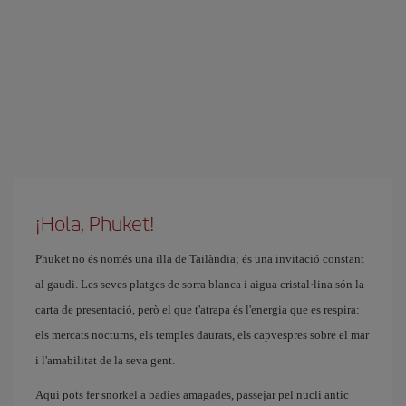
¡Hola, Phuket!
Phuket no és només una illa de Tailàndia; és una invitació constant
al gaudi. Les seves platges de sorra blanca i aigua cristal·lina són la
carta de presentació, però el que t'atrapa és l'energia que es respira:
els mercats nocturns, els temples daurats, els capvespres sobre el mar
i l'amabilitat de la seva gent.
Aquí pots fer snorkel a badies amagades, passejar pel nucli antic