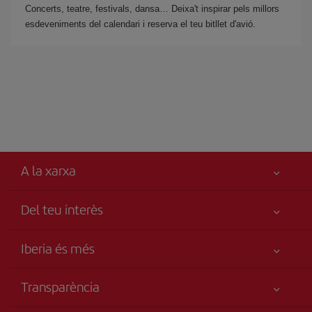
Concerts, teatre, festivals, dansa… Deixa't inspirar pels millors
esdeveniments del calendari i reserva el teu bitllet d'avió.
A la xarxa
Del teu interès
Millor preu garantit
Iberia és més
La teva seguretat és el més importat
Novetats i notícies
Accessibilitat
Transparència
Grup Iberia
Compromís de servei