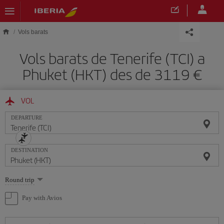
Skip to main content
Vols barats
Vols barats de Tenerife (TCI) a
Phuket (HKT) des de 3119
VOL
DEPARTURE
DESTINATION
Select
Round trip
one
option
Pay with Avios