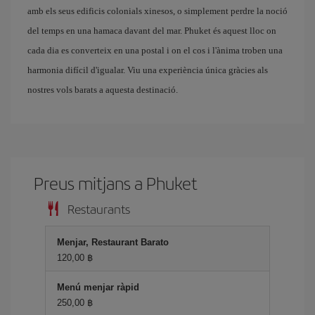
amb els seus edificis colonials xinesos, o simplement perdre la noció
del temps en una hamaca davant del mar. Phuket és aquest lloc on
cada dia es converteix en una postal i on el cos i l'ànima troben una
harmonia difícil d'igualar. Viu una experiència única gràcies als
nostres vols barats a aquesta destinació.
Preus mitjans a Phuket
Restaurants
Menjar, Restaurant Barato
120,00 ฿
Menú menjar ràpid
250,00 ฿