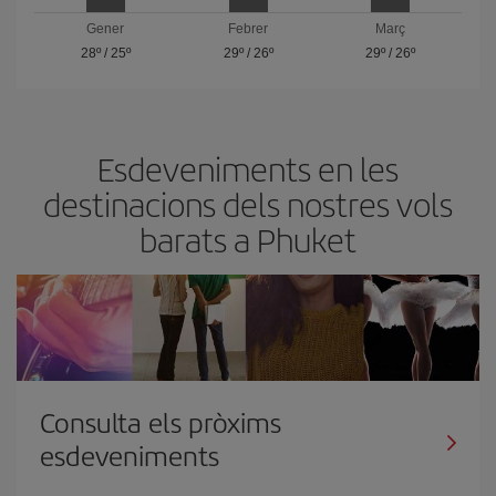
Gener
Febrer
Març
28º
/
25º
29º
/
26º
29º
/
26º
Esdeveniments en les
destinacions dels nostres vols
barats a Phuket
Consulta els pròxims
esdeveniments