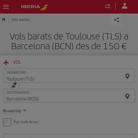
Skip to main content
Vols barats
Vols barats de Toulouse (TLS) a
Barcelona (BCN) des de 150
VOL
DEPARTURE
DESTINATION
Select
Round trip
one
option
Pay with Avios