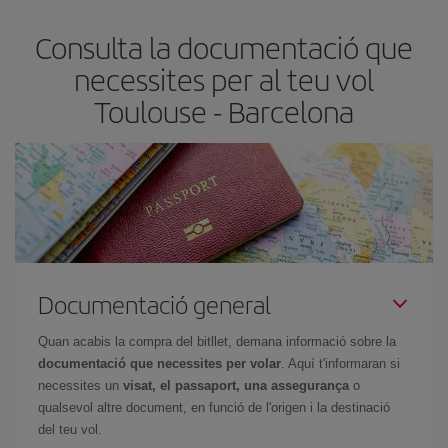
Normalment,
com més aviat
reservis els bitllets d'avió, més
Consulta la documentació que
barats et sortiran. A més, si tens flexibilitat amb les dates i els
horaris del viatge, podràs
triar el preu més barat.
necessites per al teu vol
Toulouse - Barcelona
Documentació general
Quan acabis la compra del bitllet, demana informació sobre la
documentació que necessites per volar
. Aquí t'informaran si
necessites un
visat, el passaport, una assegurança
o
qualsevol altre document, en funció de l'origen i la destinació
del teu vol.