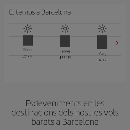
El temps a Barcelona
Gener
Febrer
Març
12º
/
4º
13º
/
4º
16º
/
7º
Esdeveniments en les
destinacions dels nostres vols
barats a Barcelona