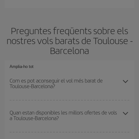
Preguntes freqüents sobre els
nostres vols barats de Toulouse -
Barcelona
Amplia-ho tot
Com es pot aconseguir el vol més barat de
Toulouse-Barcelona?
Podràs estalviar en el preu del bitllet d'avió de Toulouse-
Barcelona-dest i obtenir el vol més barat. Per aconseguir-ho, cal
Quan estan disponibles les millors ofertes de vols
a Toulouse-Barcelona?
evitar les temporades altes, comprar amb antelació i tenir
flexibilitat amb les dates i els horaris d'anada i tornada.
Pots aconseguir els vols més barats viatjant
fora de les