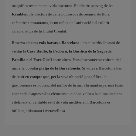
magnífics restaurants i vida nocturna. El cèntric passeig de les
Rambles
, ple d'actors de carrer, quioscos de premsa, de flors,
cafeteries i restaurants, és un reflex de l'animació i el colorit
característics de la Ciutat Comtal.
Reserva els teus
vols barats a Barcelona
i no et perdis l'ocasió de
visitar la
Casa Batlló, la Pedrera, la Basílica de la Sagrada
Família o el Parc Güell
entre altres. Pots desconnectar enfront del
mar a la popular
platja de la Barceloneta
. Si voles a Barcelona has
de tenir en compte que, per la seva ubicació geogràfica, la
gastronomia es nodreix del millor de la mar i la muntanya, una fusió
encertada d'aquests dos elements que dona valor a la cuina catalana
i defineix el veritable estil de vida mediterrani. Barcelona és
brillant, altisonant i meravellosa.