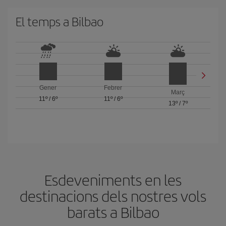
El temps a Bilbao
Gener
Febrer
Març
11º
/
6º
11º
/
6º
13º
/
7º
Esdeveniments en les
destinacions dels nostres vols
barats a Bilbao