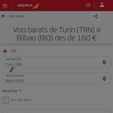
Skip to main content
Vols barats
Vols barats de Turín (TRN) a
Bilbao (BIO) des de 160
VOL
DEPARTURE
DESTINATION
Select
Round trip
one
option
Pay with Avios