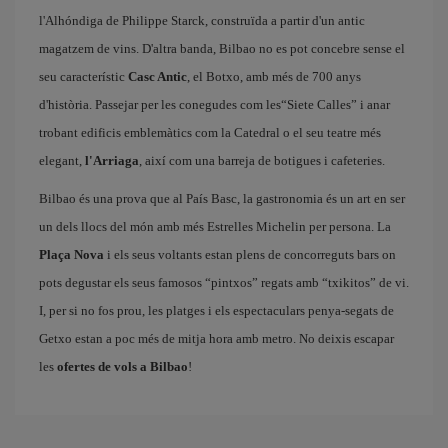
l'Alhóndiga de Philippe Starck, construïda a partir d'un antic
magatzem de vins. D'altra banda, Bilbao no es pot concebre sense el
seu característic
Casc Antic
, el Botxo, amb més de 700 anys
d'història. Passejar per les conegudes com les“Siete Calles” i anar
trobant edificis emblemàtics com la Catedral o el seu teatre més
elegant,
l'Arriaga
, així com una barreja de botigues i cafeteries.
Bilbao és una prova que al País Basc, la gastronomia és un art en ser
un dels llocs del món amb més Estrelles Michelin per persona. La
Plaça Nova
i els seus voltants estan plens de concorreguts bars on
pots degustar els seus famosos “pintxos” regats amb “txikitos” de vi.
I, per si no fos prou, les platges i els espectaculars penya-segats de
Getxo estan a poc més de mitja hora amb metro. No deixis escapar
les
ofertes de vols a Bilbao
!