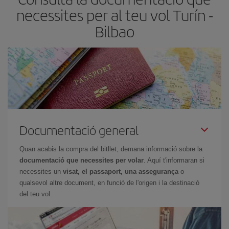
horaris del viatge, podràs
triar el preu més barat.
necessites per al teu vol Turín -
Bilbao
Documentació general
Quan acabis la compra del bitllet, demana informació sobre la
documentació que necessites per volar
. Aquí t'informaran si
necessites un
visat, el passaport, una assegurança
o
qualsevol altre document, en funció de l'origen i la destinació
del teu vol.