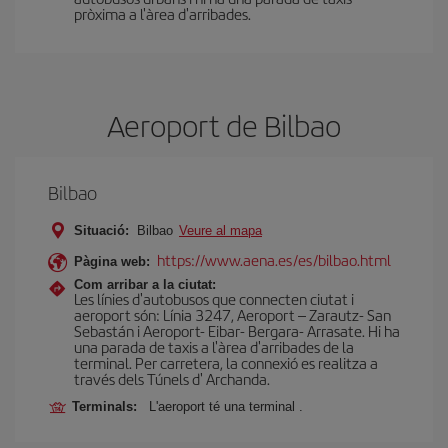
pròxima a l'àrea d'arribades.
Aeroport de Bilbao
Bilbao
Situació:
Bilbao
Veure al mapa
https://www.aena.es/es/bilbao.html
Pàgina web:
Com arribar a la ciutat:
Les línies d'autobusos que connecten ciutat i
aeroport són: Línia 3247, Aeroport – Zarautz- San
Sebastán i Aeroport- Eibar- Bergara- Arrasate. Hi ha
una parada de taxis a l'àrea d'arribades de la
terminal. Per carretera, la connexió es realitza a
través dels Túnels d' Archanda.
Terminals:
L'aeroport té una terminal .