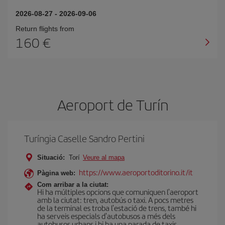
2026-08-27
-
2026-09-06
Return flights from
160
Aeroport de Turín
Turíngia Caselle Sandro Pertini
Situació:
Torí
Veure al mapa
https://www.aeroportoditorino.it/it
Pàgina web:
Com arribar a la ciutat:
Hi ha múltiples opcions que comuniquen l'aeroport
amb la ciutat: tren, autobús o taxi. A pocs metres
de la terminal es troba l'estació de trens, també hi
ha serveis especials d'autobusos a més dels
autobusos urbans i hi ha una parada de taxis