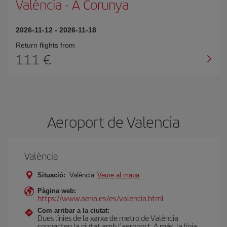
València
-
A Corunya
2026-11-12
-
2026-11-18
Return flights from
111
Aeroport de Valencia
València
Situació:
València
Veure al mapa
Pàgina web:
https://www.aena.es/es/valencia.html
Com arribar a la ciutat:
Dues línies de la xarxa de metro de València
connecten la ciutat amb l’aeroport. A més, la línia