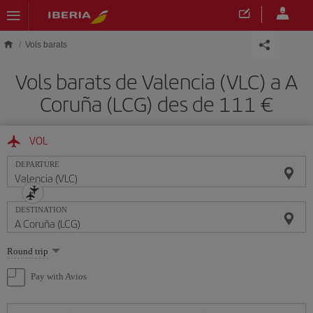
Skip to main content
Vols barats
Vols barats de Valencia (VLC) a A
Coruña (LCG) des de 111
VOL
DEPARTURE
DESTINATION
Select
Round trip
one
option
Pay with Avios