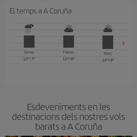
El temps a A Coruña
Gener
Febrer
Març
12º
/
7º
12º
/
6º
14º
/
8º
Esdeveniments en les
destinacions dels nostres vols
barats a A Coruña