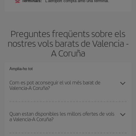
Terminals:
L'aeroport compta amb una terminal.
Preguntes freqüents sobre els
nostres vols barats de Valencia -
A Coruña
Amplia-ho tot
Com es pot aconseguir el vol més barat de
Valencia-A Coruña?
Podràs estalviar en el preu del bitllet d'avió de Valencia-A Coruña-
dest i obtenir el vol més barat. Per aconseguir-ho, cal evitar les
Quan estan disponibles les millors ofertes de vols
a Valencia-A Coruña?
temporades altes, comprar amb antelació i tenir flexibilitat amb les
dates i els horaris d'anada i tornada.
Pots aconseguir els vols més barats viatjant
fora de les