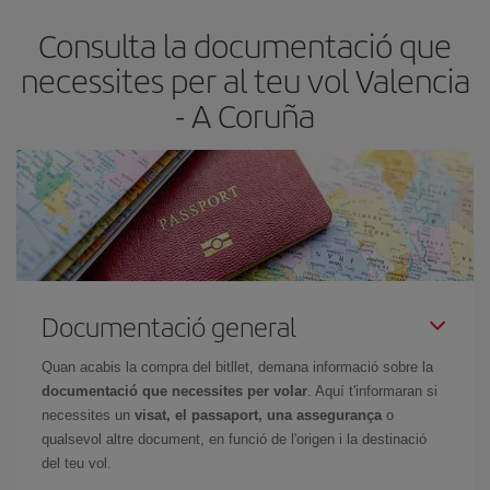
Normalment,
com més aviat
reservis els bitllets d'avió, més
Consulta la documentació que
barats et sortiran. A més, si tens flexibilitat amb les dates i els
horaris del viatge, podràs
triar el preu més barat.
necessites per al teu vol Valencia
- A Coruña
Documentació general
Quan acabis la compra del bitllet, demana informació sobre la
documentació que necessites per volar
. Aquí t'informaran si
necessites un
visat, el passaport, una assegurança
o
qualsevol altre document, en funció de l'origen i la destinació
del teu vol.