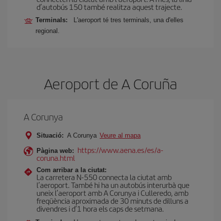
d’autobús 150 també realitza aquest trajecte.
Terminals:
L'aeroport té tres terminals, una d'elles
regional.
Aeroport de A Coruña
A Corunya
Situació:
A Corunya
Veure al mapa
https://www.aena.es/es/a-
Pàgina web:
coruna.html
Com arribar a la ciutat:
La carretera N-550 connecta la ciutat amb
l’aeroport. També hi ha un autobús interurbà que
uneix l’aeroport amb A Corunya i Culleredo, amb
freqüència aproximada de 30 minuts de dilluns a
divendres i d’1 hora els caps de setmana.