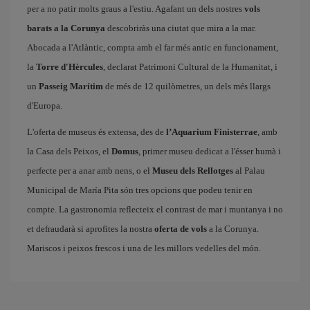
per a no patir molts graus a l'estiu. Agafant un dels nostres
vols
barats a la Corunya
descobriràs una ciutat que mira a la mar.
Abocada a l'Atlàntic, compta amb el far més antic en funcionament,
la
Torre d'Hèrcules
, declarat Patrimoni Cultural de la Humanitat, i
un
Passeig Marítim
de més de 12 quilòmetres, un dels més llargs
d'Europa.
L'oferta de museus és extensa, des de
l’Aquarium Finisterrae
, amb
la Casa dels Peixos, el
Domus
, primer museu dedicat a l'ésser humà i
perfecte per a anar amb nens, o el
Museu dels Rellotges
al Palau
Municipal de María Pita són tres opcions que podeu tenir en
compte. La gastronomia reflecteix el contrast de mar i muntanya i no
et defraudarà si aprofites la nostra
oferta de vols
a la Corunya.
Mariscos i peixos frescos i una de les millors vedelles del món.