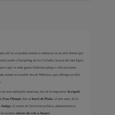
ada allí no et podràs resistir a embarcar en un dels ferries que
ani) rumb a l'arxipèlag de les Cíclades, la joia del mar Egeu.
 per a qui ve amb ganes d'alternar platja i vida nocturna.
los
, només accessible des de Mikonos, que alberga un dels
.
t els seus múltiples atractius, des de la imponent
Acròpoli
,
e Zeus Olímpic
fins al
barri de Plaka
, el més antic de la
 Antiga
, el centre de l'activitat política, administrativa,
 les nostres
ofertes de vols a Atenes
!