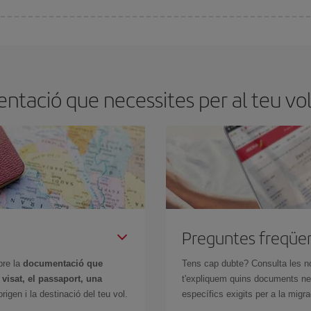
millor preu segons les teves necessitats de viatge. La tarifa bàsica et garantei
ntació que necessites per al teu vol 
Preguntes freqüe
bre la
documentació que
Tens cap dubte? Consulta les n
n
visat, el passaport, una
t'expliquem quins documents nec
igen i la destinació del teu vol.
específics exigits per a la migra