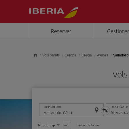
Skip to main content
Reservar
Gestionar
Vols barats
Europa
Grècia
Atenes
Valladolid
Vols
DEPARTURE
DESTINATI
Select
Pay with Avios
Round trip