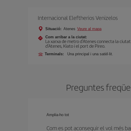
Internacional Eleftherios Venizelos
Situació:
Atenes
Veure al mapa
Com arribar a la ciutat:
La xarxa de metro d'Atenes connecta la ciutat a
d'Atenes, Kiato i el port de Pireo.
Terminals:
Una principal i una satèl·lit.
Preguntes freqüen
Amplia-ho tot
Com es pot aconseguir el vol més ba