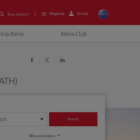
Registre
Accés
Tens dubtes?
cia Iberia
Iberia Club
(ATH)
dult
Search
 dia/mes/any
Més econòmica