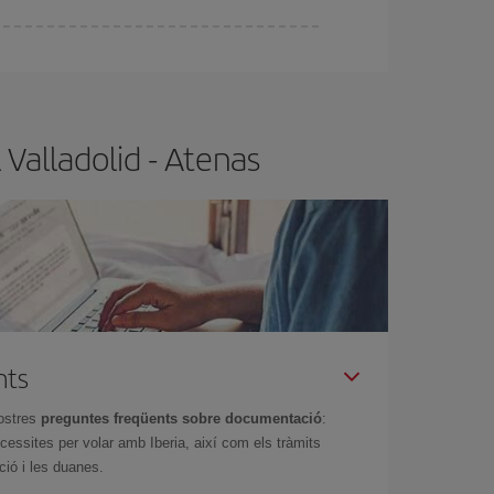
x el vol més barat.
Valladolid - Atenas
nts
ostres
preguntes freqüents sobre documentació
:
essites per volar amb Iberia, així com els tràmits
ció i les duanes.