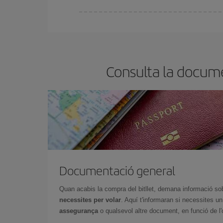
A Iberia tenim diferents tarifes per garantir-te el 
Consulta la docume
Documentació general
Quan acabis la compra del bitllet, demana informació so
necessites per volar
. Aquí t'informaran si necessites u
assegurança
o qualsevol altre document, en funció de l'or