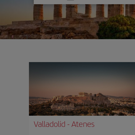
one
option
Valladolid
-
Atenes