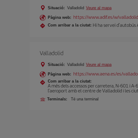
Situació:
Valladolid
Veure al mapa
https://www.adif.es/w/valladol
Pàgina web:
Hi ha servei d'autobús 
Com arribar a la ciutat:
Valladolid
Situació:
Valladolid
Veure al mapa
https://www.aena.es/es/vallado
Pàgina web:
Com arribar a la ciutat:
A més dels accessos per carretera, N-601 i A-6
l'aeroport amb el centre de Valladolid i les ciu
Terminals:
Té una terminal