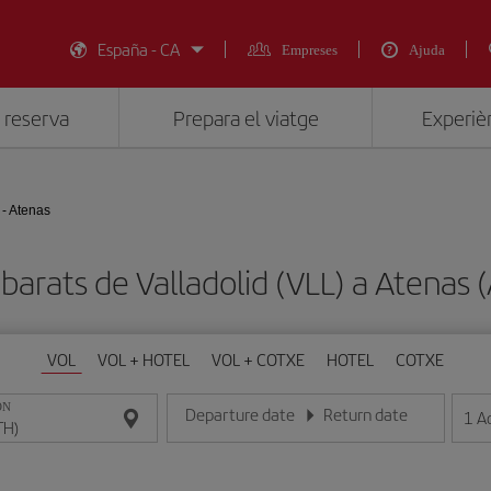
España - CA
Empreses
Ajuda
 reserva
Prepara el viatge
Experièn
 - Atenas
 barats de Valladolid (VLL) a Atenas 
VOL
VOL + HOTEL
VOL + COTXE
HOTEL
COTXE
ON
Departure date
Return date
1
A
Introduce la fecha en format dia/mes/any
Introduce la fecha en format