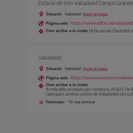
Estació de tren Valladolid Campo Grand
Situació:
Valladolid
Veure al mapa
https://www.adif.es/w/valladol
Pàgina web:
Hi ha servei d'autobús 
Com arribar a la ciutat:
Valladolid
Situació:
Valladolid
Veure al mapa
https://www.aena.es/es/vallado
Pàgina web:
Com arribar a la ciutat:
A més dels accessos per carretera, N-601 i A-6
l'aeroport amb el centre de Valladolid i les ciu
Terminals:
Té una terminal