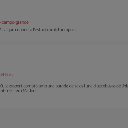
e
id-campo-grande
Alsa que connecta l'estació amb l'aeroport.
lid.html
0, l'aeroport compta amb una parada de taxis i una d'autobusos de líni
tats de Lleó i Madrid.