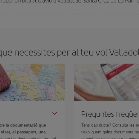
trobar un bitllet d'avió a Valladolid-Santa Cruz de La Palm
tmana. Les claus per trobar els millors preus són
l'anticipació i la flexibilita
ens flexibilitat amb les dates i els horaris del viatge, podràs
triar el preu més 
e necessites per al teu vol Vallado
Preguntes freqüe
bre la
documentació que
Tens cap dubte? Consulta les n
n
visat, el passaport, una
t'expliquem quins documents nec
igen i la destinació del teu vol.
específics exigits per a la migra