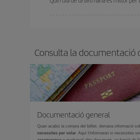
Quin dia de la setmana és millor per 
Pots trobar vols econòmics qualsevol dia de la se
bitllets d'avió, més barats et sortiran. A més, si t
Consulta la documentació qu
Documentació general
Quan acabis la compra del bitllet, demana informació so
necessites per volar
. Aquí t'informaran si necessites u
assegurança
o qualsevol altre document, en funció de l'or