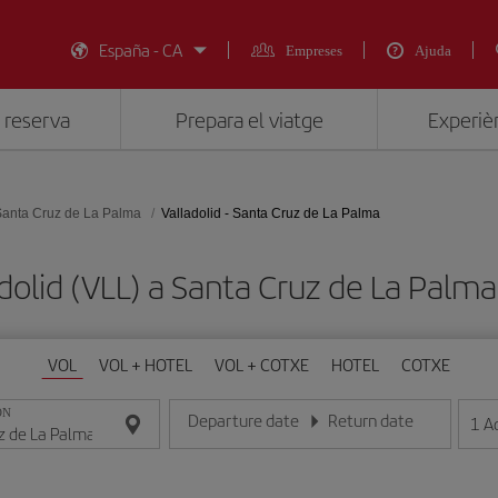
España - CA
Empreses
Ajuda
 reserva
Prepara el viatge
Experièn
Santa Cruz de La Palma
Valladolid - Santa Cruz de La Palma
adolid (VLL) a Santa Cruz de La Pa
VOL
VOL + HOTEL
VOL + COTXE
HOTEL
COTXE
ON
Departure date
Return date
1
A
Introduce la fecha en format dia/mes/any
Introduce la fecha en format