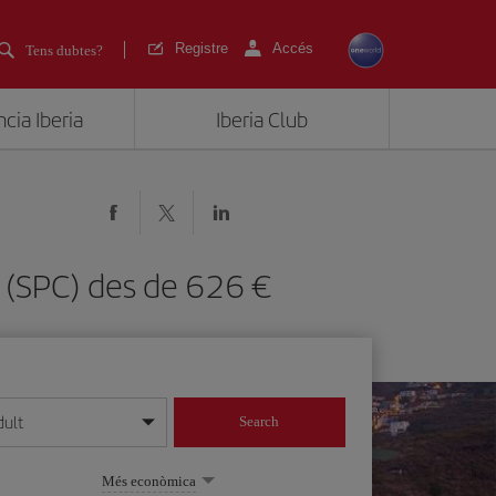
Registre
Accés
Tens dubtes?
cia Iberia
Iberia Club
lma (SPC) des de 626
dult
Search
 dia/mes/any
Més econòmica