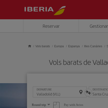
Skip to main content
Reservar
Gestionar
Vols barats
Europa
Espanya
Illes Canàries
Vols barats de Vall
DEPARTURE
DESTINATI
Select
Pay with Avios
Round trip