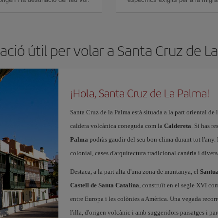
ació útil per volar a Santa Cruz de L
¡Hola, Santa Cruz de La Palma!
Santa Cruz de la Palma està situada a la part oriental de 
caldera volcànica coneguda com la
Caldereta
. Si has r
Palma
podràs gaudir del seu bon clima durant tot l'any.
colonial, cases d'arquitectura tradicional canària i divers
Destaca, a la part alta d'una zona de muntanya, el
Santua
Castell de Santa Catalina
, construït en el segle XVI com
entre Europa i les colònies a Amèrica. Una vegada recorre
l'illa, d'origen volcànic i amb suggeridors paisatges i pa