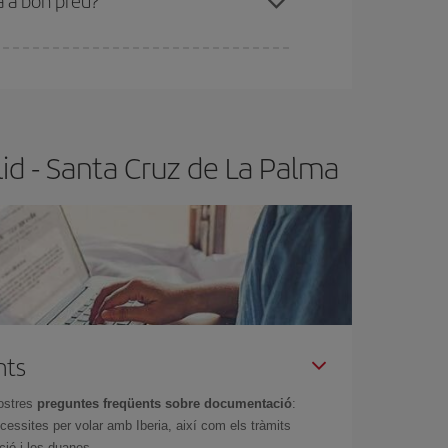
a a bon preu?
t.
Normalment,
com més aviat
reservis els
barat.
lid - Santa Cruz de La Palma
nts
ostres
preguntes freqüents sobre documentació
:
essites per volar amb Iberia, així com els tràmits
ció i les duanes.