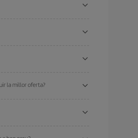
ir-ho, cal evitar les temporades altes, comprar
ues des d'on voles, la teva destinació i en quines
per als dies propers
, tant d'anada com de
sible que alguns
horaris
t'ajudin a estalviar encara
etmana Santa i els períodes de vacances escolars
ris el vol, millors preus podràs trobar.
r la millor oferta?
de les tarifes més barates (turista). Per aquest
x el vol més barat.