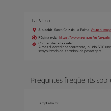
La Palma
Situació:
Santa Cruz de La Palma
Veure al map
https://www.aena.es/es/la-pal
Pàgina web:
Com arribar a la ciutat:
A més d' accedir per carretera, la línia 500 unei
senyalitzada del terminal de passatgers.
Preguntes freqüents sobre 
Amplia-ho tot