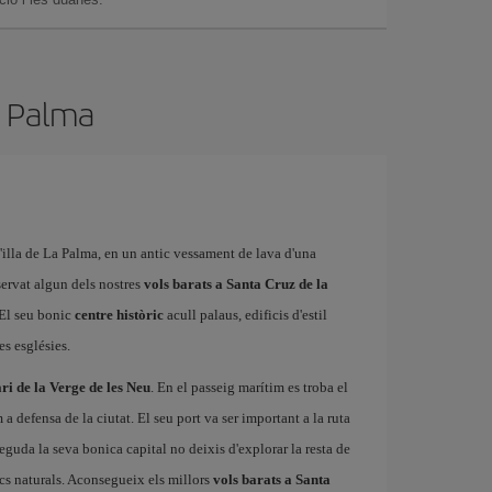
a Palma
l'illa de La Palma, en un antic vessament de lava d'una
eservat algun dels nostres
vols barats a Santa Cruz de la
 El seu bonic
centre històric
acull palaus, edificis d'estil
es esglésies.
ri de la Verge de les Neu
. En el passeig marítim es troba el
 a defensa de la ciutat. El seu port va ser important a la ruta
guda la seva bonica capital no deixis d'explorar la resta de
rcs naturals. Aconsegueix els millors
vols barats a Santa