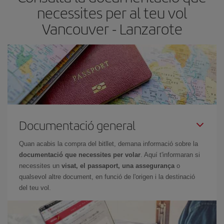
horaris del viatge, podràs
triar el preu més barat.
necessites per al teu vol
Vancouver - Lanzarote
Documentació general
Quan acabis la compra del bitllet, demana informació sobre la
documentació que necessites per volar
. Aquí t'informaran si
necessites un
visat, el passaport, una assegurança
o
qualsevol altre document, en funció de l'origen i la destinació
del teu vol.