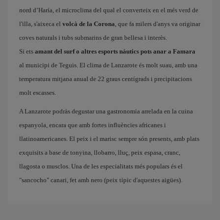
nord d’Haría, el microclima del qual el converteix en el més verd de
l'illa, s'aixeca el
volcà de la Corona
, que fa milers d'anys va originar
coves naturals i tubs submarins de gran bellesa i interès.
Si ets
amant del surf o altres esports nàutics pots anar a Famara
al municipi de Teguis. El clima de Lanzarote és molt suau, amb una
temperatura mitjana anual de 22 graus centígrads i precipitacions
molt escasses.
A Lanzarote podràs degustar una gastronomia arrelada en la cuina
espanyola, encara que amb fortes influències africanes i
llatinoamericanes. El peix i el marisc sempre són presents, amb plats
exquisits a base de tonyina, llobarro, lluç, peix espasa, cranc,
llagosta o musclos. Una de les especialitats més populars és el
"sancocho" canari, fet amb nero (peix típic d'aquestes aigües).