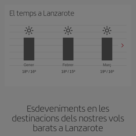
El temps a Lanzarote
Gener
Febrer
Març
18º
/
16º
18º
/
15º
19º
/
16º
Esdeveniments en les
destinacions dels nostres vols
barats a Lanzarote