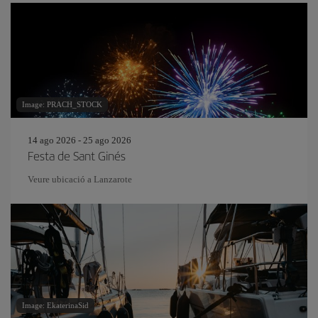
Image: PRACH_STOCK
14 ago 2026 - 25 ago 2026
Festa de Sant Ginés
Veure ubicació a Lanzarote
Image: EkaterinaSid