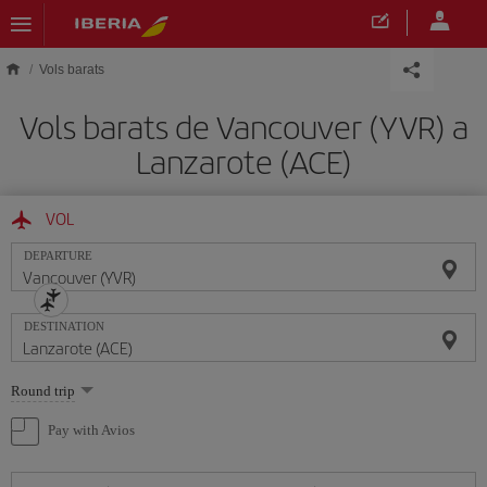
Skip to main content
Vols barats
Vols barats de Vancouver (YVR) a
Lanzarote (ACE)
VOL
DEPARTURE
DESTINATION
Select
Round trip
one
option
Pay with Avios