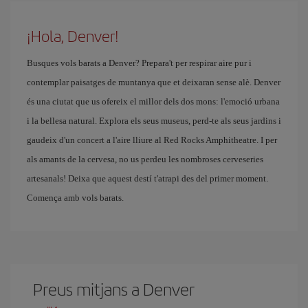
¡Hola, Denver!
Busques vols barats a Denver? Prepara't per respirar aire pur i
contemplar paisatges de muntanya que et deixaran sense alè. Denver
és una ciutat que us ofereix el millor dels dos mons: l'emoció urbana
i la bellesa natural. Explora els seus museus, perd-te als seus jardins i
gaudeix d'un concert a l'aire lliure al Red Rocks Amphitheatre. I per
als amants de la cervesa, no us perdeu les nombroses cerveseries
artesanals! Deixa que aquest destí t'atrapi des del primer moment.
Comença amb vols barats.
Preus mitjans a Denver