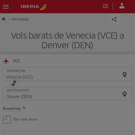
Skip to main content
Vols barats
Vols barats de Venecia (VCE) a
Denver (DEN)
VOL
DEPARTURE
DESTINATION
Select
Round trip
one
option
Pay with Avios