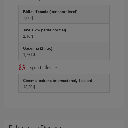
Bitllet d'anada (transport local)
3,00 $
Taxi 1 km (tarifa normal)
1,40 $
Gasolina (1 litre)
1,261 $
Esport i lleure
Cinema, estrena internacional, 1 seient
12,50 $
El temps a Denver