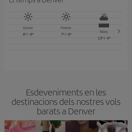
Gener
Febrer
Març
6º
/
-9º
7º
/
-8º
13º
/
-4º
Esdeveniments en les
destinacions dels nostres vols
barats a Denver