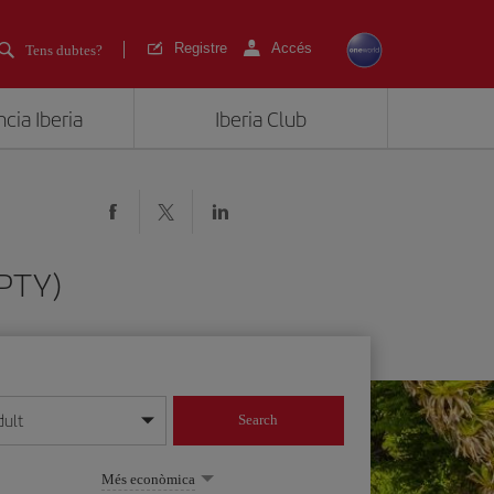
Registre
Accés
Tens dubtes?
cia Iberia
Iberia Club
(PTY)
dult
Search
 dia/mes/any
Més econòmica