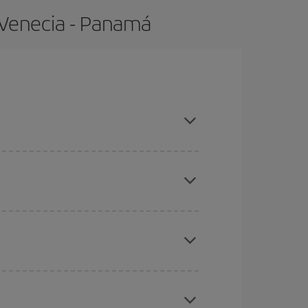
e Venecia - Panam
es temporades altes, comprar amb antelació i tenir
ues des d'on voles, la teva destinació i en quines
per als dies propers
, tant d'anada com de
sible que alguns
horaris
t'ajudin a estalviar encara
etmana Santa i els períodes de vacances escolars
ris el vol, millors preus podràs trobar.