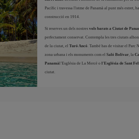
Pacífic i travessa l'istme de Panamà al punt més estret,
construcció en 1914.
Si reserves un dels nostres
vols barats a Ciutat de Pan
perfectament conservat. Contempla les tres ciutats alhora 
de la ciutat, el
Turó Ancó
. També has de visitar el Parc 
zona urbana i els monuments com el
Saló Bolívar
, la
Ca
Panamà
l’Església de La Mercè o
l'Església de Sant Fel
ciutat.