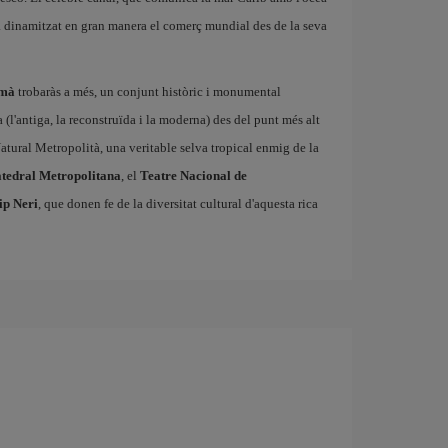
 ha dinamitzat en gran manera el comerç mundial des de la seva
amà
trobaràs a més, un conjunt històric i monumental
(l'antiga, la reconstruïda i la moderna) des del punt més alt
Natural Metropolità, una veritable selva tropical enmig de la
tedral Metropolitana
, el
Teatre Nacional de
ip Neri
, que donen fe de la diversitat cultural d'aquesta rica