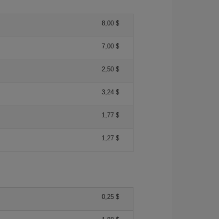
8,00 $
7,00 $
2,50 $
3,24 $
1,77 $
1,27 $
0,25 $