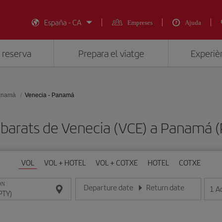
España - CA
Empreses
Ajuda
 reserva
Prepara el viatge
Experièn
anamà
Venecia - Panam
 barats de Venecia (VCE) a Panamá 
VOL
VOL + HOTEL
VOL + COTXE
HOTEL
COTXE
ON
Departure date
Return date
1
A
Introduce la fecha en format dia/mes/any
Introduce la fecha en format