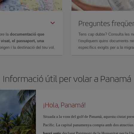
Preguntes freqüe
bre la
documentació que
Tens cap dubte? Consulta les n
n
visat, el passaport, una
t'expliquem quins documents nec
igen i la destinació del teu vol.
específics exigits per a la migra
Informació útil per volar a Panam
¡Hola, Panamá!
Situada a la vora del golf de Panamà, aquesta ciutat pre
Pacífic. La capital panamenya compta amb dos atractius t
barri antic
declarat Patrimoni de la Humanitat per la Un