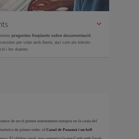
nts
ostres
preguntes freqüents sobre documentació
:
essites per volar amb Iberia, així com els tràmits
ció i les duanes.
sumeix de ser el primer assentament europeu en la costa del
urístics de primer ordre: el
Canal de Panamà i un bell
esco. El cèlebre canal, que comunica la mar Carib amb l'oceà