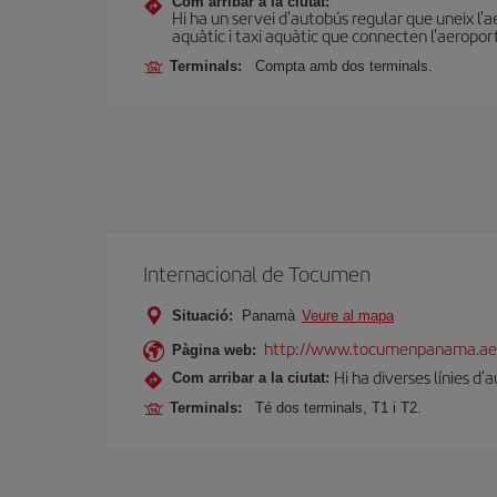
Com arribar a la ciutat:
Hi ha un servei d'autobús regular que uneix l'
aquàtic i taxi aquàtic que connecten l'aeropor
Terminals:
Compta amb dos terminals.
Internacional de Tocumen
Situació:
Panamà
Veure al mapa
http://www.tocumenpanama.ae
Pàgina web:
Hi ha diverses línies d
Com arribar a la ciutat:
Terminals:
Té dos terminals, T1 i T2.