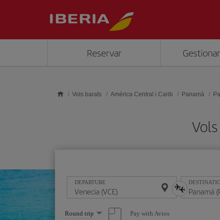
Skip to main content
Reservar
Gestionar
Vols barats
Amèrica Central i Carib
Panamà
P
Vols
DEPARTURE
DESTINATI
Select
Pay with Avios
Round trip