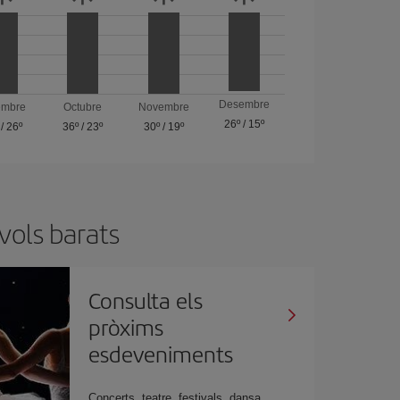
Desembre
embre
Octubre
Novembre
26º
/
15º
/
26º
36º
/
23º
30º
/
19º
vols barats
Consulta els
pròxims
esdeveniments
Concerts, teatre, festivals, dansa