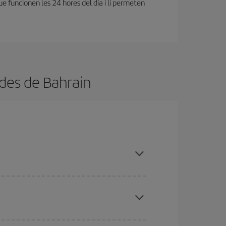
que funcionen les 24 hores del dia i li permeten
 des de Bahrain
ues des d'on voles, la teva destinació i en quines
per als dies propers
, tant d'anada com de
sible que alguns
horaris
t'ajudin a estalviar encara
etmana Santa i els períodes de vacances escolars