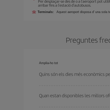
Per desplaçar-se des de o a l'aeroport pot utili
arribar fins a l'estació d'autobusos.
Terminals:
Aquest aeroport disposa d' una sola t
Preguntes freq
Amplia-ho tot
Quins són els dies més econòmics pe
Per saber quins dies et sortirà més econòmic vola
dates havies pensat viatjar. Et mostrarem els v
Quan estan disponibles les millors o
tornada, perquè puguis trobar la millor oferta. A 
més en el preu del bitllet.
Pots aconseguir els vols més barats viatjant
fora