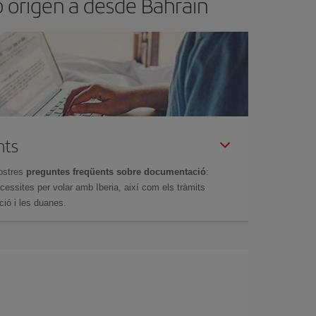
b origen a desde Bahrain
nts
ostres
preguntes freqüents sobre documentació
:
essites per volar amb Iberia, així com els tràmits
ció i les duanes.