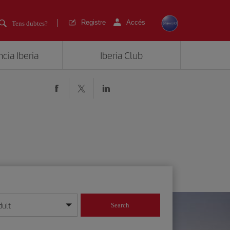
Registre
Accés
Tens dubtes?
cia Iberia
Iberia Club
dult
Search
 dia/mes/any