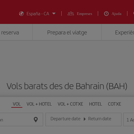
España - CA
Empreses
Ajuda
 reserva
Prepara el viatge
Experièn
Vols barats des de Bahrain (BAH)
VOL
VOL + HOTEL
VOL + COTXE
HOTEL
COTXE
Departure date
Return date
1
A
on
Introduce la fecha en format dia/mes/any
Introduce la fecha en format