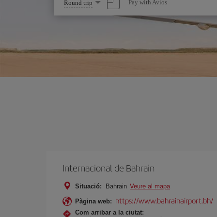
Select
Pay with Avios
Round trip
one
option
Internacional de Bahrain
Situació:
Bahrain
Veure al mapa
https://www.bahrainairport.bh/
Pàgina web:
Com arribar a la ciutat: