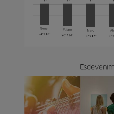
Gener
Febrer
Març
Ab
24º
/
13º
26º
/
14º
30º
/
17º
36º
Esdevenime