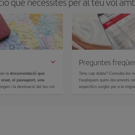
ó que necessites per al teu vol am
Preguntes freqüe
bre la
documentació que
Tens cap dubte? Consulta les n
n
visat, el passaport, una
t'expliquem quins documents nec
igen i la destinació del teu vol.
específics exigits per a la migra