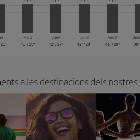
ril
Maig
Juny
Juliol
Agost
Set
/
21º
41º
/
25º
42º
/
27º
42º
/
28º
41º
/
28º
39º
nts a les destinacions dels nostres 