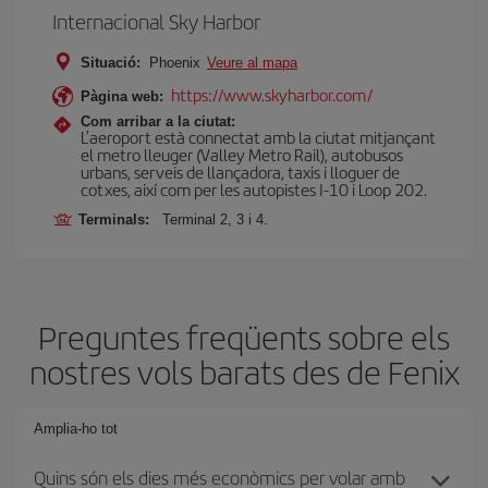
Internacional Sky Harbor
Situació:
Phoenix
Veure al mapa
https://www.skyharbor.com/
Pàgina web:
Com arribar a la ciutat:
L’aeroport està connectat amb la ciutat mitjançant
el metro lleuger (Valley Metro Rail), autobusos
urbans, serveis de llançadora, taxis i lloguer de
cotxes, així com per les autopistes I-10 i Loop 202.
Terminals:
Terminal 2, 3 i 4.
Preguntes freqüents sobre els
nostres vols barats des de Fenix
Amplia-ho tot
Quins són els dies més econòmics per volar amb