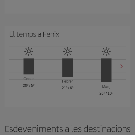
El temps a Fenix
Gener
Febrer
20º
/
5º
Març
21º
/
6º
26º
/
10º
Esdeveniments a les destinacions