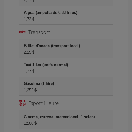
2,37 $
Aigua (ampolla de 0,33 litres)
1,73 $
Transport
Bitllet d'anada (transport local)
2,25 $
Taxi 1 km (tarifa normal)
1,37 $
Gasolina (1 litre)
1,352 $
Esport i lleure
Cinema, estrena internacional, 1 seient
12,00 $