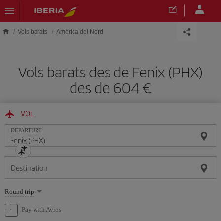
Skip to main content
Vols barats
Amèrica del Nord
Vols barats des de Fenix (PHX)
des de 604
VOL
DEPARTURE
Destination
Select
Round trip
one
option
Pay with Avios