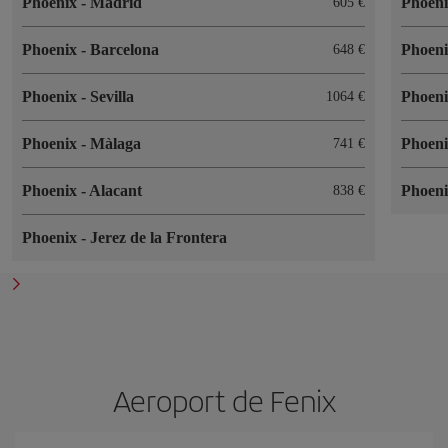
Phoenix
-
Madrid
Phoen
605
Phoenix
-
Barcelona
Phoen
648
Phoenix
-
Sevilla
Phoen
1064
Phoenix
-
Màlaga
Phoen
741
Phoenix
-
Alacant
Phoen
838
Phoenix
-
Jerez de la Frontera
Aeroport de Fenix