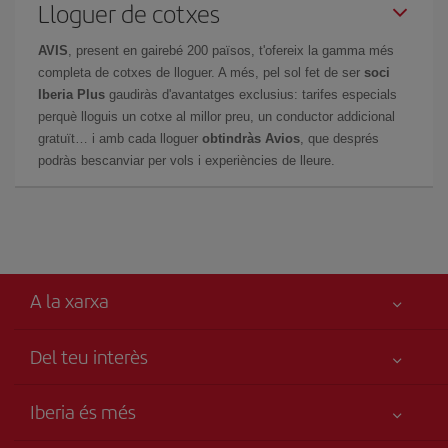
Lloguer de cotxes
AVIS
, present en gairebé 200 països, t'ofereix la gamma més
completa de cotxes de lloguer. A més, pel sol fet de ser
soci
Iberia Plus
gaudiràs d'avantatges exclusius: tarifes especials
perquè lloguis un cotxe al millor preu, un conductor addicional
gratuït… i amb cada lloguer
obtindràs Avios
, que després
podràs bescanviar per vols i experiències de lleure.
A la xarxa
Del teu interès
Millor preu garantit
Iberia és més
La teva seguretat és el més importat