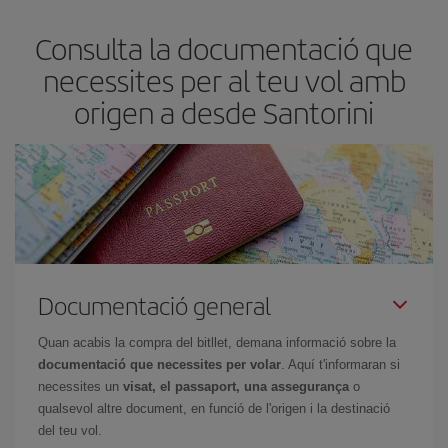
amb antelació i tenir flexibilitat amb les dates i els horaris d'anada
Consulta la documentació que
i tornada. A més, si encara no has decidit una destinació per al teu
viatge, mira les nostres ofertes i deixa't inspirar: segur que trobes
necessites per al teu vol amb
el vol més barat.
origen a desde Santorini
Documentació general
Quan acabis la compra del bitllet, demana informació sobre la
documentació que necessites per volar
. Aquí t'informaran si
necessites un
visat, el passaport, una assegurança
o
qualsevol altre document, en funció de l'origen i la destinació
del teu vol.