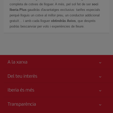
completa de cotxes de lloguer. A més, pel sol fet de ser
soci
Iberia Plus
gaudiràs d'avantatges exclusius: tarifes especials
perquè lloguis un cotxe al millor preu, un conductor addicional
gratuït… i amb cada lloguer
obtindràs Avios
, que després
podràs bescanviar per vols i experiències de lleure.
A la xarxa
Del teu interès
Millor preu garantit
Iberia és més
La teva seguretat és el més importat
Novetats i notícies
Accessibilitat
Transparència
Grup Iberia
Compromís de servei