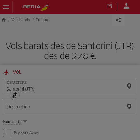
Skip to main content
Vols barats
Europa
Vols barats des de Santorini (JTR)
des de 278
VOL
DEPARTURE
Destination
Select
Round trip
one
option
Pay with Avios