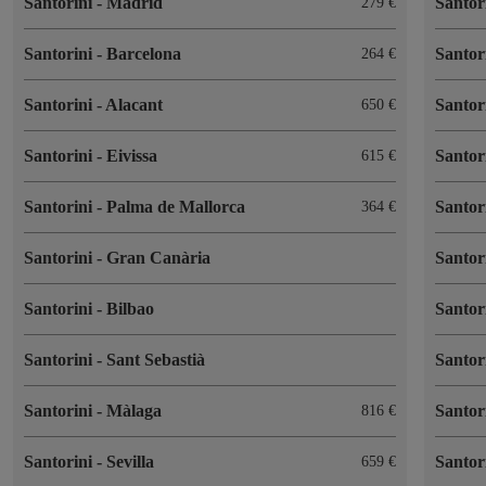
Santorini
-
Madrid
Santor
279
Santorini
-
Barcelona
Santor
264
Santorini
-
Alacant
Santor
650
Santorini
-
Eivissa
Santor
615
Santorini
-
Palma de Mallorca
Santor
364
Santorini
-
Gran Canària
Santor
Santorini
-
Bilbao
Santor
Santorini
-
Sant Sebastià
Santor
Santorini
-
Màlaga
Santor
816
Santorini
-
Sevilla
Santor
659