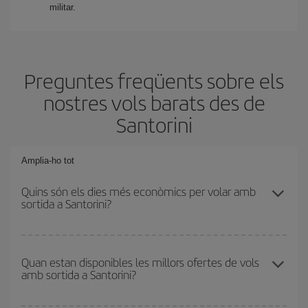
militar.
Preguntes freqüents sobre els
nostres vols barats des de
Santorini
Amplia-ho tot
Quins són els dies més econòmics per volar amb
sortida a Santorini?
Per saber quins dies et sortirà més econòmic volar, només cal
que iniciïs una consulta al nostre
cercador de vols barats
.
Quan estan disponibles les millors ofertes de vols
amb sortida a Santorini?
Digues des d'on voles, la teva destinació i en quines dates havies
pensat viatjar. Et mostrarem els vols més barats, no només
els
relacionats amb la teva consulta, sinó també per als dies