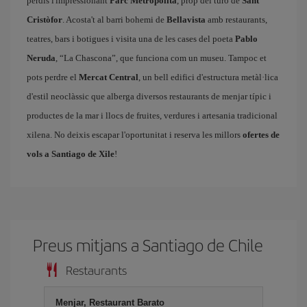
perdis l'impressionant
Parc Metropolità
, prop del turó de
Sant
Cristòfor
. Acosta't al barri bohemi de
Bellavista
amb restaurants,
teatres, bars i botigues i visita una de les cases del poeta
Pablo
Neruda
, “La Chascona”, que funciona com un museu. Tampoc et
pots perdre el
Mercat Central
, un bell edifici d'estructura metàl·lica
d'estil neoclàssic que alberga diversos restaurants de menjar típic i
productes de la mar i llocs de fruites, verdures i artesania tradicional
xilena. No deixis escapar l'oportunitat i reserva les millors
ofertes de
vols a Santiago de Xile
!
Preus mitjans a Santiago de Chile
Restaurants
Menjar, Restaurant Barato