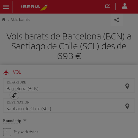
Skip to main content
Vols barats
Vols barats de Barcelona (BCN) a
Santiago de Chile (SCL) des de
693
VOL
DEPARTURE
DESTINATION
Select
Round trip
one
option
Pay with Avios