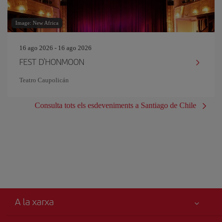
Image: New Africa
16 ago 2026 - 16 ago 2026
FEST D'HONMOON
Teatro Caupolicán
Consulta tots els esdeveniments a Santiago de Chile
A la xarxa