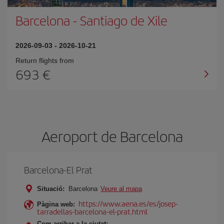
Barcelona
-
Santiago de Xile
2026-09-03
-
2026-10-21
Return flights from
693
Aeroport de Barcelona
Barcelona-El Prat
Situació:
Barcelona
Veure al mapa
https://www.aena.es/es/josep-
Pàgina web:
tarradellas-barcelona-el-prat.html
Com arribar a la ciutat: