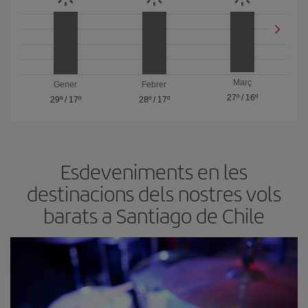
Març
Gener
Febrer
27º
/
16º
29º
/
17º
28º
/
17º
Esdeveniments en les
destinacions dels nostres vols
barats a Santiago de Chile