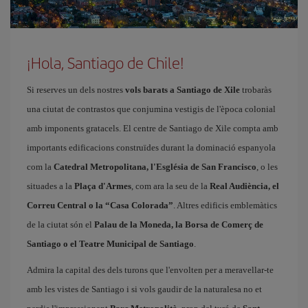
¡Hola, Santiago de Chile!
Si reserves un dels nostres
vols barats a Santiago de Xile
trobaràs
una ciutat de contrastos que conjumina vestigis de l'època colonial
amb imponents gratacels. El centre de Santiago de Xile compta amb
importants edificacions construïdes durant la dominació espanyola
com la
Catedral Metropolitana, l'Església de San Francisco
, o les
situades a la
Plaça d'Armes
, com ara la seu de la
Real Audiència, el
Correu Central o la “Casa Colorada”
. Altres edificis emblemàtics
de la ciutat són el
Palau de la Moneda, la Borsa de Comerç de
Santiago o el Teatre Municipal de Santiago
.
Admira la capital des dels turons que l'envolten per a meravellar-te
amb les vistes de Santiago i si vols gaudir de la naturalesa no et