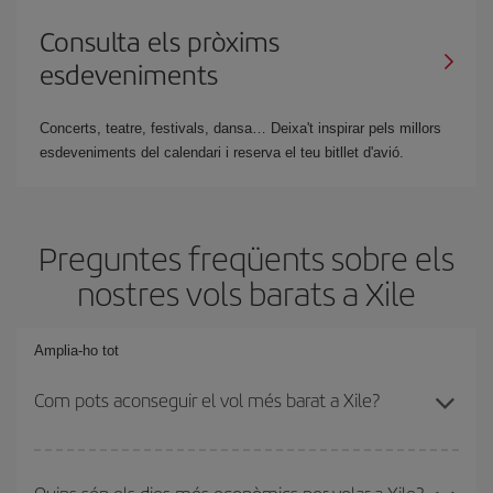
Consulta els pròxims
esdeveniments
Concerts, teatre, festivals, dansa… Deixa't inspirar pels millors
esdeveniments del calendari i reserva el teu bitllet d'avió.
Preguntes freqüents sobre els
nostres vols barats a Xile
Amplia-ho tot
Com pots aconseguir el vol més barat a Xile?
Podràs estalviar en el preu del bitllet d'avió i obtenir el vol més
barat. Per aconseguir-ho, cal evitar les temporades altes, comprar
Quins són els dies més econòmics per volar a Xile?