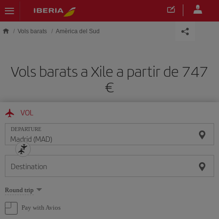
Skip to main content
Vols barats
Amèrica del Sud
Vols barats a Xile a partir de 747
VOL
DEPARTURE
Destination
Select
Round trip
one
option
Pay with Avios