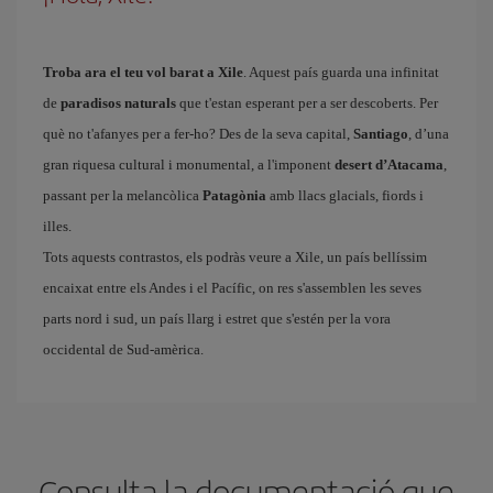
Troba ara el teu vol barat a Xile
. Aquest país guarda una infinitat
de
paradisos naturals
que t'estan esperant per a ser descoberts. Per
què no t'afanyes per a fer-ho? Des de la seva capital,
Santiago
, d’una
gran riquesa cultural i monumental, a l'imponent
desert d’Atacama
,
passant per la melancòlica
Patagònia
amb llacs glacials, fiords i
illes.
Tots aquests contrastos, els podràs veure a Xile, un país bellíssim
encaixat entre els Andes i el Pacífic, on res s'assemblen les seves
parts nord i sud, un país llarg i estret que s'estén per la vora
occidental de Sud-amèrica.
Consulta la documentació que