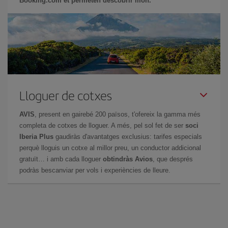
Booking.com et permeten descobrir món.
Lloguer de cotxes
AVIS
, present en gairebé 200 països, t'ofereix la gamma més
completa de cotxes de lloguer. A més, pel sol fet de ser
soci
Iberia Plus
gaudiràs d'avantatges exclusius: tarifes especials
perquè lloguis un cotxe al millor preu, un conductor addicional
gratuït… i amb cada lloguer
obtindràs Avios
, que després
podràs bescanviar per vols i experiències de lleure.