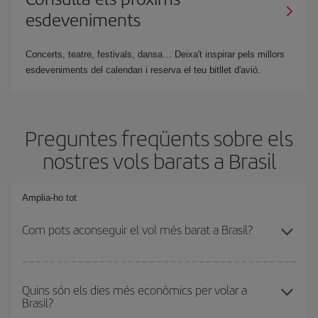
esdeveniments
Concerts, teatre, festivals, dansa… Deixa't inspirar pels millors
esdeveniments del calendari i reserva el teu bitllet d'avió.
Preguntes freqüents sobre els
nostres vols barats a Brasil
Amplia-ho tot
Com pots aconseguir el vol més barat a Brasil?
Podràs estalviar en el preu del bitllet d'avió i obtenir el vol més
barat. Per aconseguir-ho, cal evitar les temporades altes, comprar
Quins són els dies més econòmics per volar a
Brasil?
amb antelació i tenir flexibilitat amb les dates i els horaris d'anada
i tornada. A més, si encara no has decidit una destinació per al teu