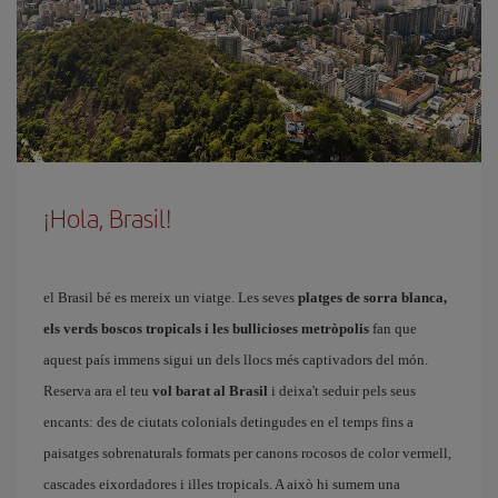
¡Hola, Brasil!
el Brasil bé es mereix un viatge. Les seves
platges de sorra blanca,
els verds boscos tropicals i les bullicioses metròpolis
fan que
aquest país immens sigui un dels llocs més captivadors del món.
Reserva ara el teu
vol barat al Brasil
i deixa't seduir pels seus
encants: des de ciutats colonials detingudes en el temps fins a
paisatges sobrenaturals formats per canons rocosos de color vermell,
cascades eixordadores i illes tropicals. A això hi sumem una