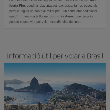
completa de cotxes de lloguer. A més, pel sol fet de ser
soci
Iberia Plus
gaudiràs d'avantatges exclusius: tarifes especials
perquè lloguis un cotxe al millor preu, un conductor addicional
gratuït… i amb cada lloguer
obtindràs Avios
, que després
podràs bescanviar per vols i experiències de lleure.
Informació útil per volar a Brasil