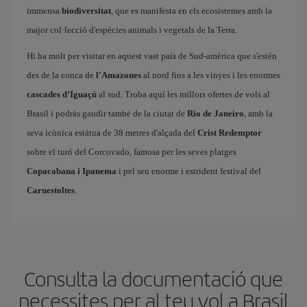
immensa
biodiversitat
, que es manifesta en els ecosistemes amb la
major col·lecció d'espècies animals i vegetals de la Terra.
Hi ha molt per visitar en aquest vast país de Sud-amèrica que s'estén
des de la conca de
l'Amazones
al nord fins a les vinyes i les enormes
cascades d’Iguaçú
al sud. Troba aquí les millors ofertes de vols al
Brasil i podràs gaudir també de la ciutat de
Rio de Janeiro
, amb la
seva icònica estàtua de 38 metres d'alçada del
Crist Redemptor
sobre el turó del Corcovado, famosa per les seves platges
Copacabana i Ipanema
i pel seu enorme i estrident festival del
Carnestoltes
.
Consulta la documentació que
necessites per al teu vol a Brasil