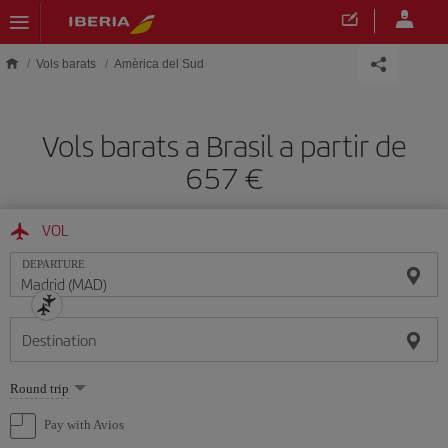
Skip to main content
Vols barats
Amèrica del Sud
Vols barats a Brasil a partir de
657
VOL
DEPARTURE
Destination
Select
Round trip
one
option
Pay with Avios