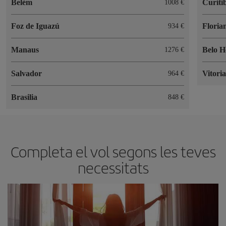
Belém
Curiti
1008
Foz de Iguazú
Floria
934
Manaus
Belo H
1276
Salvador
Vitori
964
Brasilia
848
Completa el vol segons les teves
necessitats