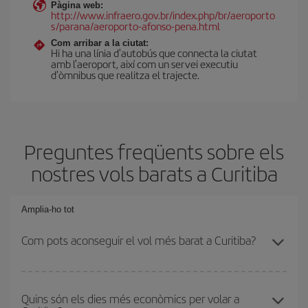
Pàgina web:
http://www.infraero.gov.br/index.php/br/aeroporto
s/parana/aeroporto-afonso-pena.html
Com arribar a la ciutat:
Hi ha una línia d'autobús que connecta la ciutat
amb l'aeroport, així com un servei executiu
d'òmnibus que realitza el trajecte.
Preguntes freqüents sobre els
nostres vols barats a Curitiba
Amplia-ho tot
Com pots aconseguir el vol més barat a Curitiba?
Podràs estalviar en el preu del bitllet d'avió i obtenir el vol més
barat. Per aconseguir-ho, cal evitar les temporades altes, comprar
Quins són els dies més econòmics per volar a