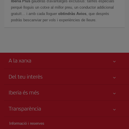
Iberia Plus
gaudiràs d'avantatges exclusius: tarifes especials
perquè lloguis un cotxe al millor preu, un conductor addicional
gratuït… i amb cada lloguer
obtindràs Avios
, que després
podràs bescanviar per vols i experiències de lleure.
A la xarxa
Del teu interès
Millor preu garantit
Iberia és més
La teva seguretat és el més importat
Novetats i notícies
Accessibilitat
Transparència
Grup Iberia
Compromís de servei
Informació Legal
Web per agències
Mapa del lloc
Informació i reserves
Drets del passatger