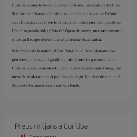
Curitiba és una de les ciutats més modernes i sostenibles del Brasil.
Si trobes vols barats a Curitiba, no pots deixar de visitar l'icònic
Jardí Botànic, amb el seu hivernacle de vidre i jardins impecables.
Una altra parada obligatòria és l'Òpera de Arame, un teatre construït
sobre un llac que ofereix una experiència visual única.
Pels amants de la natura, el Parc Tanguà i el Bosc Alemany són
perfectes per passejar i gaudir de l'aire lliure. La gastronomia de
Curitiba també és un atractiu, amb la seva famosa carn d'onça, una
mena de steak tàrtar molt popular a la regió. Gaudeix de cada racó
d'aquesta destinació reservant vols barats.
Preus mitjans a Curitiba
Restaurants