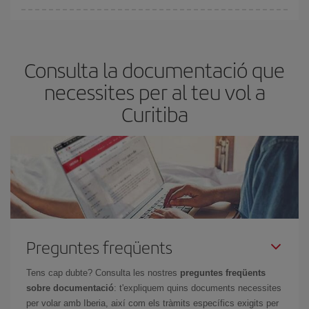
A Iberia tenim diferents tarifes per garantir-te el millor preu segons
les teves necessitats de viatge. La tarifa bàsica et garanteix el vol
més barat.
Consulta la documentació que
necessites per al teu vol a
Curitiba
Preguntes freqüents
Tens cap dubte? Consulta les nostres
preguntes freqüents
sobre documentació
: t'expliquem quins documents necessites
per volar amb Iberia, així com els tràmits específics exigits per