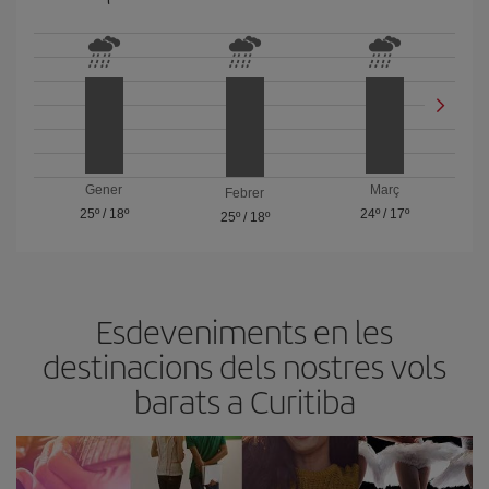
Gener
Març
Febrer
25º
/
18º
24º
/
17º
25º
/
18º
Esdeveniments en les
destinacions dels nostres vols
barats a Curitiba