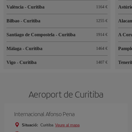
València
-
Curitiba
Astúri
1164
Bilbao
-
Curitiba
Alaca
1255
Santiago de Compostela
-
Curitiba
A Cor
1914
Màlaga
-
Curitiba
Pampl
1464
Vigo
-
Curitiba
Teneri
1407
Aeroport de Curitiba
Internacional Afonso Pena
Situació:
Curitiba
Veure al mapa