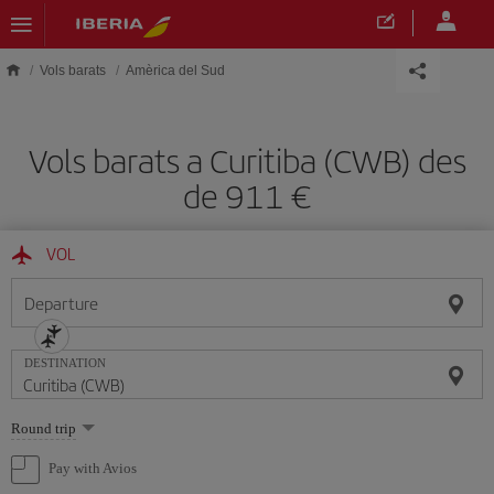
Skip to main content
Vols barats
Amèrica del Sud
Vols barats a Curitiba (CWB) des
de 911
VOL
Departure
DESTINATION
Select
Round trip
one
option
Pay with Avios