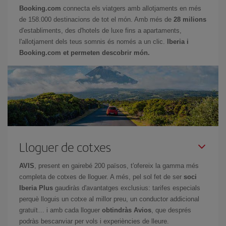
Booking.com
connecta els viatgers amb allotjaments en més
de 158.000 destinacions de tot el món. Amb més de
28 milions
d'establiments, des d'hotels de luxe fins a apartaments,
l'allotjament dels teus somnis és només a un clic.
Iberia i
Booking.com et permeten descobrir món.
Lloguer de cotxes
AVIS
, present en gairebé 200 països, t'ofereix la gamma més
completa de cotxes de lloguer. A més, pel sol fet de ser
soci
Iberia Plus
gaudiràs d'avantatges exclusius: tarifes especials
perquè lloguis un cotxe al millor preu, un conductor addicional
gratuït… i amb cada lloguer
obtindràs Avios
, que després
podràs bescanviar per vols i experiències de lleure.