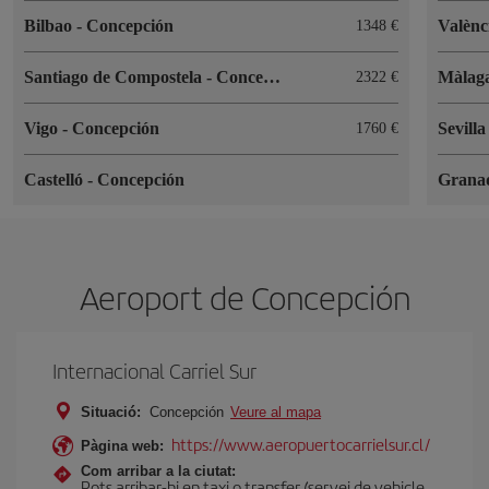
Bilbao
-
Concepción
Valènc
1348
Santiago de Compostela
-
Concepción
Màlag
2322
Vigo
-
Concepción
Sevill
1760
Castelló
-
Concepción
Grana
Aeroport de Concepción
Internacional Carriel Sur
Situació:
Concepción
Veure al mapa
https://www.aeropuertocarrielsur.cl/
Pàgina web:
Com arribar a la ciutat:
Pots arribar-hi en taxi o transfer (servei de vehicle