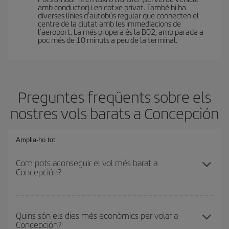
amb conductor) i en cotxe privat. També hi ha
diverses línies d’autobús regular que connecten el
centre de la ciutat amb les immediacions de
l’aeroport. La més propera és la B02, amb parada a
poc més de 10 minuts a peu de la terminal.
Preguntes freqüents sobre els
nostres vols barats a Concepción
Amplia-ho tot
Com pots aconseguir el vol més barat a
Concepción?
Podràs estalviar en el preu del bitllet d'avió i obtenir el vol més
barat. Per aconseguir-ho, cal evitar les temporades altes, comprar
Quins són els dies més econòmics per volar a
Concepción?
amb antelació i tenir flexibilitat amb les dates i els horaris d'anada