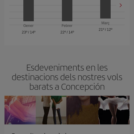
Març
Gener
Febrer
21º
/
12º
23º
/
14º
22º
/
14º
Esdeveniments en les
destinacions dels nostres vols
barats a Concepción