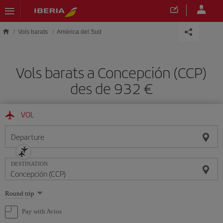
Skip to main content
Vols barats
Amèrica del Sud
Vols barats a Concepción (CCP)
des de 932
VOL
Departure
DESTINATION
Select
Round trip
one
option
Pay with Avios