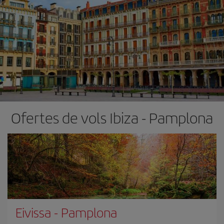
Ofertes de vols Ibiza - Pamplona
Eivissa
-
Pamplona