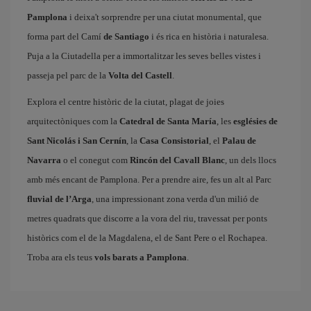
Pamplona
i deixa't sorprendre per una ciutat monumental, que
forma part del Camí
de Santiago
i és rica en història i naturalesa.
Puja a la Ciutadella per a immortalitzar les seves belles vistes i
passeja pel parc de la
Volta del Castell
.
Explora el centre històric de la ciutat, plagat de joies
arquitectòniques com la
Catedral de Santa María
, les
esglésies de
Sant Nicolás i San Cernín
, la
Casa Consistorial
, el
Palau de
Navarra
o el conegut com
Rincón del Cavall Blanc
, un dels llocs
amb més encant de Pamplona. Per a prendre aire, fes un alt al Parc
fluvial de l’Arga
, una impressionant zona verda d'un milió de
metres quadrats que discorre a la vora del riu, travessat per ponts
històrics com el de la Magdalena, el de Sant Pere o el Rochapea.
Troba ara els teus
vols barats a Pamplona
.