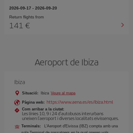
2026-09-17
-
2026-09-20
Return flights from
141
Aeroport de Ibiza
Ibiza
Situació:
Ibiza
Veure al mapa
https://www.aena.es/es/ibiza.html
Pàgina web:
Com arribar a la ciutat:
Les línies 10, 9 i 24 d'autobusos interurbans
uneixen l'aeroport i diverses localitats eivissenques.
Terminals:
L'Aeroport d'Eivissa (IBZ) compta amb una
sola Terminal de passatgers en la qual operen vols