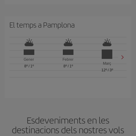
El temps a Pamplona
Gener
Febrer
Març
8º
/
1º
8º
/
1º
12º
/
3º
Esdeveniments en les
destinacions dels nostres vols