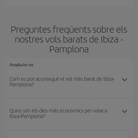
Preguntes freqüents sobre els
nostres vols barats de Ibiza -
Pamplona
Amplia-ho tot
Com es pot aconseguir el vol més barat de Ibiza-
Pamplona?
Podràs estalviar en el preu del bitllet d'avió de Ibiza-Pamplona-
dest i obtenir el vol més barat. Per aconseguir-ho, cal evitar les
Quins són els dies més econòmics per volar a
Ibiza-Pamplona?
temporades altes, comprar amb antelació i tenir flexibilitat amb les
dates i els horaris d'anada i tornada.
Per saber quins dies et sortirà més econòmic volar, només cal