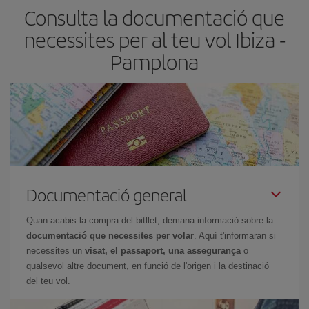
Consulta la documentació que
barats et sortiran. A més, si tens flexibilitat amb les dates i els
horaris del viatge, podràs
triar el preu més barat.
necessites per al teu vol Ibiza -
Pamplona
Documentació general
Quan acabis la compra del bitllet, demana informació sobre la
documentació que necessites per volar
. Aquí t'informaran si
necessites un
visat, el passaport, una assegurança
o
qualsevol altre document, en funció de l'origen i la destinació
del teu vol.