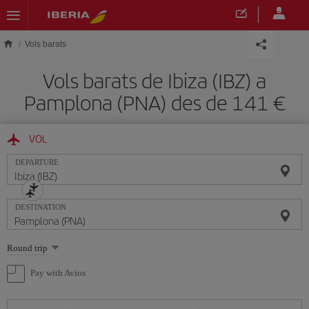
Skip to main content
Vols barats
Vols barats de Ibiza (IBZ) a
Pamplona (PNA) des de 141
VOL
DEPARTURE
DESTINATION
Select
Round trip
one
option
Pay with Avios