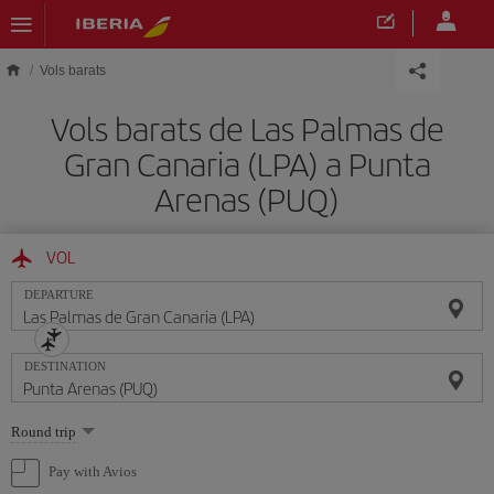
Skip to main content
Vols barats
Vols barats de Las Palmas de
Gran Canaria (LPA) a Punta
Arenas (PUQ)
VOL
DEPARTURE
DESTINATION
Select
Round trip
one
option
Pay with Avios