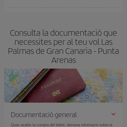
A Iberia tenim diferents tarifes per garantir-te el millor preu segons
les teves necessitats de viatge. La tarifa bàsica et garanteix el vol
més barat.
Consulta la documentació que
necessites per al teu vol Las
Palmas de Gran Canaria - Punta
Arenas
Documentació general
Quan acabis la compra del bitllet, demana informació sobre la