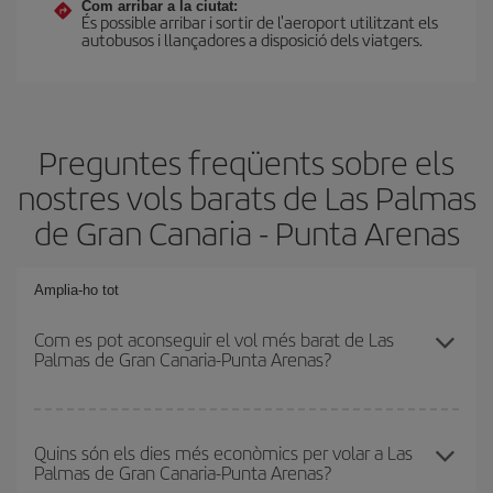
Com arribar a la ciutat:
És possible arribar i sortir de l'aeroport utilitzant els
autobusos i llançadores a disposició dels viatgers.
Preguntes freqüents sobre els
nostres vols barats de Las Palmas
de Gran Canaria - Punta Arenas
Amplia-ho tot
Com es pot aconseguir el vol més barat de Las
Palmas de Gran Canaria-Punta Arenas?
Podràs estalviar en el preu del bitllet d'avió de Las Palmas de
Gran Canaria-Punta Arenas-dest i obtenir el vol més barat. Per
Quins són els dies més econòmics per volar a Las
Palmas de Gran Canaria-Punta Arenas?
aconseguir-ho, cal evitar les temporades altes, comprar amb
antelació i tenir flexibilitat amb les dates i els horaris d'anada i