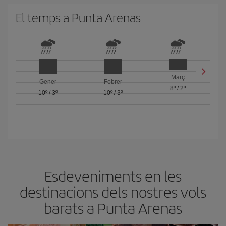
El temps a Punta Arenas
Març
Gener
Febrer
8º
/
2º
10º
/
3º
10º
/
3º
Esdeveniments en les
destinacions dels nostres vols
barats a Punta Arenas