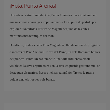
¡Hola, Punta Arenas!
Ubicada a l'extrem sud de Xile, Punta Arenas és una ciutat amb un
aire misteriós i paisatges impressionants. És el punt de partida per
explorar l'Antàrtida i l'Estret de Magallanes, una de les rutes
marítimes més icòniques del món.
Des d'aquí, podeu visitar l'Illa Magdalena, llar de milers de pingüins,
o recórrer el Parc Nacional Torres del Paine, un dels llocs més bonics
del planeta. Punta Arenas també té una forta influència croata,
visible en la seva arquitectura i en la seva exquisida gastronomia, on
destaquen els mariscs frescos i el xai patagònic. Trenca la rutina
volant amb els nostres vols barats.