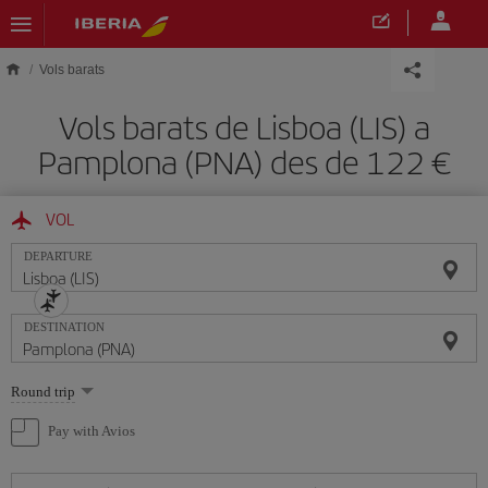
Skip to main content
Vols barats
Vols barats de Lisboa (LIS) a
Pamplona (PNA) des de 122
VOL
DEPARTURE
DESTINATION
Select
Round trip
one
option
Pay with Avios