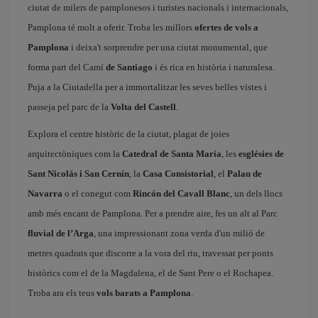
ciutat de milers de pamplonesos i turistes nacionals i internacionals,
Pamplona té molt a oferir. Troba les millors
ofertes de vols a
Pamplona
i deixa't sorprendre per una ciutat monumental, que
forma part del Camí
de Santiago
i és rica en història i naturalesa.
Puja a la Ciutadella per a immortalitzar les seves belles vistes i
passeja pel parc de la
Volta del Castell
.
Explora el centre històric de la ciutat, plagat de joies
arquitectòniques com la
Catedral de Santa María
, les
esglésies de
Sant Nicolás i San Cernín
, la
Casa Consistorial
, el
Palau de
Navarra
o el conegut com
Rincón del Cavall Blanc
, un dels llocs
amb més encant de Pamplona. Per a prendre aire, fes un alt al Parc
fluvial de l’Arga
, una impressionant zona verda d'un milió de
metres quadrats que discorre a la vora del riu, travessat per ponts
històrics com el de la Magdalena, el de Sant Pere o el Rochapea.
Troba ara els teus
vols barats a Pamplona
.