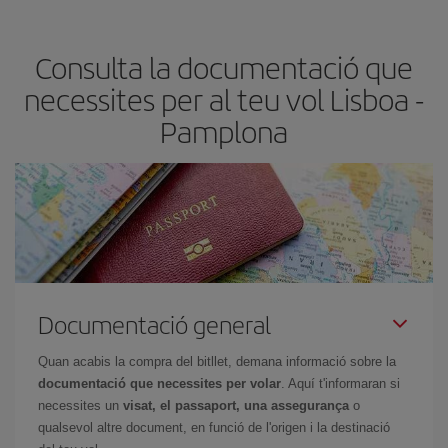
claus per trobar els millors preus són
l'anticipació i la flexibilitat.
Normalment,
com més aviat
reservis els bitllets d'avió, més
Consulta la documentació que
barats et sortiran. A més, si tens flexibilitat amb les dates i els
horaris del viatge, podràs
triar el preu més barat.
necessites per al teu vol Lisboa -
Pamplona
Documentació general
Quan acabis la compra del bitllet, demana informació sobre la
documentació que necessites per volar
. Aquí t'informaran si
necessites un
visat, el passaport, una assegurança
o
qualsevol altre document, en funció de l'origen i la destinació