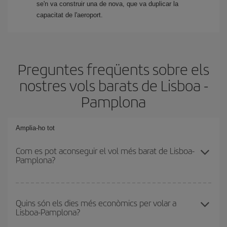
se'n va construir una de nova, que va duplicar la
capacitat de l'aeroport.
Preguntes freqüents sobre els
nostres vols barats de Lisboa -
Pamplona
Amplia-ho tot
Com es pot aconseguir el vol més barat de Lisboa-
Pamplona?
Podràs estalviar en el preu del bitllet d'avió de Lisboa-Pamplona-
dest i obtenir el vol més barat. Per aconseguir-ho, cal evitar les
Quins són els dies més econòmics per volar a
Lisboa-Pamplona?
temporades altes, comprar amb antelació i tenir flexibilitat amb les
dates i els horaris d'anada i tornada.