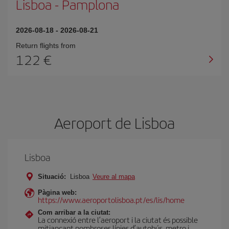
Lisboa
-
Pamplona
2026-08-18
-
2026-08-21
Return flights from
122
Aeroport de Lisboa
Lisboa
Situació:
Lisboa
Veure al mapa
Pàgina web:
https://www.aeroportolisboa.pt/es/lis/home
Com arribar a la ciutat:
La connexió entre l’aeroport i la ciutat és possible
mitjançant nombroses línies d’autobús, metro i