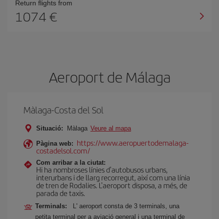
Return flights from
1074
Aeroport de Málaga
Màlaga-Costa del Sol
Situació:
Màlaga
Veure al mapa
https://www.aeropuertodemalaga-
Pàgina web:
costadelsol.com/
Com arribar a la ciutat:
Hi ha nombroses línies d'autobusos urbans,
interurbans i de llarg recorregut, així com una línia
de tren de Rodalies. L'aeroport disposa, a més, de
parada de taxis.
Terminals:
L' aeroport consta de 3 terminals, una
petita terminal per a aviació general i una terminal de