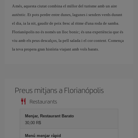
A més, aquesta ciutat combina el millor del turisme amb un aire
autèntic. Et pots perdre entre dunes, lagunes i senders verds durant
el dia, ia la nit, gaudir de peix fresc al ritme d'una roda de samba.
Florianòpolis no és només un lloc bonic; és una experiència que és
viu amb els peus descalços, la pell salada i el cor content. Comença
la teva propera gran història viajant amb vols barats.
Preus mitjans a Florianópolis
Restaurants
Menjar, Restaurant Barato
30,00 R$
Menú menjar ràpid