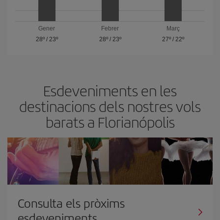
Gener
Febrer
Març
28º
/
23º
28º
/
23º
27º
/
22º
Esdeveniments en les
destinacions dels nostres vols
barats a Florianópolis
Consulta els pròxims
esdeveniments