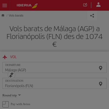
Skip to main content
Vols barats
Vols barats de Málaga (AGP) a
Florianópolis (FLN) des de 1074
VOL
DEPARTURE
DESTINATION
Select
Round trip
one
option
Pay with Avios