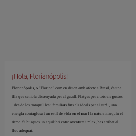
¡Hola, Florianópolis!
Florianòpolis, o “Floripa” com en diuen amb afecte a Brasil, és una
illa que sembla dissenyada per al gaudi. Platges per a tots els gustos
–des de les tranquil·les i familiars fins als ideals per al surf–, una
energia contagiosa i un estil de vida on el mar i la natura marquin el
ritme. Si busques un equilibri entre aventura i relax, has arribat al
lloc adequat.