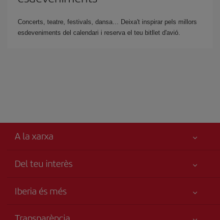
Concerts, teatre, festivals, dansa… Deixa't inspirar pels millors
esdeveniments del calendari i reserva el teu bitllet d'avió.
A la xarxa
Del teu interès
Millor preu garantit
Iberia és més
La teva seguretat és el més importat
Novetats i notícies
Accessibilitat
Transparència