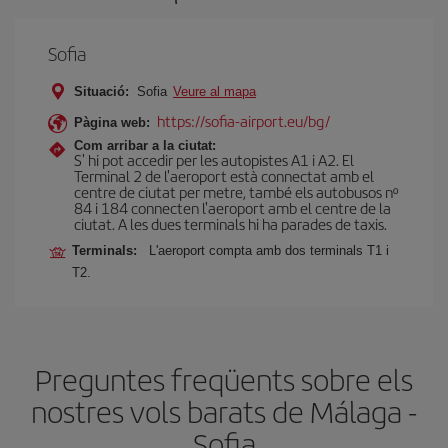
Sofia
Situació:
Sofia
Veure al mapa
https://sofia-airport.eu/bg/
Pàgina web:
Com arribar a la ciutat:
S' hi pot accedir per les autopistes A1 i A2. El
Terminal 2 de l'aeroport està connectat amb el
centre de ciutat per metre, també els autobusos nº
84 i 184 connecten l'aeroport amb el centre de la
ciutat. A les dues terminals hi ha parades de taxis.
Terminals:
L'aeroport compta amb dos terminals T1 i
T2.
Preguntes freqüents sobre els
nostres vols barats de Málaga -
Sofia