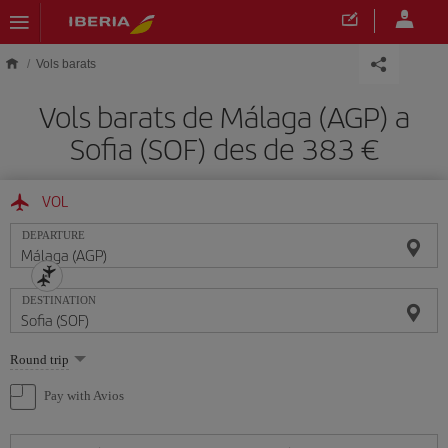
Skip to main content
Vols barats
Vols barats de Málaga (AGP) a
Sofia (SOF) des de 383
VOL
DEPARTURE
DESTINATION
Select
Round trip
one
option
Pay with Avios