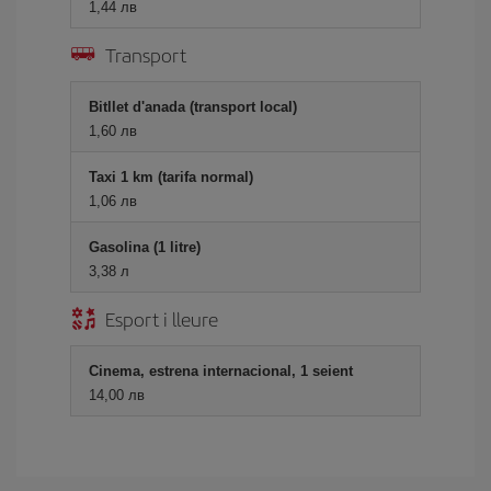
1,44 лв
Transport
Bitllet d'anada (transport local)
1,60 лв
Taxi 1 km (tarifa normal)
1,06 лв
Gasolina (1 litre)
3,38 л
Esport i lleure
Cinema, estrena internacional, 1 seient
14,00 лв