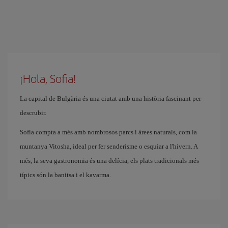
¡Hola, Sofia!
La capital de Bulgària és una ciutat amb una història fascinant per
descrubir.
Sofia compta a més amb nombrosos parcs i àrees naturals, com la
muntanya Vitosha, ideal per fer senderisme o esquiar a l'hivern. A
més, la seva gastronomia és una delícia, els plats tradicionals més
típics són la banitsa i el kavarma.