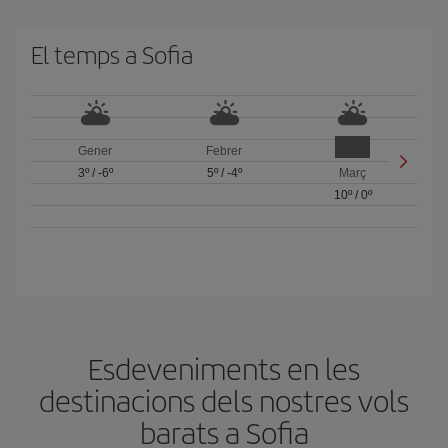
El temps a Sofia
Gener
Febrer
3º
/
-6º
5º
/
-4º
Març
10º
/
0º
Esdeveniments en les
destinacions dels nostres vols
barats a Sofia