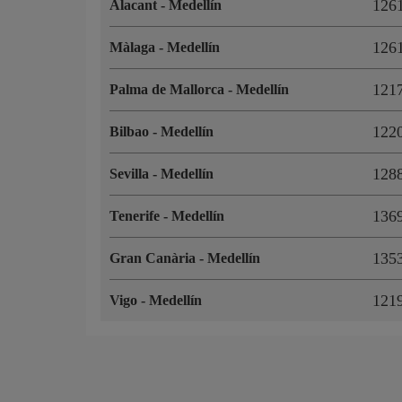
12
Alacant
-
Medellín
12
Màlaga
-
Medellín
12
Palma de Mallorca
-
Medellín
12
Bilbao
-
Medellín
12
Sevilla
-
Medellín
13
Tenerife
-
Medellín
13
Gran Canària
-
Medellín
12
Vigo
-
Medellín