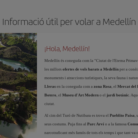
Informació útil per volar a Medellín
¡Hola, Medellín!
Medellín és coneguda com la “Ciutat de l'Eterna Primave
les millors
ofertes de vols barats a Medellín
per a conèi
monuments i atraccions turístiques, la seva fauna i natur
Lleras
en la coneguda com a
zona Rosa
, el
Mercat del 
Botero
, el
Museu d'Art Modern
o el
jardí botànic
. Aqu
ciutat.
Al cim del Turó de Nutibara es trova el
Pueblito Paisa
, 
seus costums. Puja fins al
Parc Arví
o a la famosa
Comu
narcotraficant més famós de tots els temps i que tant va 