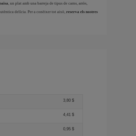
paisa
, un plat amb una barreja de tipus de carns, arròs,
autèntica delícia. Per a conèixer tot això,
reserva els nostres
3,80 $
4,41 $
0,95 $