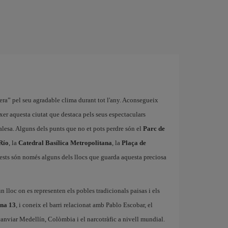
ra” pel seu agradable clima durant tot l'any. Aconsegueix
xer aquesta ciutat que destaca pels seus espectaculars
alesa. Alguns dels punts que no et pots perdre són el
Parc de
Río
, la
Catedral Basílica Metropolitana
, la
Plaça de
ests són només alguns dels llocs que guarda aquesta preciosa
un lloc on es representen els pobles tradicionals paisas i els
na 13
, i coneix el barri relacionat amb Pablo Escobar, el
canviar Medellín, Colòmbia i el narcotràfic a nivell mundial.