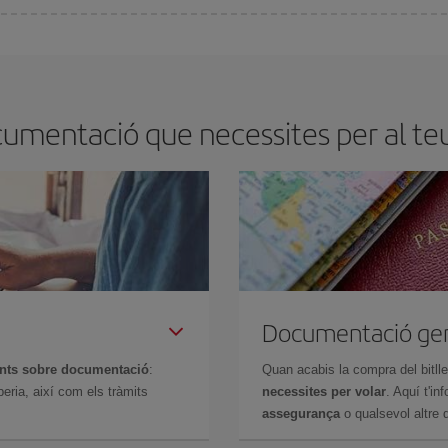
millor preu segons les teves necessitats de viatge. La tarifa bàsica et garantei
cumentació que necessites per al teu
Documentació ge
ents sobre documentació
:
Quan acabis la compra del bitll
eria, així com els tràmits
necessites per volar
. Aquí t'i
assegurança
o qualsevol altre d