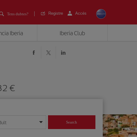
Registre
Accés
Tens dubtes?
cia Iberia
Iberia Club
1132
dult
Search
 dia/mes/any