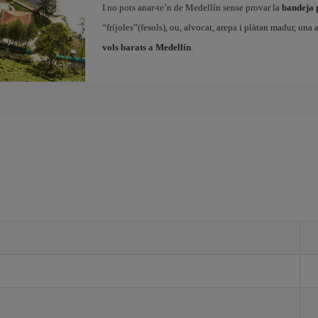
I no pots anar-te’n de Medellín sense provar la
bandeja 
“fríjoles”(fesols), ou, alvocat, arepa i plàtan madur, una 
vols barats a Medellín
.