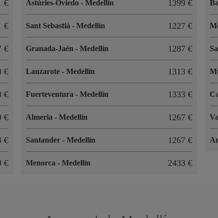
61
1399
Astúries-Oviedo
-
Medellín
B
61
1227
Sant Sebastià
-
Medellín
Me
17
1287
Granada-Jaén
-
Medellín
Sa
20
1313
Lanzarote
-
Medellín
M
88
1333
Fuerteventura
-
Medellín
Ca
69
1267
Almeria
-
Medellín
Va
53
1267
Santander
-
Medellín
An
19
2433
Menorca
-
Medellín