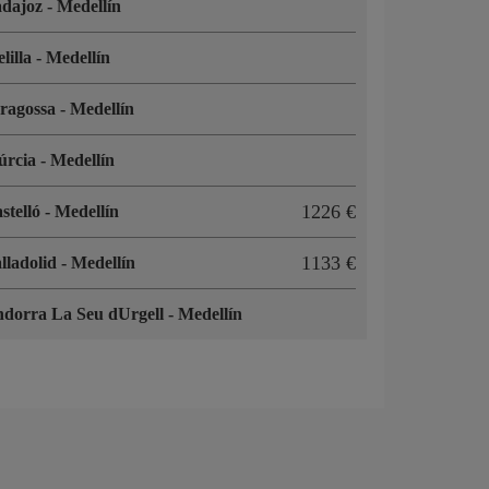
adajoz
-
Medellín
lilla
-
Medellín
ragossa
-
Medellín
úrcia
-
Medellín
1226
stelló
-
Medellín
1133
lladolid
-
Medellín
dorra La Seu dUrgell
-
Medellín