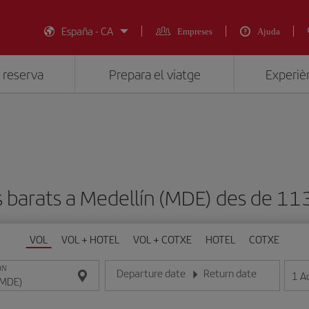
España - CA
Empreses
Ajuda
 reserva
Prepara el viatge
Experièn
s barats a Medellín (MDE) des de 
VOL
VOL + HOTEL
VOL + COTXE
HOTEL
COTXE
ON
Departure date
Return date
1
A
Introduce la fecha en format dia/mes/any
Introduce la fecha en format