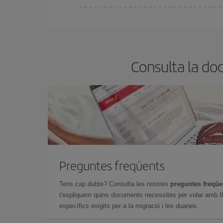
A Iberia tenim diferents tarifes per garantir-te el 
Consulta la do
Preguntes freqüents
Tens cap dubte? Consulta les nostres
preguntes freqü
t'expliquem quins documents necessites per volar amb Ib
específics exigits per a la migració i les duanes.