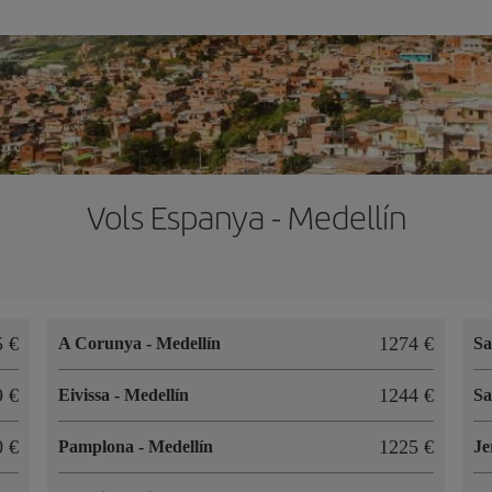
Vols Espanya - Medellín
85
1274
A Corunya
-
Medellín
Sa
09
1244
Eivissa
-
Medellín
Sa
30
1225
Pamplona
-
Medellín
Je