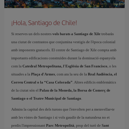
¡Hola, Santiago de Chile!
Si reserves un dels nostres
vols barats a Santiago de Xile
trobaràs
una ciutat de contrastos que conjumina vestigis de l'època colonial
amb imponents gratacels. El centre de Santiago de Xile compta amb
importants edificacions construïdes durant la dominació espanyola
com la
Catedral Metropolitana, l'Església de San Francisco
, o les
situades a la
Plaça d'Armes
, com ara la seu de la
Real Audiència, el
Correu Central o la “Casa Colorada”
. Altres edificis emblemàtics
de la ciutat són el
Palau de la Moneda, la Borsa de Comerç de
Santiago o el Teatre Municipal de Santiago
.
Admira la capital des dels turons que l'envolten per a meravellar-te
amb les vistes de Santiago i si vols gaudir de la naturalesa no et
perdis l'impressionant
Parc Metropolità
, prop del turó de
Sant