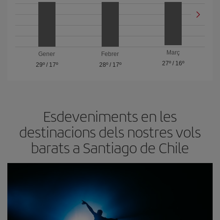
Març
Gener
Febrer
27º
/
16º
29º
/
17º
28º
/
17º
Esdeveniments en les
destinacions dels nostres vols
barats a Santiago de Chile