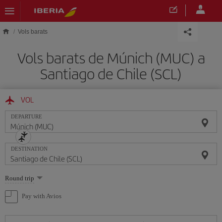
Skip to main content
Vols barats
Vols barats de Múnich (MUC) a
Santiago de Chile (SCL)
VOL
DEPARTURE
DESTINATION
Select
Round trip
one
option
Pay with Avios