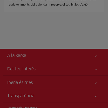
esdeveniments del calendari i reserva el teu bitllet d'avió.
A la xarxa
Del teu interès
Millor preu garantit
Iberia és més
La teva seguretat és el més importat
Novetats i notícies
Accessibilitat
Transparència
Grup Iberia
Compromís de servei
Informació Legal
Web per agències
Mapa del lloc
Informació i reserves