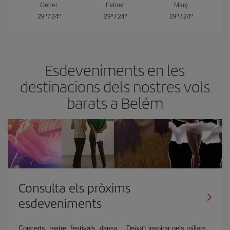
Gener
Febrer
Març
29º
/
24º
29º
/
24º
29º
/
24º
Esdeveniments en les
destinacions dels nostres vols
barats a Belém
Consulta els pròxims
esdeveniments
Concerts, teatre, festivals, dansa… Deixa't inspirar pels millors