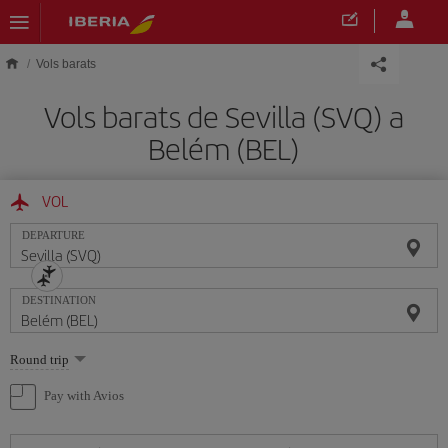
Skip to main content
Vols barats
Vols barats de Sevilla (SVQ) a
Belém (BEL)
VOL
DEPARTURE
DESTINATION
Select
Round trip
one
option
Pay with Avios